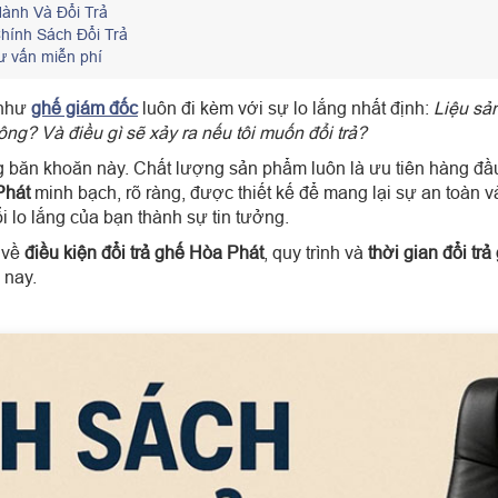
Hành Và Đổi Trả
ính Sách Đổi Trả
ư vấn miễn phí
 như
ghế giám đốc
luôn đi kèm với sự lo lắng nhất định:
Liệu sả
ông? Và điều gì sẽ xảy ra nếu tôi muốn đổi trả?
g băn khoăn này. Chất lượng sản phẩm luôn là ưu tiên hàng đầu
Phát
minh bạch, rõ ràng, được thiết kế để mang lại sự an toàn v
i lo lắng của bạn thành sự tin tưởng.
t về
điều kiện đổi trả ghế Hòa Phát
, quy trình và
thời gian đổi tr
 nay.