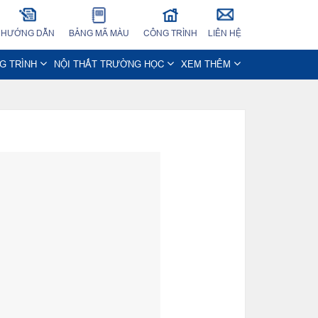
HƯỚNG DẪN
BẢNG MÃ MÀU
CÔNG TRÌNH
LIÊN HỆ
NG TRÌNH
NỘI THẤT TRƯỜNG HỌC
XEM THÊM