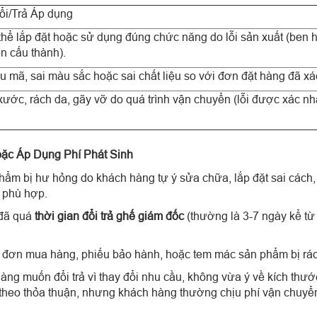
ổi/Trả Áp dụng
ể lắp đặt hoặc sử dụng đúng chức năng do lỗi sản xuất (ben hơ
ện cấu thành).
u mã, sai màu sắc hoặc sai chất liệu so với đơn đặt hàng đã xá
xước, rách da, gãy vỡ do quá trình vận chuyển (lỗi được xác nh
ặc Áp Dụng Phí Phát Sinh
ẩm bị hư hỏng do khách hàng tự ý sửa chữa, lắp đặt sai các
 phù hợp.
đã quá
thời gian đổi trả ghế giám đốc
(thường là 3-7 ngày kể từ 
đơn mua hàng, phiếu bảo hành, hoặc tem mác sản phẩm bị rác
ng muốn đổi trả vì thay đổi nhu cầu, không vừa ý về kích thư
theo thỏa thuận, nhưng khách hàng thường chịu phí vận chuyển