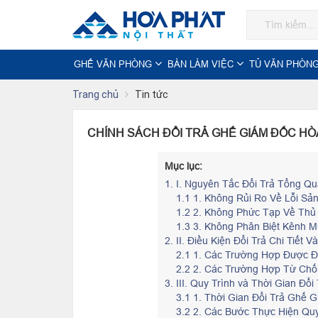
GHẾ VĂN PHÒNG
BÀN LÀM VIỆC
TỦ VĂN PHÒN
Trang chủ
Tin tức
CHÍNH SÁCH ĐỔI TRẢ GHẾ GIÁM ĐỐC HÒ
Mục lục:
1.
I. Nguyên Tắc Đổi Trả Tổng Qu
1.1 1. Không Rủi Ro Về Lỗi S
1.2 2. Không Phức Tạp Về Thủ
1.3 3. Không Phân Biệt Kênh 
2.
II. Điều Kiện Đổi Trả Chi Tiết
2.1 1. Các Trường Hợp Được Đ
2.2 2. Các Trường Hợp Từ Chố
3.
III. Quy Trình và Thời Gian Đổ
3.1 1. Thời Gian Đổi Trả Ghế 
3.2 2. Các Bước Thực Hiện Quy