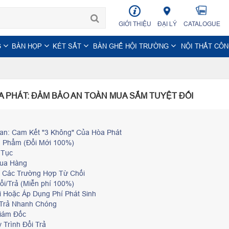
GIỚI THIỆU
ĐẠI LÝ
CATALOGUE
G
BÀN HỌP
KÉT SẮT
BÀN GHẾ HỘI TRƯỜNG
NỘI THẤT CÔ
A PHÁT: ĐẢM BẢO AN TOÀN MUA SẮM TUYỆT ĐỐI
an: Cam Kết "3 Không" Của Hòa Phát
ản Phẩm (Đổi Mới 100%)
 Tục
Mua Hàng
 Và Các Trường Hợp Từ Chối
ổi/Trả (Miễn phí 100%)
i Hoặc Áp Dụng Phí Phát Sinh
i Trả Nhanh Chóng
Giám Đốc
 Trình Đổi Trả