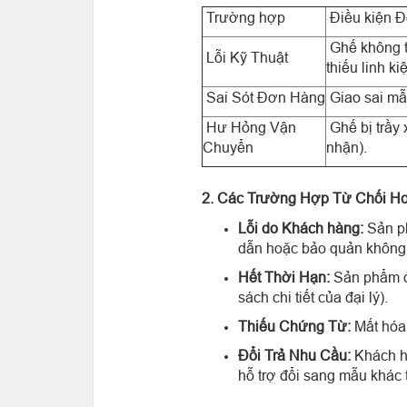
Trường hợp
Điều kiện Đ
Ghế không th
Lỗi Kỹ Thuật
thiếu linh ki
Sai Sót Đơn Hàng
Giao sai mẫ
Hư Hỏng Vận
Ghế bị trầy 
Chuyển
nhận).
2. Các Trường Hợp Từ Chối Ho
Lỗi do Khách hàng:
Sản ph
dẫn hoặc bảo quản không
Hết Thời Hạn:
Sản phẩm 
sách chi tiết của đại lý).
Thiếu Chứng Từ:
Mất hóa 
Đổi Trả Nhu Cầu:
Khách hà
hỗ trợ đổi sang mẫu khác 