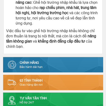
năng cao:
Ghế hội trường nhập khẩu là lựa chọn
hoàn hảo cho
rạp chiếu phim, nhà hát, trung tâm
hội nghị, hội trường trường học
và các công trình
tương tự, nơi yêu cầu cao về cả vẻ đẹp lẫn tính
ứng dụng.
Việc đầu tư vào ghế hội trường nhập khẩu không chỉ
đơn thuần là trang bị nội thất, mà còn là cách để
nâng
tầm không gian
và
khẳng định đẳng cấp đầu tư
của
chính bạn.
CHÍNH HÃNG
Bảo hành dài hạn
63 TỈNH THÀNH
Giao hàng tận nơi
TƯ VẤN TẬN TÌNH
Hỗ trợ 24/7