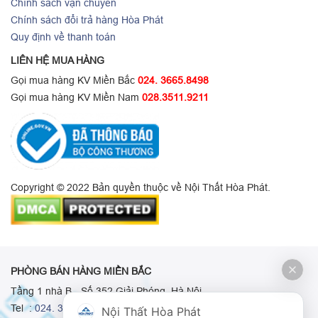
Chính sách vận chuyển
Chính sách đổi trả hàng Hòa Phát
Quy định về thanh toán
LIÊN HỆ MUA HÀNG
Gọi mua hàng KV Miền Bắc
024. 3665.8498
Gọi mua hàng KV Miền Nam
028.3511.9211
Copyright © 2022 Bản quyền thuộc về Nội Thất Hòa Phát.
PHÒNG BÁN HÀNG MIỀN BẮC
Tầng 1 nhà B - Số 352 Giải Phóng, Hà Nội
Tel :
024. 3665 8498
-
024. 3665 8966
-
024. 3665 8993
Nội Thất Hòa Phát