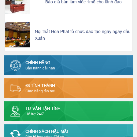
Báo giá bàn làm việc 1m6 cho lãnh đạo
Nội thất Hòa Phát tổ chức đào tạo ngay ngày đầu
Xuân
CHÍNH HÃNG
Bảo hành dài hạn
63 TỈNH THÀNH
Giao hàng tận nơi
TƯ VẤN TẬN TÌNH
Hỗ trợ 24/7
CHÍNH SÁCH HẬU MÃI
Bảo trì trọn vòng đời sp