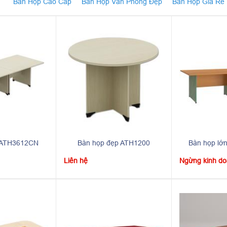
Bàn Họp Cao Cấp
Bàn Họp Văn Phòng Đẹp
Bàn Họp Giá Rẻ
n ATH3612CN
Bàn họp đẹp ATH1200
Bàn họp l
Liên hệ
Ngừng kinh d