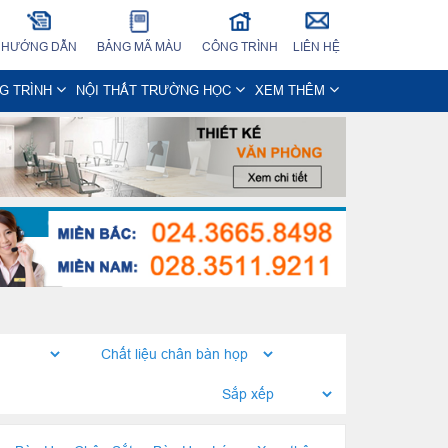
HƯỚNG DẪN
BẢNG MÃ MÀU
CÔNG TRÌNH
LIÊN HỆ
NG TRÌNH
NỘI THẤT TRƯỜNG HỌC
XEM THÊM