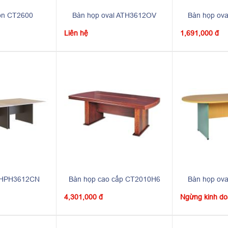
ròn CT2600
Bàn họp oval ATH3612OV
Bàn họp ov
Liên hệ
1,691,000 đ
n HPH3612CN
Bàn họp cao cấp CT2010H6
Bàn họp ov
4,301,000 đ
Ngừng kinh d