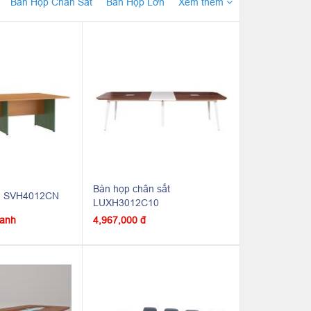
Bàn Họp Chân Sắt
Bàn Họp Lớn
Xem thêm
Bàn họp chân sắt
ớn SVH4012CN
LUXH3012C10
oanh
4,967,000 đ