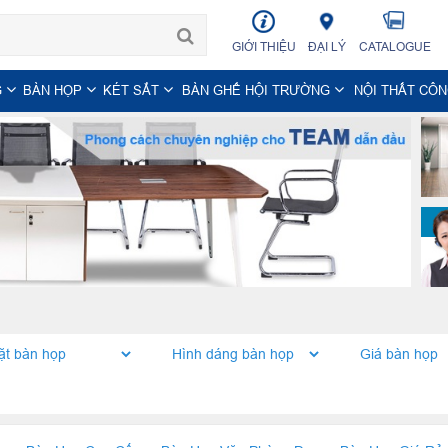
GIỚI THIỆU
ĐẠI LÝ
CATALOGUE
G
BÀN HỌP
KÉT SẮT
BÀN GHẾ HỘI TRƯỜNG
NỘI THẤT CÔ