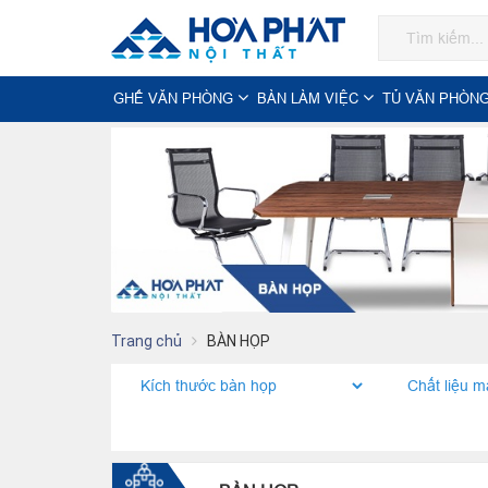
GHẾ VĂN PHÒNG
BÀN LÀM VIỆC
TỦ VĂN PHÒN
Trang chủ
BÀN HỌP