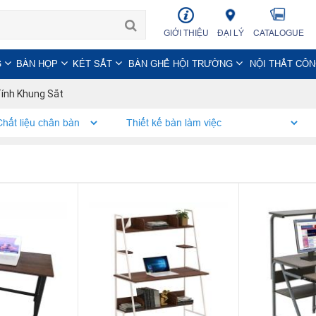
GIỚI THIỆU
ĐẠI LÝ
CATALOGUE
G
BÀN HỌP
KÉT SẮT
BÀN GHẾ HỘI TRƯỜNG
NỘI THẤT CÔ
Tính Khung Sắt