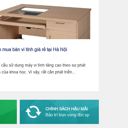
Bàn vi tính bán chạy năm 2021
Kết hợp
Danh sách bàn máy tính bán chạy nhất năm 2021 trên
Bạn đang
Noithathoaphat.com . Bàn máy tính dùng cho văn...
loay hoa
CHÍNH SÁCH HẬU MÃI
Bảo trì trọn vòng đời sp