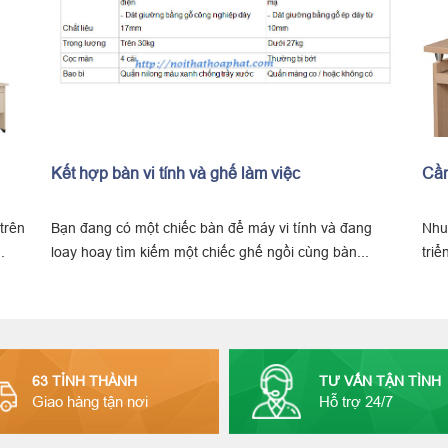
Cần mua bàn vi tính giá rẻ tại Hà Nội
 và đang
Nhu cầu sử dụng máy vi tính tăng cao theo sự phát
 bàn...
triển của khoa học. Vì vậy, rất cần phát triển...
63 TỈNH THÀNH
TƯ VẤN TẬN TÌNH
Giao hàng tận nơi
Hỗ trợ 24/7