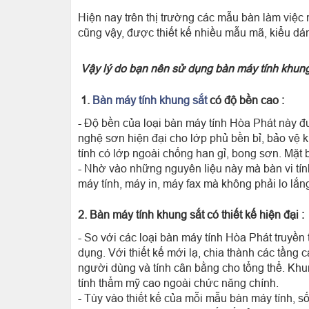
Hiện nay trên thị trường các mẫu bàn làm việc
cũng vậy, được thiết kế nhiều mẫu mã, kiểu dá
Vậy lý do bạn nên sử dụng bàn máy tính khung
1.
Bàn máy tính khung sắt
có độ bền cao :
- Độ bền của loại bàn máy tính Hòa Phát này 
nghệ sơn hiện đại cho lớp phủ bền bỉ, bảo vệ 
tính có lớp ngoài chống han gỉ, bong sơn. Mặ
- Nhờ vào những nguyên liệu này mà bàn vi tí
máy tính, máy in, máy fax mà không phải lo lắn
2. Bàn máy tính khung sắt có thiết kế hiện đại :
- So với các loại bàn máy tính Hòa Phát truyề
dụng. Với thiết kế mới lạ, chia thành các tần
người dùng và tính cân bằng cho tổng thể. Khun
tính thẩm mỹ cao ngoài chức năng chính.
- Tùy vào thiết kế của mỗi mẫu bàn máy tính, s