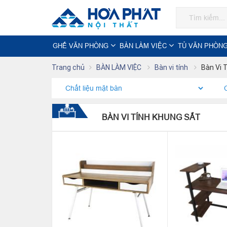
GHẾ VĂN PHÒNG
BÀN LÀM VIỆC
TỦ VĂN PHÒN
Trang chủ
BÀN LÀM VIỆC
Bàn vi tính
Bàn Vi 
BÀN VI TÍNH KHUNG SẮT