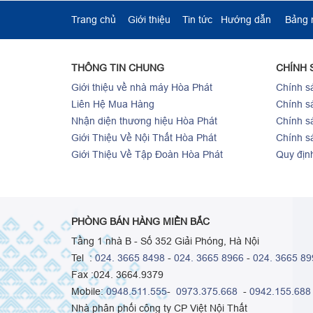
Trang chủ
Giới thiệu
Tin tức
Hướng dẫn
Bảng
THÔNG TIN CHUNG
CHÍNH 
Giới thiệu về nhà máy Hòa Phát
Chính sá
Liên Hệ Mua Hàng
Chính s
Nhận diện thương hiệu Hòa Phát
Chính s
Giới Thiệu Về Nội Thất Hòa Phát
Chính s
Giới Thiệu Về Tập Đoàn Hòa Phát
Quy địn
PHÒNG BÁN HÀNG MIỀN BẮC
Tầng 1 nhà B - Số 352 Giải Phóng, Hà Nội
Tel :
024. 3665 8498
-
024. 3665 8966
-
024. 3665 89
Fax :024. 3664.9379
Mobile:
0948.511.555
-
0973.375.668
-
0942.155.688
Nhà phân phối công ty CP Việt Nội Thất