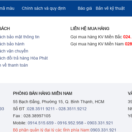
 mã màu
Chính sách và quy định
Báo giá
Bản vẽ kỹ thuật
SÁCH
LIÊN HỆ MUA HÀNG
ch bảo mật thông tin
Gọi mua hàng KV Miền Bắc
024.
ách bảo hành
Gọi mua hàng KV Miền Nam
028
ách vận chuyển
ách đổi trả hàng Hòa Phát
h về thanh toán
PHÒNG BÁN HÀNG MIỀN NAM
V
55 Bạch Đằng, Phường 15, Q. Bình Thạnh, HCM
39
93
Số ĐT :
028.3511 9211
-
028.3511.9212
N
Fax : 028.38997105
Y
Mobile:
0914.515.659 -
0916.952.958
-
0903.331.921
Bộ phận quản lý đại lý các tỉnh phía Nam:
0903.331.921