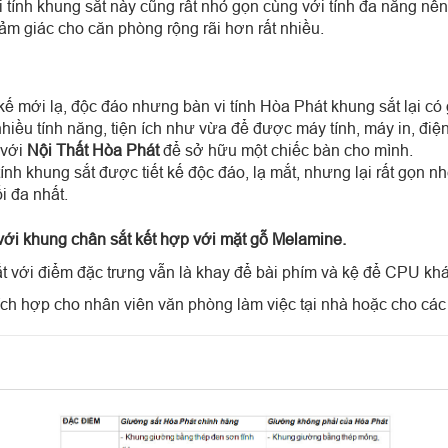
i tính khung sắt này cũng rất nhỏ gọn cùng với tính đa năng nên 
m giác cho căn phòng rộng rãi hơn rất nhiều.
 kế mới lạ, độc đáo nhưng bàn vi tính Hòa Phát khung sắt lại c
nhiều tính năng, tiện ích như vừa để được máy tính, máy in, điệ
 với
Nội Thất Hòa Phát
để sở hữu một chiếc bàn cho mình.
ính khung sắt được tiết kế độc đáo, lạ mắt, nhưng lại rất gọn nhẹ
i đa nhất.
 với khung chân sắt kết hợp với mặt gỗ Melamine.
ắt với điểm đặc trưng vẫn là khay để bài phím và kệ để CPU khá 
ích hợp cho nhân viên văn phòng làm việc tại nhà hoặc cho các 