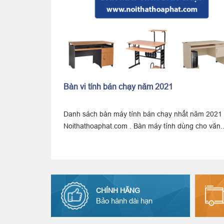
021
Kết hợp bàn vi tính và ghế làm việc
hạy nhất năm 2021 trên
Bạn đang có một chiếc bàn để máy vi tính
tính dùng cho văn...
loay hoay tìm kiếm một chiếc ghế ngồi cùng
CHÍNH HÃNG
Bảo hành dài hạn