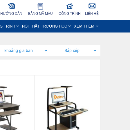
HƯỚNG DẪN
BẢNG MÃ MÀU
CÔNG TRÌNH
LIÊN HỆ
NG TRÌNH
NỘI THẤT TRƯỜNG HỌC
XEM THÊM