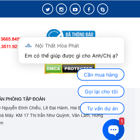
 3665.8498
Nội Thất Hòa Phát
.3511.9211
Copyright © 2022 Bản quyền
Em có thể giúp được gì cho Anh/Chị ạ? 
thuộc về Nội Thất Hòa Phát.
Cần mua hàng
Gọi lại cho tôi
ĂN PHÒNG TẬP ĐOÀN
Tư vấn dự án
 Nguyễn Đình Chiểu, Lê Đại Hành, Hai Bà Trưng, HN
hà Máy: KM 17 Thị trấn Như Quỳnh, Văn Lâm, Hưng
1
ên