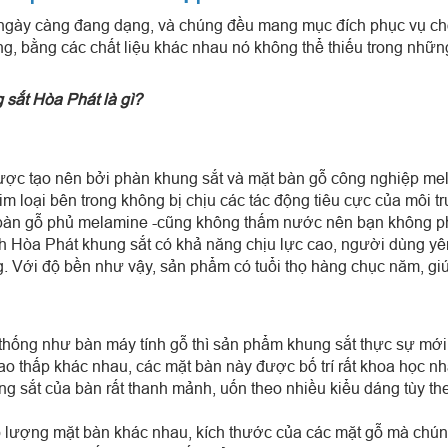
 ngày càng đang dạng, và chúng đều mang mục đích phục vụ cho
ng, bằng các chất liệu khác nhau nó không thể thiếu trong nhữn
 sắt Hòa Phát là gì?
được tạo nên bởi phàn khung sắt và mặt bàn gỗ công nghiệp me
kim loại bên trong không bị chịu các tác động tiêu cực của môi
t bàn gỗ phủ melamine -cũng không thấm nước nên bạn không ph
nh Hòa Phát khung sắt có khả năng chịu lực cao, người dùng y
g. Với độ bền như vậy, sản phẩm có tuổi thọ hàng chục năm, giú
n thống như bàn máy tính gỗ thì sản phẩm khung sắt thực sự m
g cao thấp khác nhau, các mặt bàn này được bố trí rất khoa họ
g sắt của bàn rất thanh mảnh, uốn theo nhiều kiểu dáng tùy th
ố lượng mặt bàn khác nhau, kích thước của các mặt gỗ mà chúng 