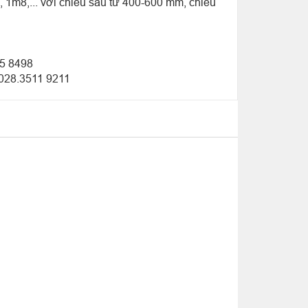
 1m8,... với chiều sâu từ 400-600 mm, chiều
65 8498
 028.3511 9211