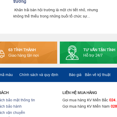
trường
Khăn trải bàn hội trường là một chi tiết nhỏ, nhưng
không thể thiếu trong những buổi tổ chức sự...
63 TỈNH THÀNH
TƯ VẤN TẬN TÌNH
Giao hàng tận nơi
Hỗ trợ 24/7
 mã màu
Chính sách và quy định
Báo giá
Bản vẽ kỹ thuật
SÁCH
LIÊN HỆ MUA HÀNG
ch bảo mật thông tin
Gọi mua hàng KV Miền Bắc
024.
ách bảo hành
Gọi mua hàng KV Miền Nam
028
ách vận chuyển