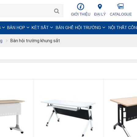
GIỚI THIỆU
ĐẠI LÝ
CATALOGUE
G
BÀN HỌP
KÉT SẮT
BÀN GHẾ HỘI TRƯỜNG
NỘI THẤT CÔ
ng
Bàn hội trường khung sắt