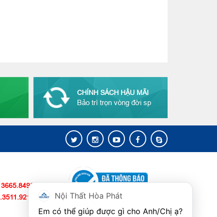
CHÍNH SÁCH HẬU MÃI
Bảo trì trọn vòng đời sp
 3665.8498
Nội Thất Hòa Phát
.3511.9211
Copyright © 2022 Bản quyền
Em có thể giúp được gì cho Anh/Chị ạ? 