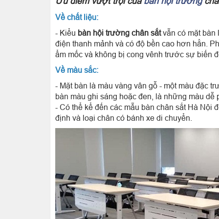
Ưu điểm vượt trội của
bàn hội trường
chân
Về chất liệu:
- Kiểu
bàn hội trường chân sắt
vẫn có mặt bàn 
điện thanh mảnh và có độ bền cao hơn hẳn. Phần
ẩm mốc và không bị cong vênh trước sự biến đổi
Về màu sắc:
- Mặt bàn là màu vàng vân gỗ - một màu đặc t
bàn màu ghi sáng hoặc đen, là những màu dễ ph
- Có thể kể đến các mẫu bàn chân sắt Hà Nội đế
định và loại chân có bánh xe di chuyển.