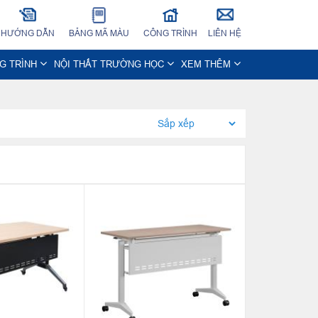
HƯỚNG DẪN
BẢNG MÃ MÀU
CÔNG TRÌNH
LIÊN HỆ
NG TRÌNH
NỘI THẤT TRƯỜNG HỌC
XEM THÊM