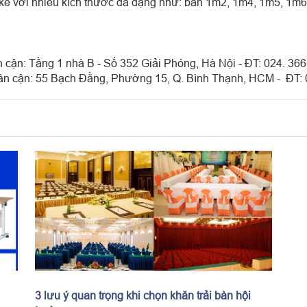
 kế với nhiều kích thước đa dạng như: bàn 1m2, 1m4, 1m5, 1m6,
ân cận: Tầng 1 nhà B - Số 352 Giải Phóng, Hà Nội - ĐT: 024. 36
 lân cận: 55 Bạch Đằng, Phường 15, Q. Bình Thạnh, HCM - ĐT:
3 lưu ý quan trọng khi chọn khăn trải bàn hội