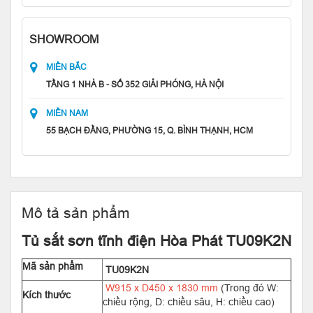
SHOWROOM
MIỀN BẮC
TẦNG 1 NHÀ B - SỐ 352 GIẢI PHÓNG, HÀ NỘI
MIỀN NAM
55 BẠCH ĐẰNG, PHƯỜNG 15, Q. BÌNH THẠNH, HCM
Mô tả sản phẩm
Tủ sắt sơn tĩnh điện Hòa Phát TU09K2N
Mã sản phẩm
TU09K2N
W915 x D450 x 1830 mm
(Trong đó W:
Kích thước
chiều rộng, D: chiều sâu, H: chiều cao)