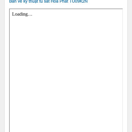
Bản vẽ kỹ thuật tủ sắt Hòa Phát TU09K2N