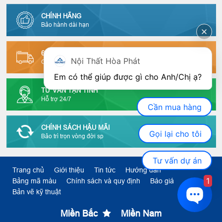
CHÍNH HÃNG
Bảo hành dài hạn
63 TỈNH THÀNH
Nội Thất Hòa Phát
Giao hàng tận nơi
Em có thể giúp được gì cho Anh/Chị ạ? 
TƯ VẤN TẬN TÌNH
Hỗ trợ 24/7
Cần mua hàng
CHÍNH SÁCH HẬU MÃI
Gọi lại cho tôi
Bảo trì trọn vòng đời sp
Tư vấn dự án
Trang chủ
Giới thiệu
Tin tức
Hướng dẫn
1
Bảng mã màu
Chính sách và quy định
Báo giá
Bản vẽ kỹ thuật
Miền Bắc
Miền Nam