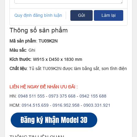
Quy định đăng bình luận
Gửi
Làm lại
Thông số sản phẩm
Mã sản phẩm
:
TU09K2N
Màu sắc
: Ghi
Kích thước
:
W915 x D450 x 1830 mm
Chất liệu
: Tủ sắt TU09K2N được làm bằng sắt, sơn tĩnh điện
LIÊN HỆ NGAY ĐỂ NHẬN ƯU ĐÃI :
HN:
0948 511 555
-
0973 375 668
-
0942 155 688
HCM:
0914.515.659 -
0916.952.958
-
0903.331.921