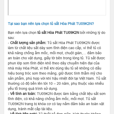
Tại sao bạn nên lựa chọn tủ sắt Hòa Phát TU09K2N?
Bạn nên lựa chọn
tủ sắt Hòa Phát TU09K2N
bởi những lý do
sau:
-
Chất lượng sản phẩm:
Tủ sắt Hòa Phát TU09K2N được
làm từ chất liệu sắt dày sơn tĩnh điện cao cấp, vì thế tủ có
khả năng chống ẩm mốc, mối mọt, chuột gián,… đảm bảo
an toàn cho vật dụng, giấy tờ bên trong lòng tủ. Tủ sắt được
phun lớp sơn tĩnh điện khô theo dây chuyền hiện đại của
nhà máy Hòa Phát, vì thế khi dùng lâu tủ sẽ không có dấu
hiệu bong tróc sơn theo mảng, giữ được tính thẩm mỹ cho
sản phẩm, phù hợp với khí hậu nhiệt đới tại Việt Nam. Tủ sắt
thường có độ bền lên tới 10 – 20 năm, phụ thuộc vào nhiều
yếu tố trong quá trình sử dụng.
-
Về tính an toàn:
TU09K2N được làm bằng chất liệu sắt sơn
tĩnh điện, có khả năng chống ẩm mốc, mối mọt. Tủ sắt
TU09K2N trang bị khóa cơ có tay nắm đảm bảo an toàn vật
dụng, tránh mất cắp tài liệu.