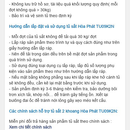
- Không lưu trữ hồ sơ, tài liệu quá khối lượng quy định( mỗi
đợt không quá > 30kg)
- Bảo trì và vệ sinh tủ theo định kỳ
Hướng dẫn lắp đặt và sử dụng tủ sắt Hòa Phát TU09K2N
- Mỗi đợt của tủ sắt không để tải quá 30 kg/ đợt
- Lắp ráp sản phẩm theo trình tự và quy cách đúng như trên
giấy hướng dẫn lắp ráp.
- Nên để tải trọng dàn đều trên bề mặt đợt sản phẩm trong
quá trình sử dụng.
- Sử dụng đúng loại dụng cụ lắp ráp, lắp đủ số lượng phụ
kiện vào sản phẩm theo như trên hướng dẫn lắp ráp.
- Nếu mặt bằng không phẳng sau khi lắp ráp khe hở cánh tủ
sẽ không đều, cần kê lại mặt bằng trước khi sử dụng.
- Sản phẩm định kỳ 3-6 tháng nên kiểm tra, bảo dưỡng bôi
trơn xích tải, khớp nối… để tránh gây tiếng ồn. Xiết lại
bulông đai ốc để tránh nới lỏng gây xẹo méo kết cấu.
Các chính sách hỗ trợ tủ sắt 2 khoang Hòa Phát TU09K2N:
Miễn phí đổi trả hàng sản phẩm tủ sắt theo chính sách :
Xem chi tiết chính sách