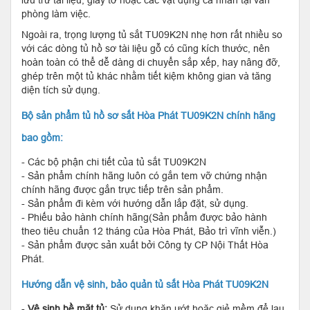
phòng làm việc.
Ngoài ra, trọng lượng tủ sắt TU09K2N nhẹ hơn rất nhiều so
với các dòng tủ hồ sơ tài liệu gỗ có cũng kích thước, nên
hoàn toàn có thể dễ dàng di chuyển sắp xếp, hay nâng đỡ,
ghép trên một tủ khác nhằm tiết kiệm không gian và tăng
diện tích sử dụng.
Bộ sản phẩm tủ hồ sơ sắt Hòa Phát TU09K2N chính hãng
bao gồm:
- Các bộ phận chi tiết của tủ sắt TU09K2N
- Sản phẩm chính hãng luôn có gắn tem vỡ chứng nhận
chính hãng được gắn trực tiếp trên sản phẩm.
- Sản phẩm đi kèm với hướng dẫn lắp đặt, sử dụng.
- Phiếu bảo hành chính hãng(Sản phẩm được bảo hành
theo tiêu chuẩn 12 tháng của Hòa Phát, Bảo trì vĩnh viễn.)
- Sản phẩm được sản xuất bởi Công ty CP Nội Thất Hòa
Phát.
Hướng dẫn vệ sinh, bảo quản tủ sắt Hòa Phát TU09K2N
-
Vệ sinh bề mặt tủ:
Sử dụng khăn ướt hoặc giẻ mềm để lau