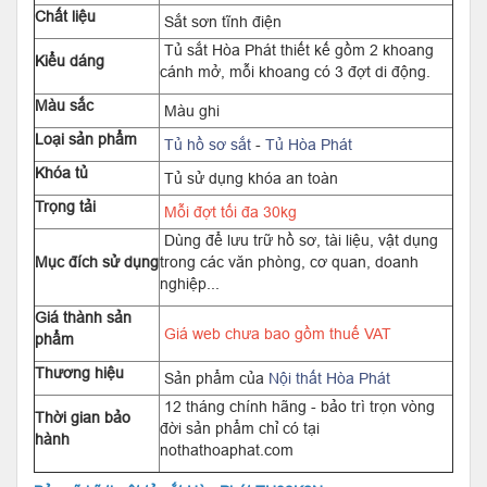
Chất liệu
Sắt sơn tĩnh điện
Tủ sắt Hòa Phát thiết kế gồm 2 khoang
Kiểu dáng
cánh mở, mỗi khoang có 3 đợt di động.
Màu sắc
Màu ghi
Loại sản phẩm
Tủ hồ sơ sắt
-
Tủ Hòa Phát
Khóa tủ
Tủ sử dụng khóa an toàn
Trọng tải
Mỗi đợt tối đa 30kg
Dùng để lưu trữ hồ sơ, tài liệu, vật dụng
Mục đích sử dụng
trong các văn phòng, cơ quan, doanh
nghiệp...
Giá thành sản
Giá web chưa bao gồm thuế VAT
phẩm
Thương hiệu
Sản phẩm của
Nội thất Hòa Phát
12 tháng chính hãng - bảo trì trọn vòng
Thời gian bảo
đời sản phẩm chỉ có tại
hành
nothathoaphat.com