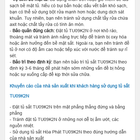
sạch bề mặt tủ. Nếu có bụi bẩn hoặc dấu vết bẩn khó sạch,
bạn có thể sử dụng bột rửa mạnh hơn hoặc dung dịch sát
khuẩn. Tuy nhiên, bạn nên tránh sử dụng chất tẩy rửa chứa
axit hoặc chất tẩy rửa có tính ăn mòn.
-
Bảo quản đúng cách:
Đặt tủ TU09K2N ở nơi khô ráo,
thoáng mát và tránh ánh nắng trực tiếp để tránh bị oxy hóa
hoặc ảnh hưởng đến bề mặt sắt. Ngoài ra, bạn nên tránh để
tủ ở nơi có độ ẩm cao hoặc tiếp xúc với nước để tránh sự rỉ
sét.
-
Bảo trì theo định kỳ:
Bạn nên bảo trì tủ sắt TU09K2N theo
định kỳ 3-6 tháng để phát hiện sớm những vấn đề bị hỏng
hoặc sự xuống cấp để kịp thời sửa chữa.
Khuyến cáo của nhà sản xuất khi khách hàng sử dụng tủ sắt
TU09K2N
- Đặt tủ sắt TU09K2N trên mặt phẳng thẳng đứng và bằng
phẳng
- Tránh đặt tủ TU09K2N ở những nơi dễ bị ẩm ướt, các
nguồn nhiệt.
- Sử dụng tủ sắt Hòa Phát TU09K2N theo đúng hướng dẫn
của nhà sản xuất