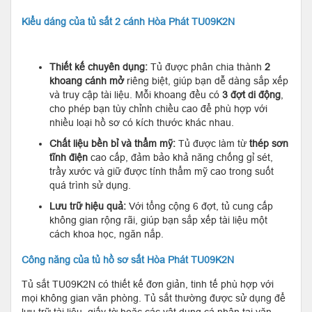
Kiểu dáng của tủ sắt 2 cánh Hòa Phát TU09K2N
Thiết kế chuyên dụng:
Tủ được phân chia thành
2
khoang cánh mở
riêng biệt, giúp bạn dễ dàng sắp xếp
và truy cập tài liệu. Mỗi khoang đều có
3 đợt di động
,
cho phép bạn tùy chỉnh chiều cao để phù hợp với
nhiều loại hồ sơ có kích thước khác nhau.
Chất liệu bền bỉ và thẩm mỹ:
Tủ được làm từ
thép sơn
tĩnh điện
cao cấp, đảm bảo khả năng chống gỉ sét,
trầy xước và giữ được tính thẩm mỹ cao trong suốt
quá trình sử dụng.
Lưu trữ hiệu quả:
Với tổng cộng 6 đợt, tủ cung cấp
không gian rộng rãi, giúp bạn sắp xếp tài liệu một
cách khoa học, ngăn nắp.
Công năng của tủ hồ sơ sắt Hòa Phát TU09K2N
Tủ sắt TU09K2N có thiết kế đơn giản, tinh tế phù hợp với
mọi không gian văn phòng. Tủ sắt thường được sử dụng để
lưu trữ tài liệu, giấy tờ hoặc các vật dụng cá nhân tại văn