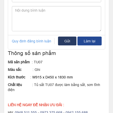
Quy định đăng bình luận
Gửi
Làm lại
Thông số sản phẩm
Mã sản phẩm
: TU07
Màu sắc
: Ghi
Kích thước
:
W915 x D450 x 1830 mm
Chất liệu
: Tủ sắt TU07 được làm bằng sắt, sơn tĩnh
điện
LIÊN HỆ NGAY ĐỂ NHẬN ƯU ĐÃI :
HN:
0948 511 555
-
0973 375 668
-
0942 155 688