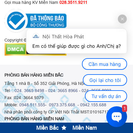
Gọi mua hàng KV Miền Nam
028.3511.9211
Nội Thất Hòa Phát
Copyright © 2022 Bản quyền thuộc về Nội Thất Hòa Phát.
Em có thể giúp được gì cho Anh/Chị ạ? 
Cần mua hàng
PHÒNG BÁN HÀNG MIỀN BẮC
Gọi lại cho tôi
Tầng 1 nhà B - Số 352 Giải Phóng, Hà Nội
Tel :
024. 3665 8498
-
024. 3665 8966
-
024. 3665 8993
Tư vấn dự án
Fax :024. 3664.9379
Mobile:
0948.511.555
-
0973.375.668
-
0942.155.688
1
Nhà phân phối công ty CP Việt Nội Thất MST:0101671313
PHÒNG BÁN HÀNG MIỀN NAM
Miền Bắc
Miền Nam
55 Bạch Đằng, Phường 15, Q. Bình Thạnh, HCM