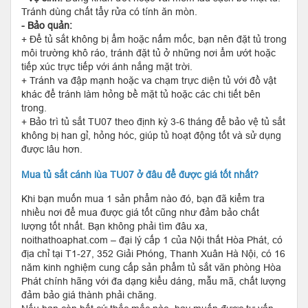
Tránh dùng chất tẩy rửa có tính ăn mòn.
- Bảo quản:
+ Để tủ sắt không bị ẩm hoặc nấm mốc, bạn nên đặt tủ trong
môi trường khô ráo, tránh đặt tủ ở những nơi ẩm ướt hoặc
tiếp xúc trực tiếp với ánh nắng mặt trời.
+ Tránh va đập mạnh hoặc va chạm trực diện tủ với đồ vật
khác để tránh làm hỏng bề mặt tủ hoặc các chi tiết bên
trong.
+ Bảo trì tủ sắt TU07 theo định kỳ 3-6 tháng để bảo vệ tủ sắt
không bị han gỉ, hỏng hóc, giúp tủ hoạt động tốt và sử dụng
được lâu hơn.
Mua tủ sắt cánh lùa TU07 ở đâu để được giá tốt nhất?
Khi bạn muốn mua 1 sản phẩm nào đó, bạn đã kiểm tra
nhiều nơi để mua được giá tốt cũng như đảm bảo chất
lượng tốt nhất. Bạn không phải tìm đâu xa,
noithathoaphat.com – đại lý cấp 1 của Nội thất Hòa Phát, có
địa chỉ tại T1-27, 352 Giải Phóng, Thanh Xuân Hà Nội, có 16
năm kinh nghiệm cung cấp sản phẩm tủ sắt văn phòng Hòa
Phát chính hãng với đa dạng kiểu dáng, mẫu mã, chất lượng
đảm bảo giá thành phải chăng.