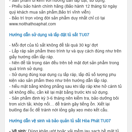
- Sản phẩm đi kèm với hướng dẫn lắp đặt, sử dụng.
- Phiếu bảo hành chính hãng (Bảo hành 12 tháng từ ngày
quý khách mua sản phẩm,Bảo trì vĩnh viễn)
- Bảo trì trọn vòng đời sản phẩm duy nhất chỉ có tại
www.noithathoaphat.com
Hướng dẫn sử dụng và lắp đặt tủ sắt TU07
- Mỗi đợt của tủ sắt không để tải quá 30 kg/ đợt
- Lắp ráp sản phẩm theo trình tự và quy cách đúng như trên
giấy hướng dẫn lắp ráp.
- Nên để tải trọng dàn đều trên bề mặt đợt sản phẩm trong
quá trình sử dụng.
- Sử dụng đúng loại dụng cụ lắp ráp, lắp đủ số lượng phụ
kiện vào sản phẩm theo như trên hướng dẫn lắp ráp.
- Nếu mặt bằng không phẳng sau khi lắp ráp khe hở cánh tủ
sẽ không đều, cần kê lại mặt bằng trước khi sử dụng.
- Sản phẩm định kỳ 3-6 tháng nên kiểm tra, bảo dưỡng bôi
trơn xích tải, khớp nối… để tránh gây tiếng ồn. Xiết lại
bulông đai ốc để tránh nới lỏng gây xẹo méo kết cấu.
Hướng dẫn vệ sinh và bảo quản tủ sắt Hòa Phát TU07
- Vệ sinh:
Dùng khăn ướt hoặc vải mềm lau sạch bề mặt tủ.