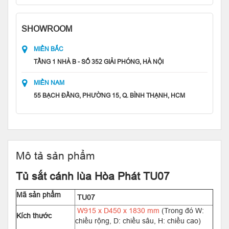
SHOWROOM
MIỀN BẮC
TẦNG 1 NHÀ B - SỐ 352 GIẢI PHÓNG, HÀ NỘI
MIỀN NAM
55 BẠCH ĐẰNG, PHƯỜNG 15, Q. BÌNH THẠNH, HCM
Mô tả sản phẩm
Tủ sắt cánh lùa Hòa Phát TU07
Mã sản phẩm
TU07
W915 x D450 x 1830 mm
(Trong đó W:
Kích thước
chiều rộng, D: chiều sâu, H: chiều cao)