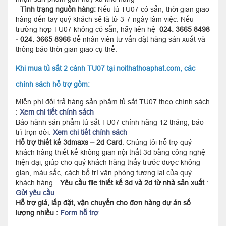
-
Tình trạng nguồn hàng:
Nếu tủ TU07 có sẵn, thời gian giao
hàng đến tay quý khách sẽ là từ 3-7 ngày làm việc. Nếu
trường hợp TU07 không có sẵn, hãy liên hệ
024. 3665 8498
- 024. 3665 8966
để nhân viên tư vấn đặt hàng sản xuất và
thông báo thời gian giao cụ thể.
Khi mua tủ sắt 2 cánh TU07 tại noithathoaphat.com, các
chính sách hỗ trợ gồm:
Miễn phí đổi trả hàng sản phẩm tủ sắt TU07 theo chính sách
:
Xem chi tiết chính sách
Bảo hành sản phẩm tủ sắt TU07 chính hãng 12 tháng, bảo
trì trọn đời:
Xem chi tiết chính sách
Hỗ trợ thiết kế 3dmaxs – 2d Card
: Chúng tôi hỗ trợ quý
khách hàng thiết kế không gian nội thất 3d bằng công nghệ
hiện đại, giúp cho quý khách hàng thấy trước được không
gian, màu sắc, cách bố trí văn phòng tương lai của quý
khách hàng…
Yêu cầu file thiết kế 3d và 2d từ nhà sản xuất
:
Gửi yêu cầu
Hỗ trợ giá, lắp đặt, vận chuyển cho đơn hàng dự án số
lượng nhiều :
Form hỗ trợ