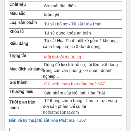
Chất liệu
Sơn sắt tĩnh điện
Màu sắc
Màu ghi
Loại sản phẩm
Tủ sắt hồ sơ
-
Tủ sắt Hòa Phát
Khóa tủ
Tủ sử dụng khóa an toàn
Tủ sắt Hòa Phát thiết kế gồm 1 khoang,
Kiểu dáng
cánh thép lùa, có 3 đợt di động.
Trọng tải
Mỗi đợt tối đa 30 kg
Dùng để lưu trữ hồ sơ, tài liệu, vật dụng
Mục đích sử dụng
trong các văn phòng, cơ quan, doanh
nghiệp...
Giá thành
Giá web chưa bao gồm thuế VAT
Thương hiệu
Sản phẩm của Nội thất Hòa Phát
12 tháng chính hãng - bảo trì trọn vòng
Thời gian bảo
đời sản phẩm chỉ có tại
hành
nothathoaphat.com
Bản vẽ kỹ thuật tủ sắt Hòa Phát mã TU07