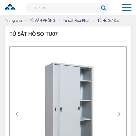
Trang chủ
TỦ VĂN PHÒNG
Tủ sắt Hòa Phát
Tủ Hồ Sơ Sắt
TỦ SẮT HỒ SƠ TU07