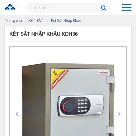
Trang chủ
KÉT SẮT
Két Sắt Nhập Khẩu
KÉT SẮT NHẬP KHẨU KDH36