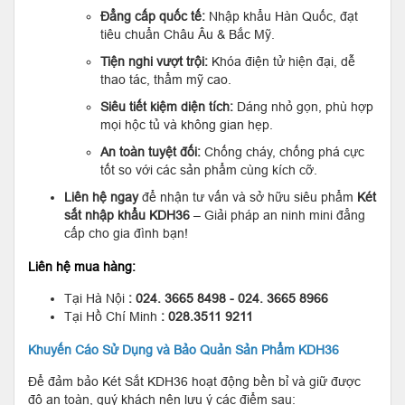
Đẳng cấp quốc tế:
Nhập khẩu Hàn Quốc, đạt
tiêu chuẩn Châu Âu & Bắc Mỹ.
Tiện nghi vượt trội:
Khóa điện tử hiện đại, dễ
thao tác, thẩm mỹ cao.
Siêu tiết kiệm diện tích:
Dáng nhỏ gọn, phù hợp
mọi hộc tủ và không gian hẹp.
An toàn tuyệt đối:
Chống cháy, chống phá cực
tốt so với các sản phẩm cùng kích cỡ.
Liên hệ ngay
để nhận tư vấn và sở hữu siêu phẩm
Két
sắt nhập khẩu KDH36
– Giải pháp an ninh mini đẳng
cấp cho gia đình bạn!
Liên hệ mua hàng:
Tại Hà Nội
: 024. 3665 8498 - 024. 3665 8966
Tại Hồ Chí Minh
: 028.3511 9211
Khuyến Cáo Sử Dụng và Bảo Quản Sản Phẩm KDH36
Để đảm bảo Két Sắt KDH36 hoạt động bền bỉ và giữ được
độ an toàn, quý khách nên lưu ý các điểm sau: