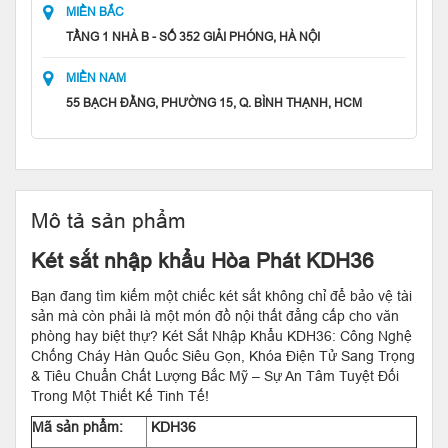
MIỀN BẮC
TẦNG 1 NHÀ B - SỐ 352 GIẢI PHÓNG, HÀ NỘI
MIỀN NAM
55 BẠCH ĐẰNG, PHƯỜNG 15, Q. BÌNH THẠNH, HCM
Mô tả sản phẩm
Két sắt nhập khẩu Hòa Phát KDH36
Bạn đang tìm kiếm một chiếc két sắt không chỉ để bảo vệ tài
sản mà còn phải là một món đồ nội thất đẳng cấp cho văn
phòng hay biệt thự? Két Sắt Nhập Khẩu KDH36: Công Nghệ
Chống Cháy Hàn Quốc Siêu Gọn, Khóa Điện Tử Sang Trọng
& Tiêu Chuẩn Chất Lượng Bắc Mỹ – Sự An Tâm Tuyệt Đối
Trong Một Thiết Kế Tinh Tế!
Mã sản phẩm:
KDH36