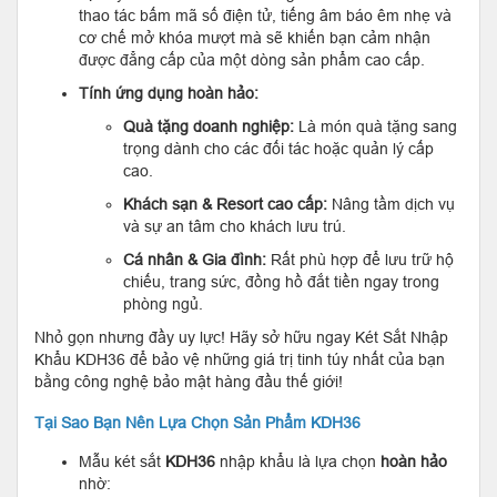
thao tác bấm mã số điện tử, tiếng âm báo êm nhẹ và
cơ chế mở khóa mượt mà sẽ khiến bạn cảm nhận
được đẳng cấp của một dòng sản phẩm cao cấp.
Tính ứng dụng hoàn hảo:
Quà tặng doanh nghiệp:
Là món quà tặng sang
trọng dành cho các đối tác hoặc quản lý cấp
cao.
Khách sạn & Resort cao cấp:
Nâng tầm dịch vụ
và sự an tâm cho khách lưu trú.
Cá nhân & Gia đình:
Rất phù hợp để lưu trữ hộ
chiếu, trang sức, đồng hồ đắt tiền ngay trong
phòng ngủ.
Nhỏ gọn nhưng đầy uy lực! Hãy sở hữu ngay Két Sắt Nhập
Khẩu KDH36 để bảo vệ những giá trị tinh túy nhất của bạn
bằng công nghệ bảo mật hàng đầu thế giới!
Tại Sao Bạn Nên Lựa Chọn Sản Phẩm KDH36
Mẫu két sắt
KDH36
nhập khẩu là lựa chọn
hoàn hảo
nhờ: