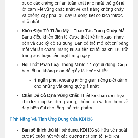
được các chứng chỉ an toàn khắt khe nhất thế giới là
lời cam kết vững chắc nhất về khả năng chống cháy
và chống cậy phá, dù đây là dòng két có kích thước
nhỏ nhất.
Khóa Điện Tử Thẩm Mỹ – Thao Tác Trong Chớp Mắt:
Bảng điều khiển điện tử được thiết kế tinh xảo, nhạy
bén và cực kỳ dễ sử dụng. Bạn có thể mở két chỉ bằng
một vài lần chạm, mang lại sự tiện lợi tối đa khi lưu trữ
trang sức hoặc tiền mặt hằng ngày.
Nội Thất Phân Loại Thông Minh:
*
1 đợt di động:
Giúp
bạn tối ưu không gian để giấy tờ hoặc ví tiền.
1 ngăn phụ:
Khoảng không gian riêng biệt dành
cho những vật dụng quý giá nhất.
Chân Đế Cố Định Vững Chãi:
Thiết kế chân đế nhựa
chịu lực giúp két đứng vững, chống ẩm và tôn thêm vẻ
đẹp hiện đại cho tổng thể sản phẩm.
Tính Năng Và Tính Ứng Dụng Của KDH36
Bạn sẽ thích thú khi sử dụng:
KDH36 sở hữu vẻ ngoài
cực kỳ cuốn hút với các đường nét tinh tế. Mỗi khi