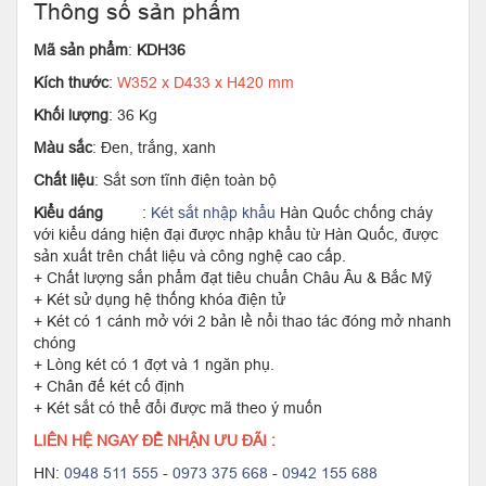
Thông số sản phẩm
Mã sản phẩm
:
KDH36
Kích thước
:
W352 x D433 x H420 mm
Khối lượng
: 36 Kg
Màu sắc
: Đen, trắng, xanh
Chất liệu
: Sắt sơn tĩnh điện toàn bộ
Kiểu dáng
:
Két sắt nhập khẩu
Hàn Quốc chống cháy
với kiểu dáng hiện đại được nhập khẩu từ Hàn Quốc, được
sản xuất trên chất liệu và công nghệ cao cấp.
+ Chất lượng sắn phẩm đạt tiêu chuẩn Châu Âu & Bắc Mỹ
+ Két sử dụng hệ thống khóa điện tử
+ Két có 1 cánh mở với 2 bản lề nổi thao tác đóng mở nhanh
chóng
+ Lòng két có 1 đợt và 1 ngăn phụ.
+ Chân đế két cố định
+ Két sắt có thể đổi được mã theo ý muốn
LIÊN HỆ NGAY ĐỂ NHẬN ƯU ĐÃI :
HN:
0948 511 555
-
0973 375 668
-
0942 155 688