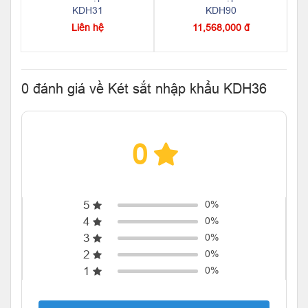
KDH31
KDH90
Liên hệ
11,568,000 đ
0 đánh giá về Két sắt nhập khẩu KDH36
0
5
0%
4
0%
3
0%
2
0%
1
0%