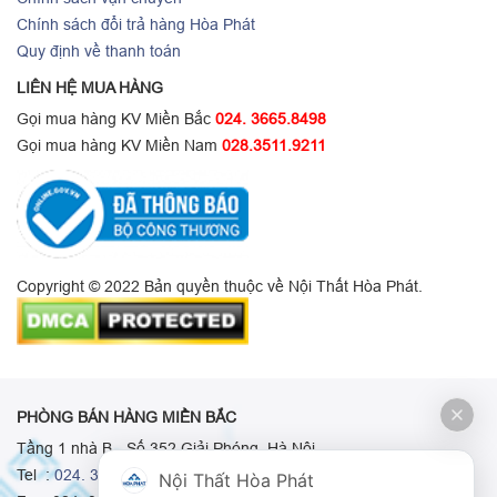
Chính sách đổi trả hàng Hòa Phát
Quy định về thanh toán
LIÊN HỆ MUA HÀNG
Gọi mua hàng KV Miền Bắc
024. 3665.8498
Gọi mua hàng KV Miền Nam
028.3511.9211
Copyright © 2022 Bản quyền thuộc về Nội Thất Hòa Phát.
PHÒNG BÁN HÀNG MIỀN BẮC
Tầng 1 nhà B - Số 352 Giải Phóng, Hà Nội
Tel :
024. 3665 8498
-
024. 3665 8966
-
024. 3665 8993
Nội Thất Hòa Phát