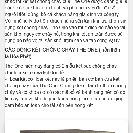
khác thì két sắt chống cháy của The One được đánh giá là
dòng có giá khá cạnh tranh và phù hợp với đại đa số
người tiêu dùng, kể cả khách hàng gia đình và công ty.
Với những lý do trên khách hàng yên tâm khi lựa chọn sử
dụng két chống cháy The One vào mục đích để bảo vệ tài
sản khỏi nguy cơ cháy nổ, trong khi két an toàn được sử
dụng để bảo vệ tài sản khỏi trộm cắp và tấn công vật lý.
CÁC DÒNG KÉT CHỐNG CHÁY THE ONE (Tiền thân
là Hòa Phát)
The One hiện nay đang có 2 mẫu két bạc chống cháy
chính là két cơ và két đện tử.
- Loại két cơ:
loại két này là phiên bản cơ bản của két
chống cháy của The One. Chúng được làm từ thép chống
cháy và có khóa cơ có các mã số và bánh răng nên có độ
tin cậy cao và khó bị phá khóa trong thời gian ngắn, giúp
đảm bảo an toàn cho tài sản bên trong két.