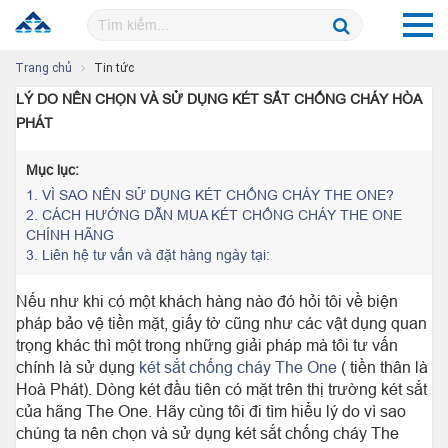
Trang chủ
Tin tức
LÝ DO NÊN CHỌN VÀ SỬ DỤNG KÉT SẮT CHỐNG CHÁY HÒA
PHÁT
Mục lục:
1.
VÌ SAO NÊN SỬ DỤNG KÉT CHỐNG CHÁY THE ONE?
2.
CÁCH HƯỚNG DẪN MUA KÉT CHỐNG CHÁY THE ONE
CHÍNH HÃNG
3.
Liên hệ tư vấn và đặt hàng ngày tại:
Nếu như khi có một khách hàng nào đó hỏi tôi về biện
pháp bảo vệ tiền mặt, giấy tờ cũng như các vật dụng quan
trọng khác thì một trong những giải pháp mà tôi tư vấn
chính là sử dụng
két sắt chống cháy The One
( tiền thân là
Hoà Phát). Dòng két đầu tiên có mặt trên thị trường két sắt
của hãng The One. Hãy cùng tôi đi tìm hiểu lý do vì sao
chúng ta nên chọn và sử dụng két sắt chống cháy The