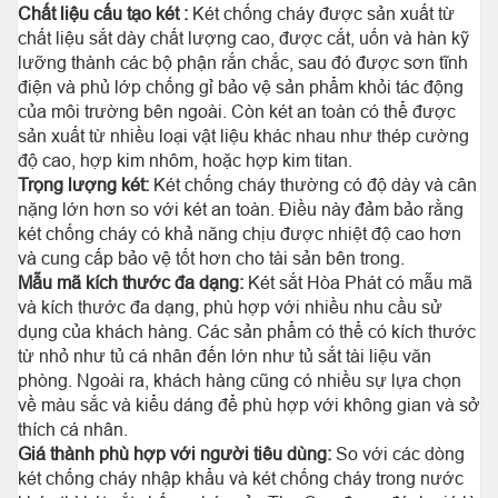
Chất liệu cấu tạo két :
Két chống cháy được sản xuất từ
chất liệu sắt dày chất lượng cao, được cắt, uốn và hàn kỹ
lưỡng thành các bộ phận rắn chắc, sau đó được sơn tĩnh
điện và phủ lớp chống gỉ bảo vệ sản phẩm khỏi tác động
của môi trường bên ngoài. Còn két an toàn có thể được
sản xuất từ nhiều loại vật liệu khác nhau như thép cường
độ cao, hợp kim nhôm, hoặc hợp kim titan.
Trọng lượng két:
Két chống cháy thường có độ dày và cân
nặng lớn hơn so với két an toàn. Điều này đảm bảo rằng
két chống cháy có khả năng chịu được nhiệt độ cao hơn
và cung cấp bảo vệ tốt hơn cho tài sản bên trong.
Mẫu mã kích thước đa dạng:
Két sắt Hòa Phát có mẫu mã
và kích thước đa dạng, phù hợp với nhiều nhu cầu sử
dụng của khách hàng. Các sản phẩm có thể có kích thước
từ nhỏ như tủ cá nhân đến lớn như tủ sắt tài liệu văn
phòng. Ngoài ra, khách hàng cũng có nhiều sự lựa chọn
về màu sắc và kiểu dáng để phù hợp với không gian và sở
thích cá nhân.
Giá thành phù hợp với người tiêu dùng:
So với các dòng
két chống cháy nhập khẩu và két chống cháy trong nước