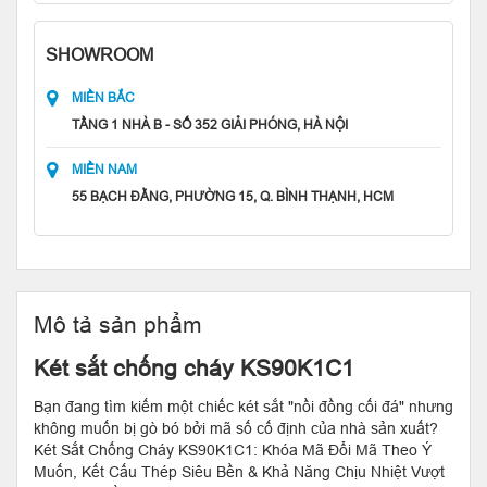
SHOWROOM
MIỀN BẮC
TẦNG 1 NHÀ B - SỐ 352 GIẢI PHÓNG, HÀ NỘI
MIỀN NAM
55 BẠCH ĐẰNG, PHƯỜNG 15, Q. BÌNH THẠNH, HCM
Mô tả sản phẩm
Két sắt chống cháy KS90K1C1
Bạn đang tìm kiếm một chiếc két sắt "nồi đồng cối đá" nhưng
không muốn bị gò bó bởi mã số cố định của nhà sản xuất?
Két Sắt Chống Cháy KS90K1C1: Khóa Mã Đổi Mã Theo Ý
Muốn, Kết Cấu Thép Siêu Bền & Khả Năng Chịu Nhiệt Vượt