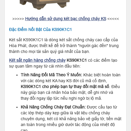
>>>>>
Hướng dẫn sử dụng két bạc chống cháy KS
<<<<<
Đặc Điểm Nổi Bật Của KS90K1C1
Két sắt KS90K1C1 là dòng két sắt chống cháy cao cấp của
Hòa Phát, được thiết kế để trở thành "người gác đền" trung
thành cho mọi tài sản quý giá nhất của bạn.
Két sắt ngân hàng chống cháy
KS90K1C1
có các điểm tạo
sự quan tâm ngay từ cái nhìn đầu tiên:
Tính Năng Đổi Mã Theo Ý Muốn:
Khác biệt hoàn toàn
với các dòng két KA hay KS đời cũ mã cố định,
KS90K1C1 cho phép bạn tự thay đổi mật mã số
. Điều
này giúp bạn cá nhân hóa bảo mật, dễ ghi nhớ và
thay đổi ngay lập tức nếu nghi ngờ bị lộ mã.
Khả Năng Chống Cháy Đạt Chuẩn:
Được cấu tạo từ
các lớp thép dày kẹp giữa là vật liệu chống cháy
chuyên dụng, két có khả năng bảo vệ giấy tờ, tiền mặt
an toàn trong nhiều giờ dưới tác động của nhiệt độ
cao.