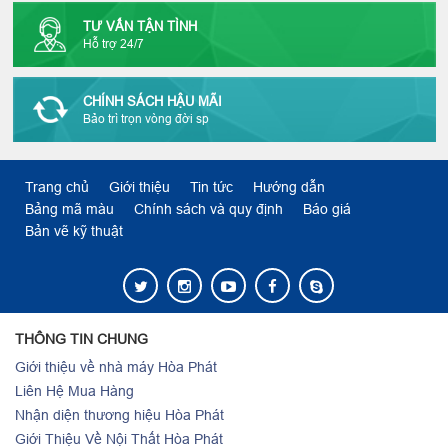
TƯ VẤN TẬN TÌNH
Hỗ trợ 24/7
CHÍNH SÁCH HẬU MÃI
Bảo trì trọn vòng đời sp
Trang chủ
Giới thiệu
Tin tức
Hướng dẫn
Bảng mã màu
Chính sách và quy định
Báo giá
Bản vẽ kỹ thuật
THÔNG TIN CHUNG
Giới thiệu về nhà máy Hòa Phát
Liên Hệ Mua Hàng
Nhận diện thương hiệu Hòa Phát
Giới Thiệu Về Nội Thất Hòa Phát