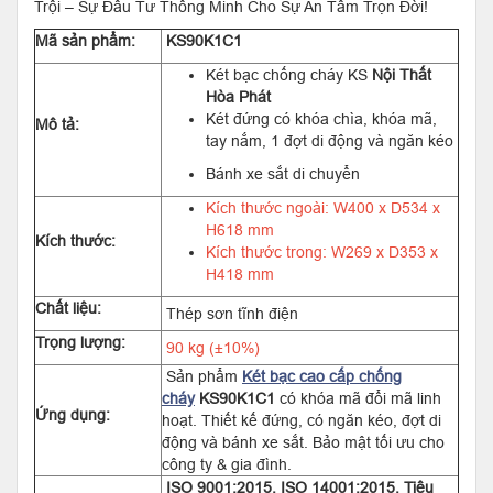
Trội – Sự Đầu Tư Thông Minh Cho Sự An Tâm Trọn Đời!
Mã sản phẩm:
KS90K1C1
Két bạc chống cháy KS
Nội Thất
Hòa Phát
Két đứng có khóa chìa, khóa mã,
Mô tả:
tay nắm, 1 đợt di động và ngăn kéo
Bánh xe sắt di chuyển
Kích thước ngoài: W400 x D534 x
H618 mm
Kích thước:
Kích thước trong: W269 x D353 x
H418 mm
Chất liệu:
Thép sơn tĩnh điện
Trọng lượng:
90 kg (±10%)
Sản phẩm
Két bạc cao cấp chống
cháy
KS90K1C1
có khóa mã đổi mã linh
Ứng dụng:
hoạt. Thiết kế đứng, có ngăn kéo, đợt di
động và bánh xe sắt. Bảo mật tối ưu cho
công ty & gia đình.
ISO 9001:2015, ISO 14001:2015, Tiêu