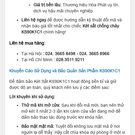
Giá trị bền lâu:
Thương hiệu Hòa Phát uy tín,
dịch vụ hậu mãi chuyên nghiệp.
Liên hệ ngay
để được hướng dẫn kỹ thuật đổi mã và
nhận báo giá tốt nhất cho chiếc
Két sắt chống cháy
KS90K1C1
chính hãng!
Liên hệ mua hàng:
Tại Hà Nội
: 024. 3665 8498 - 024. 3665 8966
Tại Hồ Chí Minh
: 028.3511 9211
Khuyến Cáo Sử Dụng và Bảo Quản Sản Phẩm KS90K1C1
Để đảm bảo Két Sắt KS90K1C1 hoạt động bền bỉ và giữ
được độ an toàn, quý khách nên lưu ý các điểm sau:
Lời khuyên khi sử dụng:
Thử mã khi mở cửa:
Sau khi đổi mã mới, bạn nên thử
mở két ít nhất 2-3 lần khi cánh cửa vẫn đang mở để
đảm bảo thao tác đúng trước khi khóa hẳn.
Bảo mật mật mã:
Tuyệt đối không lưu mật mã ở nơi
người lạ dễ thấy. Hãy cất chìa khóa dự phòng ở một vị