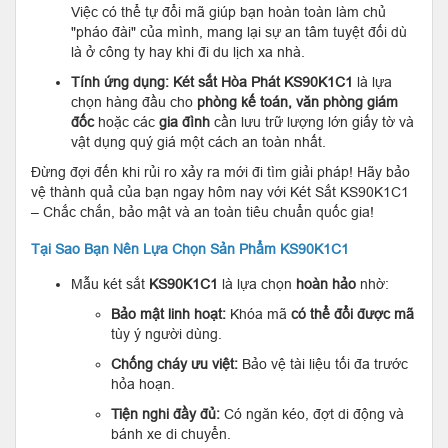
Việc có thể tự đổi mã giúp bạn hoàn toàn làm chủ
"pháo đài" của mình, mang lại sự an tâm tuyệt đối dù
là ở công ty hay khi đi du lịch xa nhà.
Tính ứng dụng:
Két sắt Hòa Phát KS90K1C1
là lựa
chọn hàng đầu cho
phòng kế toán, văn phòng giám
đốc
hoặc các
gia đình
cần lưu trữ lượng lớn giấy tờ và
vật dụng quý giá một cách an toàn nhất.
Đừng đợi đến khi rủi ro xảy ra mới đi tìm giải pháp! Hãy bảo
vệ thành quả của bạn ngay hôm nay với Két Sắt KS90K1C1
– Chắc chắn, bảo mật và an toàn tiêu chuẩn quốc gia!
Tại Sao Bạn Nên Lựa Chọn Sản Phẩm KS90K1C1
Mẫu két sắt
KS90K1C1
là lựa chọn
hoàn hảo
nhờ:
Bảo mật linh hoạt:
Khóa mã
có thể đổi được mã
tùy ý người dùng.
Chống cháy ưu việt:
Bảo vệ tài liệu tối đa trước
hỏa hoạn.
Tiện nghi đầy đủ:
Có ngăn kéo, đợt di động và
bánh xe di chuyển.