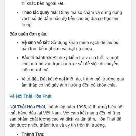
trí khác bên ngoài két.
Thao tác quay mã:
Quay mã số chậm và dừng đúng
vạch số để đảm bảo độ bền cho bộ đĩa cơ học bên
trong.
Bảo quản đơn giản:
Vệ sinh vỏ két:
Sử dụng khăn mềm sạch để lau bụi
bẩn trên bề mặt sơn và mặt nạ nhựa.
Bảo trì bánh xe:
Định kỳ kiểm tra và có thể tra một
chút mỡ bò vào trục bánh xe sắt để việc di chuyển
luôn mượt mà.
Vị trí đặt:
Đặt két ở nơi khô ráo, tránh môi trường quá
ẩm thấp có thể gây ảnh hưởng đến bộ khóa chìa.
Về Nội Thất Hòa Phát
Nội Thất Hòa Phát
, thành lập năm 1995, là thương hiệu nội
thất hàng đầu tại Việt Nam. Với cam kết mang đến những
sản phẩm chất lượng cao và dịch vụ tận tâm, Hòa Phát đã
đạt được nhiều thành tựu và uy tín trên thị trường.
Thành Tựu: