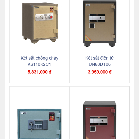
Két sắt chống cháy
Két sắt điện tử
KS110K2C1
UN68DT06
5,831,000 đ
3,959,000 đ