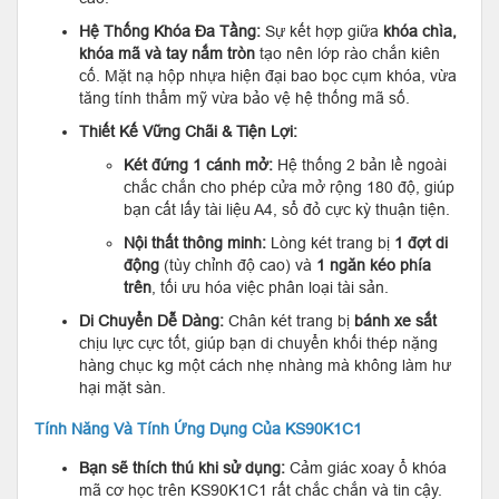
Hệ Thống Khóa Đa Tầng:
Sự kết hợp giữa
khóa chìa,
khóa mã và tay nắm tròn
tạo nên lớp rào chắn kiên
cố. Mặt nạ hộp nhựa hiện đại bao bọc cụm khóa, vừa
tăng tính thẩm mỹ vừa bảo vệ hệ thống mã số.
Thiết Kế Vững Chãi & Tiện Lợi:
Két đứng 1 cánh mở:
Hệ thống 2 bản lề ngoài
chắc chắn cho phép cửa mở rộng 180 độ, giúp
bạn cất lấy tài liệu A4, sổ đỏ cực kỳ thuận tiện.
Nội thất thông minh:
Lòng két trang bị
1 đợt di
động
(tùy chỉnh độ cao) và
1 ngăn kéo phía
trên
, tối ưu hóa việc phân loại tài sản.
Di Chuyển Dễ Dàng:
Chân két trang bị
bánh xe sắt
chịu lực cực tốt, giúp bạn di chuyển khối thép nặng
hàng chục kg một cách nhẹ nhàng mà không làm hư
hại mặt sàn.
Tính Năng Và Tính Ứng Dụng Của KS90K1C1
Bạn sẽ thích thú khi sử dụng:
Cảm giác xoay ổ khóa
mã cơ học trên KS90K1C1 rất chắc chắn và tin cậy.