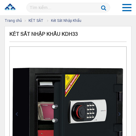
Trang chủ
KÉT SẮT
Két Sắt Nhập Khẩu
KÉT SẮT NHẬP KHẨU KDH33