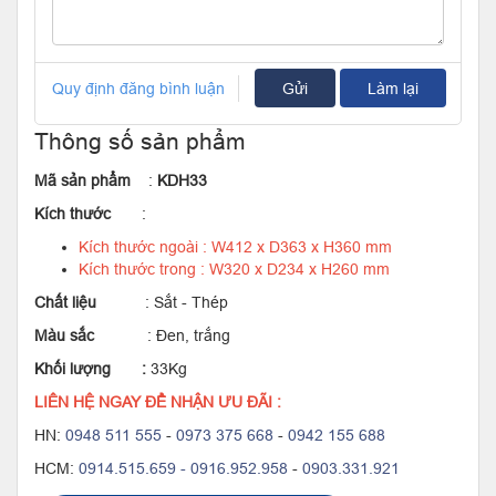
Quy định đăng bình luận
Gửi
Làm lại
Thông số sản phẩm
Mã sản phẩm
:
KDH33
Kích thước
:
Kích thước ngoài : W412 x D363 x H360 mm
Kích thước trong : W320 x D234 x H260 mm
Chất liệu
: Sắt - Thép
Màu sắc
: Đen, trắng
Khối lượng :
33Kg
LIÊN HỆ NGAY ĐỂ NHẬN ƯU ĐÃI :
HN:
0948 511 555
-
0973 375 668
-
0942 155 688
HCM:
0914.515.659 -
0916.952.958
-
0903.331.921