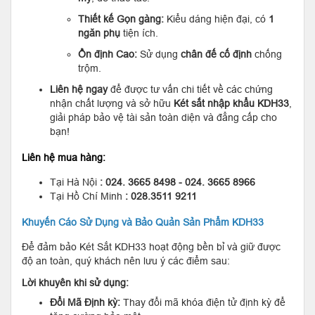
Thiết kế Gọn gàng:
Kiểu dáng hiện đại, có
1
ngăn phụ
tiện ích.
Ổn định Cao:
Sử dụng
chân đế cố định
chống
trộm.
Liên hệ ngay
để được tư vấn chi tiết về các chứng
nhận chất lượng và sở hữu
Két sắt nhập khẩu KDH33
,
giải pháp bảo vệ tài sản toàn diện và đẳng cấp cho
bạn!
Liên hệ mua hàng:
Tại Hà Nội
: 024. 3665 8498 - 024. 3665 8966
Tại Hồ Chí Minh
: 028.3511 9211
Khuyến Cáo Sử Dụng và Bảo Quản Sản Phẩm KDH33
Để đảm bảo Két Sắt KDH33 hoạt động bền bỉ và giữ được
độ an toàn, quý khách nên lưu ý các điểm sau:
Lời khuyên khi sử dụng:
Đổi Mã Định kỳ:
Thay đổi mã khóa điện tử định kỳ để