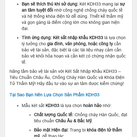
Bạn sẽ thích thú khi sử dụng:
Két KDH33 mang lại
sự
an tâm tuyệt đối
nhờ công nghệ chống cháy quốc tế
và hệ thống khóa điện tử dễ dùng. Thiết kế thẩm mỹ
và gọn gàng là điểm cộng lớn cho không gian hiện
đại.
Tính ứng dụng:
Két sắt nhập khẩu KDH33
là lựa chọn
lý tưởng cho
gia đình, văn phòng, hoặc công ty
cần
bảo vệ tài sản, đặc biệt là các tài liệu nhạy cảm cần
bảo vệ khỏi hỏa hoạn và cần két có chứng nhận quốc
tế.
Nâng tầm bảo vệ tài sản với Két Sắt Nhập Khẩu KDH33 –
Tiêu Chuẩn Châu Âu, Chống Cháy Hàn Quốc và Khóa Điện
Tử Thẩm Mỹ! Hãy đầu tư vào sự an tâm được kiểm chứng!
Tại Sao Bạn Nên Lựa Chọn Sản Phẩm KDH33
Mẫu két sắt
KDH33
là lựa chọn
hoàn hảo
nhờ:
Chất lượng Quốc tế:
Chống cháy Hàn Quốc, đạt
tiêu chuẩn
Châu Âu & Bắc Mỹ
.
Bảo mật Hiện đại:
Trang bị
khóa điện tử thẩm
mỹ
, dễ thao tác.