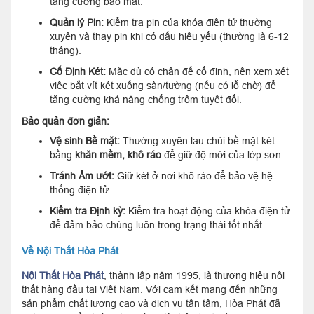
tăng cường bảo mật.
Quản lý Pin:
Kiểm tra pin của khóa điện tử thường
xuyên và thay pin khi có dấu hiệu yếu (thường là 6-12
tháng).
Cố Định Két:
Mặc dù có chân đế cố định, nên xem xét
việc bắt vít két xuống sàn/tường (nếu có lỗ chờ) để
tăng cường khả năng chống trộm tuyệt đối.
Bảo quản đơn giản:
Vệ sinh Bề mặt:
Thường xuyên lau chùi bề mặt két
bằng
khăn mềm, khô ráo
để giữ độ mới của lớp sơn.
Tránh Ẩm ướt:
Giữ két ở nơi khô ráo để bảo vệ hệ
thống điện tử.
Kiểm tra Định kỳ:
Kiểm tra hoạt động của khóa điện tử
để đảm bảo chúng luôn trong trạng thái tốt nhất.
Về Nội Thất Hòa Phát
Nội Thất Hòa Phát
, thành lập năm 1995, là thương hiệu nội
thất hàng đầu tại Việt Nam. Với cam kết mang đến những
sản phẩm chất lượng cao và dịch vụ tận tâm, Hòa Phát đã