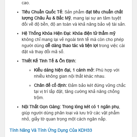
cao.
Tiêu Chuẩn Quốc Tế:
Sản phẩm
đạt tiêu chuẩn chất
lượng Châu Âu & Bắc Mỹ
, mang lại sự an tâm tuyệt
đối về độ bền, độ an toàn và khả năng bảo vệ tài sản.
Hệ Thống Khóa Hiện Đại:
Khóa điện tử thẩm mỹ
không chỉ mang lại vẻ ngoài tinh tế mà còn cho phép
người dùng
dễ dàng thao tác và tiện lợi
trong việc cài
đặt và thay đổi mã số.
Thiết Kế Tinh Tế & Ổn Định:
Kiểu dáng hiện đại, 1 cánh mở:
Phù hợp với
nhiều không gian nội thất khác nhau.
Chân đế cố định:
Đảm bảo két đứng vững chắc
tại vị trí lắp đặt, tăng cường khả năng chống
trộm.
Nội Thất Gọn Gàng:
Trong lòng két có 1 ngăn phụ
,
giúp người dùng phân loại và lưu trữ các vật phẩm
nhỏ, giấy tờ quan trọng một cách ngăn nắp.
Tính Năng Và Tính Ứng Dụng Của KDH33