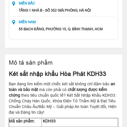
MIỀN BẮC
TẦNG 1 NHÀ B - SỐ 352 GIẢI PHÓNG, HÀ NỘI
MIỀN NAM
55 BẠCH ĐẰNG, PHƯỜNG 15, Q. BÌNH THẠNH, HCM
Mô tả sản phẩm
Két sắt nhập khẩu Hòa Phát KDH33
Bạn đang tìm kiếm một chiếc két sắt không chỉ đảm bảo
an
toàn và bảo mật
mà còn phải có
chất lượng được kiểm
chứng
theo tiêu chuẩn quốc tế? Két Sắt Nhập Khẩu KDH33:
Chống Cháy Hàn Quốc, Khóa Điện Tử Thẩm Mỹ & Đạt Tiêu
Chuẩn Châu Âu/Bắc Mỹ – Giải pháp An toàn Tuyệt đối, Hiện
đại và Đáng tin cậy!
Mã sản phẩm:
KDH33