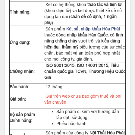
Két có hệ thống khóa
thao tác và tiện lợi
(khóa điện tử) và két được thiết kế để sử
Tính năng:
dụng lâu dài (
chân đế cố định, 1 ngăn
phụ
)
Sản phẩm
Két sắt nhập khẩu Hòa Phát
thuộc dòng
nhập khẩu Hàn Quốc
, có
tính
năng chống cháy
vượt trội và
kiểu dáng
Ứng dụng:
hiện đại, thẩm mỹ
biểu tượng của sự chắc
chắn, bảo mật và an toàn phù hợp nhất
cho mọi công ty, gia đình.
ISO 9001:2015, ISO 14001:2015, Tiêu
Chứng nhận:
chuẩn quốc gia TCVN, Thương Hiệu Quốc
Gia
Bảo hành:
12 tháng
Giá trên web chưa bao gồm thuế và phí
Giá bán:
vận chuyển
Sản phẩm đi kèm với hướng dẫn
Bộ sản phẩm
lắp đặt, sử dụng.
chính hãng:
Phiếu bảo hành
Sản phẩm của công ty
Nội Thất Hòa Phát