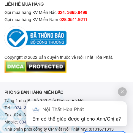
LIÊN HỆ MUA HÀNG
Gọi mua hàng KV Miền Bắc
024. 3665.8498
Gọi mua hàng KV Miền Nam
028.3511.9211
Copyright © 2022 Bản quyền thuộc về Nội Thất Hòa Phát.
PHÒNG BÁN HÀNG MIỀN BẮC
Tầng 1 nhà B - Số 352 Giải Phóng, Hà Nội
Tel :
024. 3665 8498
-
024. 3665 8966
-
024. 3665 8993
Nội Thất Hòa Phát
Fax :024. 3664.9379
Em có thể giúp được gì cho Anh/Chị ạ? 
Mobile:
0948.511.555
-
0973.375.668
-
0942.155.688
Nhà phân phối công ty CP Việt Nội Thất MST:0101671313