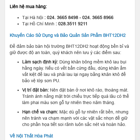
Liên hệ mua hàng:
Tại Hà Nội
: 024. 3665 8498 - 024. 3665 8966
Tại Hồ Chí Minh
: 028.3511 9211
Khuyến Cáo Sử Dụng và Bảo Quản Sản Phẩm BHT12DH2
Để đảm bảo bàn hội trường BHT12DH2 hoạt động bền bỉ và
giữ được độ an toàn, quý khách nên lưu ý các điểm sau:
Làm sạch định kỳ:
Dùng khăn bông mềm khô lau bụi
hằng ngày. Nếu có vết bẩn cứng đầu, dùng khăn ẩm
vắt kiệt để lau và phải lau lại ngay bằng khăn khô để
bảo vệ lớp sơn PU.
Vị trí đặt bàn:
Nên đặt bàn ở nơi khô ráo, thoáng mát.
Tránh ánh nắng mặt trời chiếu trực tiếp quá lâu có thể
làm phai màu sơn gỗ tự nhiên theo năm tháng.
Hạn chế va chạm:
Mặc dù gỗ tự nhiên rất bền, nhưng
nên tránh va chạm mạnh với các vật sắc nhọn để giữ
cho phần họa tiết soi rãnh luôn sắc nét và hoàn hảo.
Về Nội Thất Hòa Phát