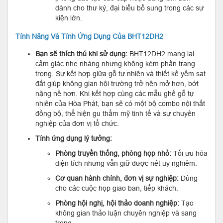
dành cho thư ký, đại biểu bổ sung trong các sự
kiện lớn.
Tính Năng Và Tính Ứng Dụng Của BHT12DH2
Bạn sẽ thích thú khi sử dụng:
BHT12DH2 mang lại
cảm giác nhẹ nhàng nhưng không kém phần trang
trọng. Sự kết hợp giữa gỗ tự nhiên và thiết kế yếm sat
đất giúp không gian hội trường trở nên mở hơn, bớt
nặng nề hơn. Khi kết hợp cùng các mẫu ghế gỗ tự
nhiên của Hòa Phát, bạn sẽ có một bộ combo nội thất
đồng bộ, thể hiện gu thẩm mỹ tinh tế và sự chuyên
nghiệp của đơn vị tổ chức.
Tính ứng dụng lý tưởng:
Phòng truyền thống, phòng họp nhỏ:
Tối ưu hóa
diện tích nhưng vẫn giữ được nét uy nghiêm.
Cơ quan hành chính, đơn vị sự nghiệp:
Dùng
cho các cuộc họp giao ban, tiếp khách.
Phòng hội nghị, hội thảo doanh nghiệp:
Tạo
không gian thảo luận chuyên nghiệp và sang
trọng.