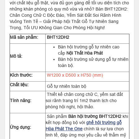
với chất liệu gỗ thật, vừa đủ gọn gàng để tối ưu diện tích cho
những khán phòng có quy mô vừa và nhỏ? Bàn BHT12DH2:
Chân Cong Chữ C Độc Đáo, Yếm Sát Đất Soi Rãnh Hình
Vuông Tinh Tế – Giải Pháp Nội Thất Gỗ Tự Nhiên Sang
Trọng, Tối ƯU Không Gian Cho Phòng Hội Nghị!
Mã sản phẩm:
BHT12DH2
Bàn hội trường gỗ tự nhiên cao
cấp
Nội Thất Hòa Phát
Mô tả:
Bàn hội trường sử dụng gỗ tự nhiên
toàn bộ.
Kích thước:
W1200 x D500 x H750 (mm)
Chất liệu:
Gỗ tự nhiên toàn bộ
Thiết kế chân cong chữ C, yếm sat đất
Tính năng:
soi rãnh trang trí 1m2 thanh lịch cho
phòng hội nghị, hội thảo.
Sản phẩm
Bàn hội trường BHT12DH2
khi
kết hợp đồng bộ với
ghế hội trường gỗ
Ứng dụng:
Hòa Phát The One
chính là sự lựa chọn
tinh tế, đáp ứng mọi yêu cầu về thẩm mỹ