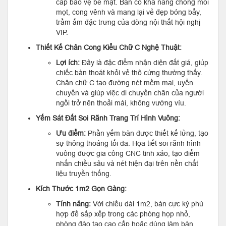
cấp bảo vệ bề mặt. Bàn có khả năng chống mối
mọt, cong vênh và mang lại vẻ đẹp bóng bẩy,
trầm ấm đặc trưng của dòng nội thất hội nghị
VIP.
Thiết Kế Chân Cong Kiểu Chữ C Nghệ Thuật:
Lợi ích:
Đây là đặc điểm nhận diện đắt giá, giúp
chiếc bàn thoát khỏi vẻ thô cứng thường thấy.
Chân chữ C tạo đường nét mềm mại, uyển
chuyển và giúp việc di chuyển chân của người
ngồi trở nên thoải mái, không vướng víu.
Yếm Sát Đất Soi Rãnh Trang Trí Hình Vuông:
Ưu điểm:
Phần yếm bàn được thiết kế lửng, tạo
sự thông thoáng tối đa. Họa tiết soi rãnh hình
vuông được gia công CNC tinh xảo, tạo điểm
nhấn chiều sâu và nét hiện đại trên nền chất
liệu truyền thống.
Kích Thước 1m2 Gọn Gàng:
Tính năng:
Với chiều dài 1m2, bàn cực kỳ phù
hợp để sắp xếp trong các phòng họp nhỏ,
phòng đào tạo cao cấp hoặc dùng làm bàn