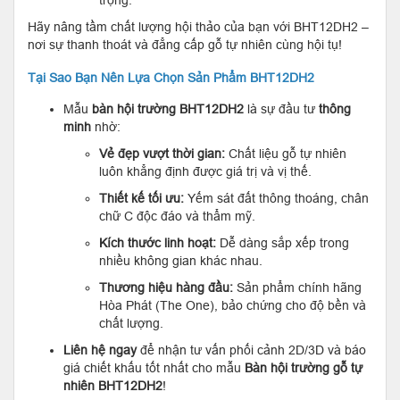
Hãy nâng tầm chất lượng hội thảo của bạn với BHT12DH2 –
nơi sự thanh thoát và đẳng cấp gỗ tự nhiên cùng hội tụ!
Tại Sao Bạn Nên Lựa Chọn Sản Phẩm BHT12DH2
Mẫu
bàn hội trường
BHT12DH2
là sự đầu tư
thông
minh
nhờ:
Vẻ đẹp vượt thời gian:
Chất liệu gỗ tự nhiên
luôn khẳng định được giá trị và vị thế.
Thiết kế tối ưu:
Yếm sát đất thông thoáng, chân
chữ C độc đáo và thẩm mỹ.
Kích thước linh hoạt:
Dễ dàng sắp xếp trong
nhiều không gian khác nhau.
Thương hiệu hàng đầu:
Sản phẩm chính hãng
Hòa Phát (The One), bảo chứng cho độ bền và
chất lượng.
Liên hệ ngay
để nhận tư vấn phối cảnh 2D/3D và báo
giá chiết khấu tốt nhất cho mẫu
Bàn hội trường gỗ tự
nhiên BHT12DH2
!