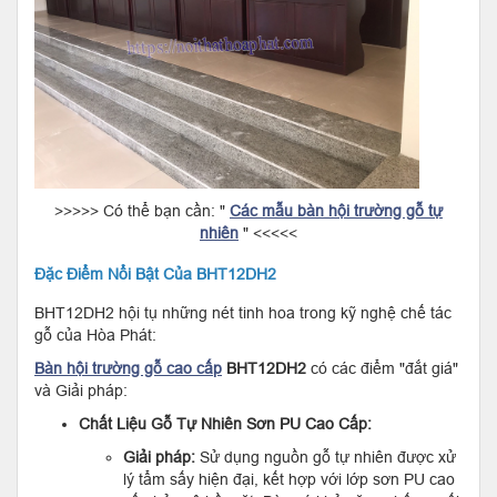
>>>>> Có thể bạn cần: "
Các mẫu bàn hội trường gỗ tự
nhiên
" <<<<<
Đặc Điểm Nổi Bật Của BHT12DH2
BHT12DH2 hội tụ những nét tinh hoa trong kỹ nghệ chế tác
gỗ của Hòa Phát:
Bàn hội trường gỗ cao cấp
BHT12DH2
có các điểm "đắt giá"
và Giải pháp:
Chất Liệu Gỗ Tự Nhiên Sơn PU Cao Cấp:
Giải pháp:
Sử dụng nguồn gỗ tự nhiên được xử
lý tẩm sấy hiện đại, kết hợp với lớp sơn PU cao