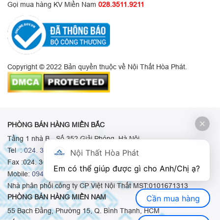
Gọi mua hàng KV Miền Nam
028.3511.9211
Copyright © 2022 Bản quyền thuộc về Nội Thất Hòa Phát.
PHÒNG BÁN HÀNG MIỀN BẮC
Tầng 1 nhà B - Số 352 Giải Phóng, Hà Nội
Tel :
024. 3665 8498
-
024. 3665 8966
-
024. 3665 8993
Nội Thất Hòa Phát
Fax :024. 3664.9379
Em có thể giúp được gì cho Anh/Chị ạ? 
Mobile:
0948.511.555
-
0973.375.668
-
0942.155.688
Nhà phân phối công ty CP Việt Nội Thất MST:0101671313
PHÒNG BÁN HÀNG MIỀN NAM
Cần mua hàng
55 Bạch Đằng, Phường 15, Q. Bình Thạnh, HCM