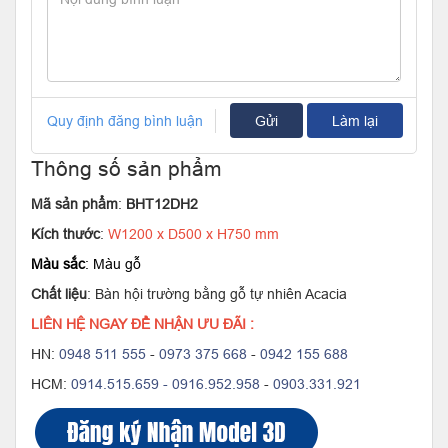
Quy định đăng bình luận
Gửi
Làm lại
Thông số sản phẩm
Mã sản phẩm
:
BHT12DH2
Kích thước
:
W1200 x D500 x H750 mm
Màu sắc
: Màu gỗ
Chất liệu
: Bàn hội trường bằng gỗ tự nhiên Acacia
LIÊN HỆ NGAY ĐỂ NHẬN ƯU ĐÃI :
HN:
0948 511 555
-
0973 375 668
-
0942 155 688
HCM:
0914.515.659 -
0916.952.958
-
0903.331.921