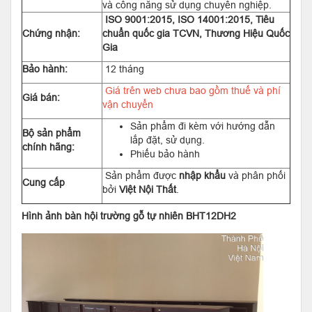
và công năng sử dụng chuyên nghiệp.
ISO 9001:2015, ISO 14001:2015, Tiêu
Chứng nhận:
chuẩn quốc gia TCVN, Thương Hiệu Quốc
Gia
Bảo hành:
12 tháng
Giá trên web chưa bao gồm thuế và phí
Giá bán:
vận chuyển
Sản phẩm đi kèm với hướng dẫn
Bộ sản phẩm
lắp đặt, sử dụng.
chính hãng:
Phiếu bảo hành
Sản phẩm được
nhập khẩu
và phân phối
Cung cấp
bởi
Việt Nội Thất
.
Hình ảnh bàn hội trường gỗ tự nhiên BHT12DH2