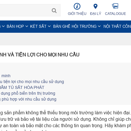
GIỚI THIỆU
ĐẠI LÝ
CATALOGUE
G
BÀN HỌP
KÉT SẮT
BÀN GHẾ HỘI TRƯỜNG
NỘI THẤT CÔ
NH VÀ TIỆN LỢI CHO MỌI NHU CẦU
g minh
u tiện lợi cho mọi nhu cầu sử dụng
ẨM TỦ SẮT HÒA PHÁT
 dụng phổ biến trên thị trường
g phù hợp với nhu cầu sử dụng
g sản phẩm không thể thiếu trong môi trường làm việc hiện đại. 
lưu trữ và bảo vệ tài liệu của người sử dụng. Không chỉ giúp cho
ự an toàn và bảo mật cho các thông tin quan trọng. Hãy khám ph