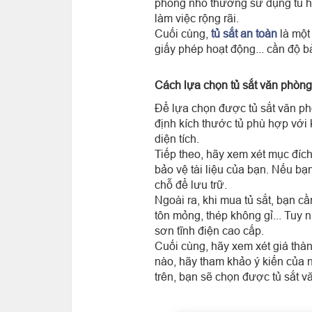
phòng nhỏ thường sử dụng tủ h
làm việc rộng rãi.
Cuối cùng,
tủ sắt an toàn
là một 
giấy phép hoạt động... cần độ b
Cách lựa chọn tủ sắt văn phòn
Để lựa chọn được tủ sắt văn ph
định kích thước tủ phù hợp với
diện tích.
Tiếp theo, hãy xem xét mục đích
bảo vệ tài liệu của bạn. Nếu bạ
chỗ để lưu trữ.
Ngoài ra, khi mua tủ sắt, bạn c
tôn mỏng, thép không gỉ... Tuy 
sơn tĩnh điện cao cấp.
Cuối cùng, hãy xem xét giá thà
nào, hãy tham khảo ý kiến của 
trên, bạn sẽ chọn được tủ sắt 