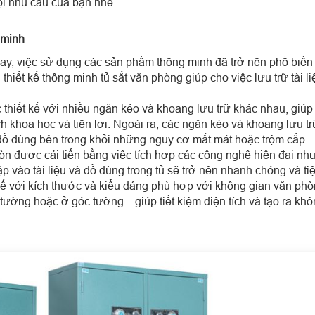
ọi nhu cầu của bạn nhé.
 minh
ay, việc sử dụng các sản phẩm thông minh đã trở nên phổ biến 
thiết kế thông minh tủ sắt văn phòng giúp cho việc lưu trữ tài 
 thiết kế với nhiều ngăn kéo và khoang lưu trữ khác nhau, giú
ách khoa học và tiện lợi. Ngoài ra, các ngăn kéo và khoang lưu 
à đồ dùng bên trong khỏi những nguy cơ mất mát hoặc trộm cắp.
còn được cải tiến bằng việc tích hợp các công nghệ hiện đại như
p vào tài liệu và đồ dùng trong tủ sẽ trở nên nhanh chóng và tiệ
 kế với kích thước và kiểu dáng phù hợp với không gian văn phòn
tường hoặc ở góc tường... giúp tiết kiệm diện tích và tạo ra khô