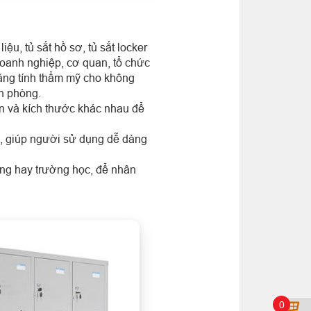
iệu, tủ sắt hồ sơ, tủ sắt locker
 doanh nghiệp, cơ quan, tổ chức
tăng tính thẩm mỹ cho không
ăn phòng.
găn và kích thước khác nhau để
, giúp người sử dụng dễ dàng
òng hay trường học, để nhân
0