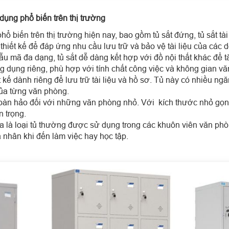
 dụng phổ biến trên thị trường
ổ biến trên thị trường hiện nay, bao gồm tủ sắt đứng, tủ sắt tài l
 thiết kế để đáp ứng nhu cầu lưu trữ và bảo vệ tài liệu của các
ẫu mã đa dạng, tủ sắt dễ dàng kết hợp với đồ nội thất khác để 
ông dụng riêng, phù hợp với tính chất công việc và không gian v
t kế dành riêng để lưu trữ tài liệu và hồ sơ. Tủ này có nhiều n
ủa từng văn phòng.
oàn hảo đối với những văn phòng nhỏ. Với kích thước nhỏ gọn
n trọng.
a là loại tủ thường được sử dụng trong các khuôn viên văn ph
á nhân khi đến làm việc hay học tập.