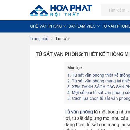
GHẾ VĂN PHÒNG
BÀN LÀM VIỆC
TỦ VĂN PHÒN
Trang chủ
Tin tức
TỦ SẮT VĂN PHÒNG: THIẾT KẾ THÔNG MI
Mục lục:
1.
Tủ sắt văn phòng thiết kế thôn
2.
Tủ sắt văn phòng mang lại nhiề
3.
XEM DANH SÁCH CÁC SẢN PH
4.
Một số loại tủ sắt văn phòng sử
5.
Cách lựa chọn tủ sắt văn phòn
Tủ văn phòng
là một trong nhữn
lợi, tủ sắt đáp ứng mọi nhu cầu 
dàng hơn, tủ sắt còn mang lại s