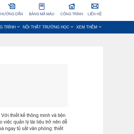
HƯỚNG DẪN
BẢNG MÃ MÀU
CÔNG TRÌNH
LIÊN HỆ
NG TRÌNH
NỘI THẤT TRƯỜNG HỌC
XEM THÊM
Với thiết kế thông minh và tiện
 việc quản lý tài liệu trở nên dễ
á ngay tủ sắt văn phòng: thiết