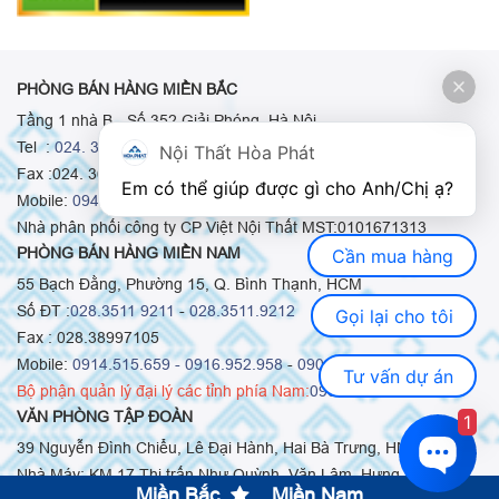
PHÒNG BÁN HÀNG MIỀN BẮC
Tầng 1 nhà B - Số 352 Giải Phóng, Hà Nội
Tel :
024. 3665 8498
-
024. 3665 8966
-
024. 3665 8993
Nội Thất Hòa Phát
Fax :024. 3664.9379
Em có thể giúp được gì cho Anh/Chị ạ? 
Mobile:
0948.511.555
-
0973.375.668
-
0942.155.688
Nhà phân phối công ty CP Việt Nội Thất MST:0101671313
PHÒNG BÁN HÀNG MIỀN NAM
Cần mua hàng
55 Bạch Đằng, Phường 15, Q. Bình Thạnh, HCM
Số ĐT :
028.3511 9211
-
028.3511.9212
Gọi lại cho tôi
Fax : 028.38997105
Mobile:
0914.515.659 -
0916.952.958
-
0903.331.921
Tư vấn dự án
Bộ phận quản lý đại lý các tỉnh phía Nam:
0903.331.921
VĂN PHÒNG TẬP ĐOÀN
1
39 Nguyễn Đình Chiểu, Lê Đại Hành, Hai Bà Trưng, HN
Nhà Máy: KM 17 Thị trấn Như Quỳnh, Văn Lâm, Hưng Yên
Miền Bắc
Miền Nam