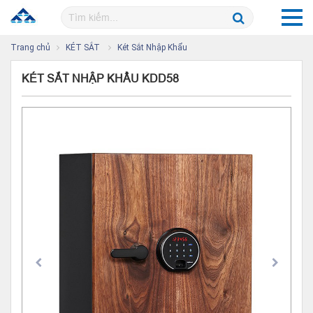
Trang chủ
KÉT SẮT
Két Sắt Nhập Khẩu
KÉT SẮT NHẬP KHẨU KDD58