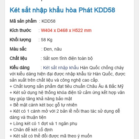
Két sắt nhập khẩu hòa Phát KDD58
Mã sản phẩm
: KDD58
Kích thước
:
W404 x D468 x H522 mm
Khối lượng
: 58 Kg
Màu sắc
: Đen, nâu
Chất liệu
: Sắt sơn tĩnh điện toàn bộ
Kiểu dáng
:
Két sắt nhập khẩu
Hàn Quốc chống cháy
với kiểu dáng hiện đại được nhập khẩu từ Hàn Quốc, được
sản xuất trên chất liệu và công nghệ cao cấp.
+ Chất lượng sắn phẩm đạt tiêu chuẩn Châu Âu & Bắc Mỹ
+ Két sử dụng hệ thống khóa điện tử cảm ứng kết hợp vân
tay giúp tăng khả năng bảo mật
+ Bề mặt cánh két bọc gỗ tự nhiên
+ Két có 1 cánh mở với 2 bản lề nổi thao tác sử dụng dễ
dàng và thuận tiện
+ Lòng két có 1 đợt và 1 ngăn phụ
+ Chân đế két cố định
+ Két sắt có thể đổi được mã theo ý muốn