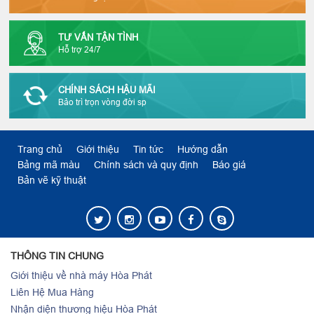
TƯ VẤN TẬN TÌNH
Hỗ trợ 24/7
CHÍNH SÁCH HẬU MÃI
Bảo trì trọn vòng đời sp
Trang chủ
Giới thiệu
Tin tức
Hướng dẫn
Bảng mã màu
Chính sách và quy định
Báo giá
Bản vẽ kỹ thuật
THÔNG TIN CHUNG
Giới thiệu về nhà máy Hòa Phát
Liên Hệ Mua Hàng
Nhận diện thương hiệu Hòa Phát