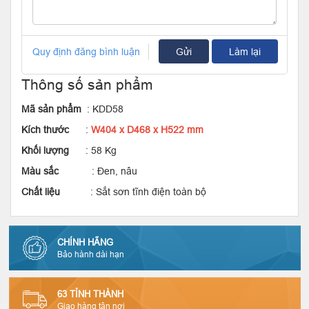
Quy định đăng bình luận
Gửi
Làm lại
Thông số sản phẩm
Mã sản phẩm
: KDD58
Kích thước
:
W404 x D468 x H522 mm
Khối lượng
: 58 Kg
Màu sắc
: Đen, nâu
Chất liệu
: Sắt sơn tĩnh điện toàn bộ
CHÍNH HÃNG
Bảo hành dài hạn
63 TỈNH THÀNH
Giao hàng tận nơi