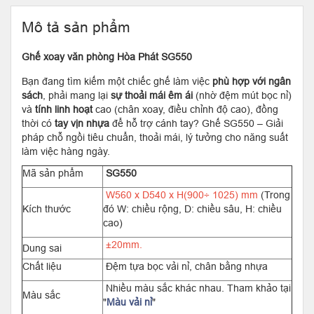
Mô tả sản phẩm
Ghế xoay văn phòng Hòa Phát SG550
Bạn đang tìm kiếm một chiếc ghế làm việc
phù hợp với ngân
sách
, phải mang lại
sự thoải mái êm ái
(nhờ đệm mút bọc nỉ)
và
tính linh hoạt
cao (chân xoay, điều chỉnh độ cao), đồng
thời có
tay vịn nhựa
để hỗ trợ cánh tay? Ghế SG550 – Giải
pháp chỗ ngồi tiêu chuẩn, thoải mái, lý tưởng cho năng suất
làm việc hàng ngày.
Mã sản phẩm
SG550
W560 x D540 x H(900÷ 1025) mm
(Trong
Kích thước
đó W: chiều rộng, D: chiều sâu, H: chiều
cao)
±20mm.
Dung sai
Chất liệu
Đệm tựa bọc vải nỉ, chân bằng nhựa
Nhiều màu sắc khác nhau. Tham khảo tại
Màu sắc
"
Màu vải nỉ
"