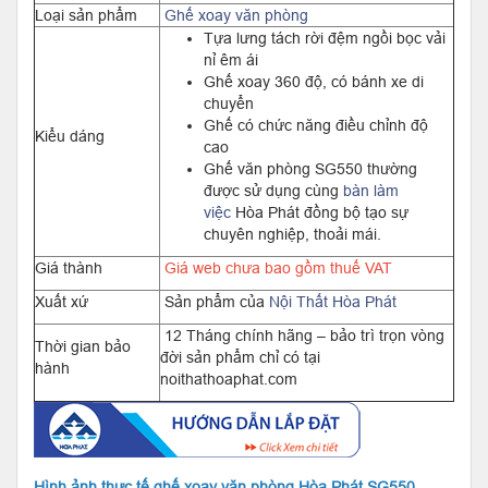
Loại sản phẩm
Ghế xoay văn phòng
Tựa lưng tách rời đệm ngồi bọc vải
nỉ êm ái
Ghế xoay 360 độ, có bánh xe di
chuyển
Ghế có chức năng điều chỉnh độ
Kiểu dáng
cao
Ghế văn phòng SG550
thường
được sử dụng cùng
bàn làm
việc
Hòa Phát đồng bộ tạo sự
chuyên nghiệp, thoải mái.
Giá thành
Giá web chưa bao gồm thuế VAT
Xuất xứ
Sản phẩm của
Nội Thất Hòa Phát
12 Tháng chính hãng – bảo trì trọn vòng
Thời gian bảo
đời sản phẩm chỉ có tại
hành
noithathoaphat.com
Hình ảnh thực tế ghế xoay văn phòng Hòa Phát SG550