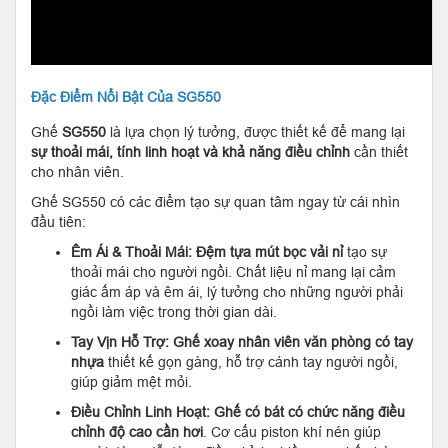
Đặc Điểm Nổi Bật Của SG550
Ghế
SG550
là lựa chọn lý tưởng, được thiết kế để mang lại
sự thoải mái, tính linh hoạt và khả năng điều chỉnh
cần thiết
cho nhân viên.
Ghế SG550 có các điểm tạo sự quan tâm ngay từ cái nhìn
đầu tiên:
Êm Ái & Thoải Mái:
Đệm tựa mút bọc vải nỉ
tạo sự
thoải mái cho người ngồi. Chất liệu nỉ mang lại cảm
giác ấm áp và êm ái, lý tưởng cho những người phải
ngồi làm việc trong thời gian dài.
Tay Vịn Hỗ Trợ:
Ghế xoay nhân viên văn phòng có tay
nhựa
thiết kế gọn gàng, hỗ trợ cánh tay người ngồi,
giúp giảm mệt mỏi.
Điều Chỉnh Linh Hoạt:
Ghế có bát có chức năng điều
chỉnh độ cao cần hơi
. Cơ cấu piston khí nén giúp