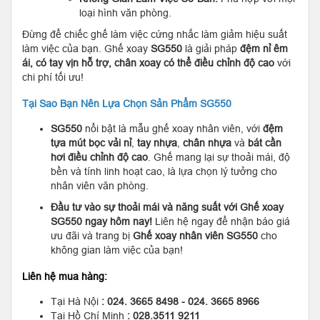
loại hình văn phòng.
Đừng để chiếc ghế làm việc cứng nhắc làm giảm hiệu suất
làm việc của bạn. Ghế xoay
SG550
là giải pháp
đệm nỉ êm
ái, có tay vịn hỗ trợ, chân xoay có thể điều chỉnh độ cao
với
chi phí tối ưu!
Tại Sao Bạn Nên Lựa Chọn Sản Phẩm SG550
SG550
nổi bật là mẫu ghế xoay nhân viên, với
đệm
tựa mút bọc vải nỉ
,
tay nhựa
,
chân nhựa
và
bát cần
hơi điều chỉnh độ cao
. Ghế mang lại sự thoải mái, độ
bền và tính linh hoạt cao, là lựa chọn lý tưởng cho
nhân viên văn phòng.
Đầu tư vào sự thoải mái và năng suất với Ghế xoay
SG550 ngay hôm nay!
Liên hệ ngay để nhận báo giá
ưu đãi và trang bị
Ghế xoay nhân viên SG550
cho
không gian làm việc của bạn!
Liên hệ mua hàng:
Tại Hà Nội
: 024. 3665 8498 - 024. 3665 8966
Tại Hồ Chí Minh
: 028.3511 9211