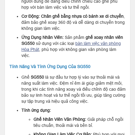
người dùng dễ dàng điều chỉnh chiều cao ghế phù
hợp với bàn làm việc và tư thế ngồi.
Cơ Động:
Chân ghế bằng nhựa có bánh xe di chuyển
,
đảm bảo ghế xoay 360 độ và dễ dàng di chuyển trong
không gian làm việc.
Ứng Dụng Nhân Viên:
Sản phẩm
ghế xoay nhân viên
SG550
sử dụng với các loại
bàn làm việc văn phòng
Hòa Phát
, phù hợp với không gian văn phòng làm
việc.
Tính Năng Và Tính Ứng Dụng Của SG550
Ghế
SG550
là sự đầu tư hợp lý vào sự thoải mái và
năng suất làm việc. Đệm nỉ êm ái giúp giảm mệt mỏi,
trong khi các tính năng xoay và điều chỉnh độ cao đảm
bảo sự linh hoạt và tư thế ngồi tối ưu, giúp tăng cường
sự tập trung và hiệu quả công việc.
Tính ứng dụng:
Ghế Nhân Viên Văn Phòng:
Giải pháp chỗ ngồi
tiêu chuẩn, thoải mái và bền bỉ.
Không Gian Làm Việc Cơ Bản:
Phù hợp với mọi