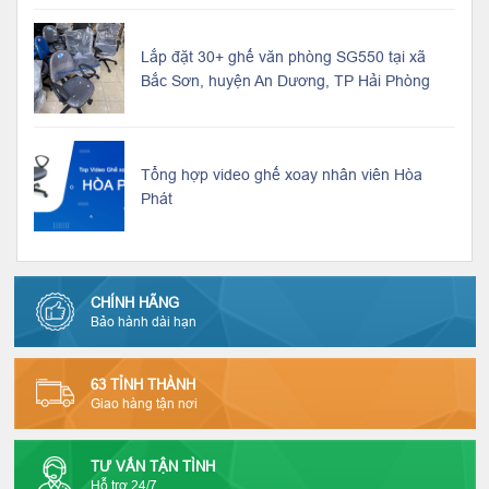
Lắp đặt 30+ ghế văn phòng SG550 tại xã
Bắc Sơn, huyện An Dương, TP Hải Phòng
Tổng hợp video ghế xoay nhân viên Hòa
Phát
CHÍNH HÃNG
Bảo hành dài hạn
63 TỈNH THÀNH
Giao hàng tận nơi
TƯ VẤN TẬN TÌNH
Hỗ trợ 24/7