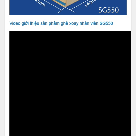
Video giới thiệu sản phẩm ghế xoay nhân viên SG550