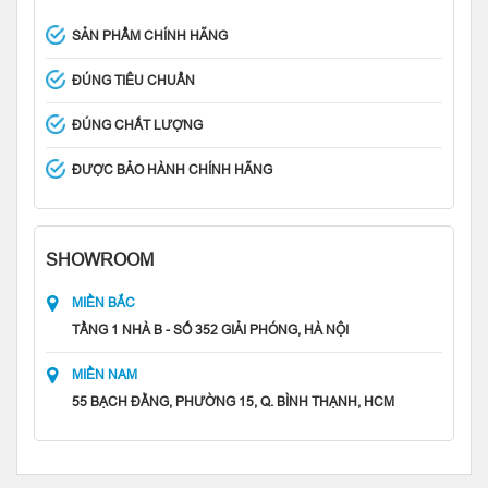
SẢN PHẨM CHÍNH HÃNG
ĐÚNG TIÊU CHUẨN
ĐÚNG CHẤT LƯỢNG
ĐƯỢC BẢO HÀNH CHÍNH HÃNG
SHOWROOM
MIỀN BẮC
TẦNG 1 NHÀ B - SỐ 352 GIẢI PHÓNG, HÀ NỘI
MIỀN NAM
55 BẠCH ĐẰNG, PHƯỜNG 15, Q. BÌNH THẠNH, HCM