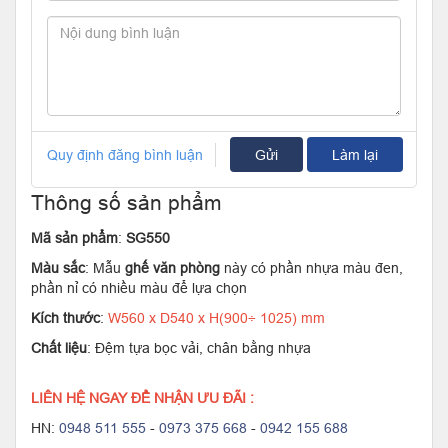
Quy định đăng bình luận
Gửi
Làm lại
Thông số sản phẩm
Mã sản phẩm
:
SG550
Màu sắc
: Mẫu
ghế văn phòng
này có phần nhựa màu đen,
phần nỉ có nhiều màu để lựa chọn
Kích thước
:
W560 x D540 x H(900÷ 1025) mm
Chất liệu
: Đệm tựa bọc vải, chân bằng nhựa
LIÊN HỆ NGAY ĐỂ NHẬN ƯU ĐÃI :
HN:
0948 511 555
-
0973 375 668
-
0942 155 688