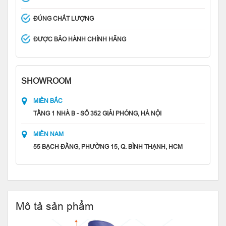
ĐÚNG CHẤT LƯỢNG
ĐƯỢC BẢO HÀNH CHÍNH HÃNG
SHOWROOM
MIỀN BẮC
TẦNG 1 NHÀ B - SỐ 352 GIẢI PHÓNG, HÀ NỘI
MIỀN NAM
55 BẠCH ĐẰNG, PHƯỜNG 15, Q. BÌNH THẠNH, HCM
Mô tả sản phẩm