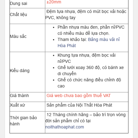
±20mm
Dung sai
Đệm tựa nhựa, đệm có mút bọc vải hoặc
Chất liệu
PVC, không tay
Phần nhựa màu đen, phần nỉ/PVC
có nhiều màu để lựa chọn.
Màu sắc
Tham khảo tại:
Bảng màu vải nỉ
Hòa Phát
Khung tựa nhựa, đệm bọc vải
nỉ/PVC
Ghế lưới xoay 360 độ, có bánh xe
Kiểu dáng
di chuyển
Ghế có chức năng điều chỉnh độ
cao
Giá thành
Giá web chưa bao gồm thuế VAT
Xuất xứ
Sản phẩm của Nội Thất Hòa Phát
12 Tháng chính hãng – bảo trì trọn vòng
Thời gian bảo
đời sản phẩm chỉ có tại
hành
noithathoaphat.com