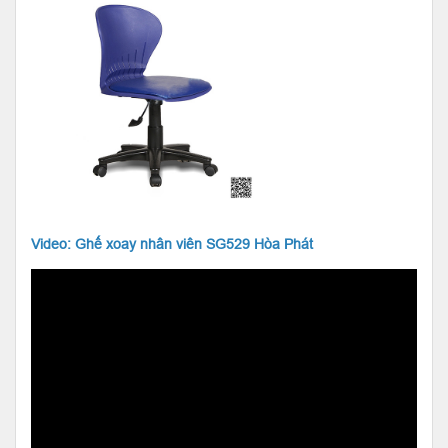
Video:
Ghế xoay nhân viên SG529 Hòa Phát