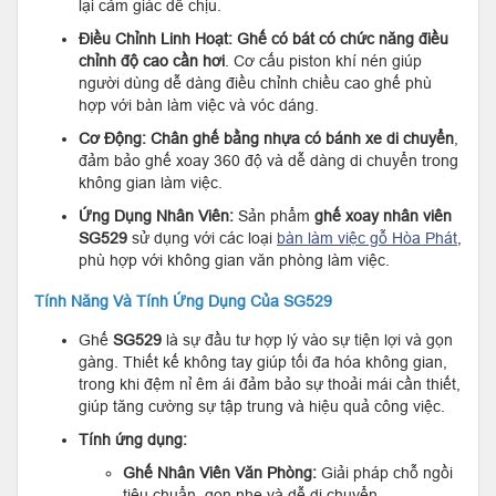
lại cảm giác dễ chịu.
Điều Chỉnh Linh Hoạt:
Ghế có bát có chức năng điều
chỉnh độ cao cần hơi
. Cơ cấu piston khí nén giúp
người dùng dễ dàng điều chỉnh chiều cao ghế phù
hợp với bàn làm việc và vóc dáng.
Cơ Động:
Chân ghế bằng nhựa có bánh xe di chuyển
,
đảm bảo ghế xoay 360 độ và dễ dàng di chuyển trong
không gian làm việc.
Ứng Dụng Nhân Viên:
Sản phẩm
ghế xoay nhân viên
SG529
sử dụng với các loại
bàn làm việc gỗ Hòa Phát
,
phù hợp với không gian văn phòng làm việc.
Tính Năng Và Tính Ứng Dụng Của SG529
Ghế
SG529
là sự đầu tư hợp lý vào sự tiện lợi và gọn
gàng. Thiết kế không tay giúp tối đa hóa không gian,
trong khi đệm nỉ êm ái đảm bảo sự thoải mái cần thiết,
giúp tăng cường sự tập trung và hiệu quả công việc.
Tính ứng dụng:
Ghế Nhân Viên Văn Phòng:
Giải pháp chỗ ngồi
tiêu chuẩn, gọn nhẹ và dễ di chuyển.