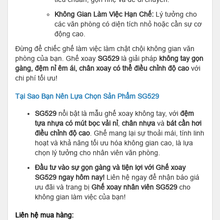
Không Gian Làm Việc Hạn Chế:
Lý tưởng cho
các văn phòng có diện tích nhỏ hoặc cần sự cơ
động cao.
Đừng để chiếc ghế làm việc làm chật chội không gian văn
phòng của bạn. Ghế xoay
SG529
là giải pháp
không tay gọn
gàng, đệm nỉ êm ái, chân xoay có thể điều chỉnh độ cao
với
chi phí tối ưu!
Tại Sao Bạn Nên Lựa Chọn Sản Phẩm SG529
SG529
nổi bật là mẫu ghế xoay không tay, với
đệm
tựa nhựa có mút bọc vải nỉ
,
chân nhựa
và
bát cần hơi
điều chỉnh độ cao
. Ghế mang lại sự thoải mái, tính linh
hoạt và khả năng tối ưu hóa không gian cao, là lựa
chọn lý tưởng cho nhân viên văn phòng.
Đầu tư vào sự gọn gàng và tiện lợi với Ghế xoay
SG529 ngay hôm nay!
Liên hệ ngay để nhận báo giá
ưu đãi và trang bị
Ghế xoay nhân viên SG529
cho
không gian làm việc của bạn!
Liên hệ mua hàng: