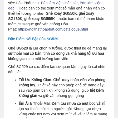
việc Hòa Phát như:
Bàn làm việc chân sắt
,
Bàn làm việc
đẹp
... Hoặc bạn có thể xem một số mẫu ghế nhân viên có
thiết kế tương tự như:
Ghế xoay SG550K, ghế xoay
SG130K
,
ghế xoay SG555K
... hoặc bạn có thể tham khảo
thêm catalogue ghế văn phòng Hòa
Phát:
https://noithathoaphat.com/catalogue.html
Đặc Điểm Nổi Bật Của SG529
Ghế
SG529
là lựa chọn lý tưởng, được thiết kế để mang lại
sự thoải mái cơ bản, tính cơ động và khả năng tối ưu hóa
không gian
cho môi trường làm việc.
Ghế SG529 có các điểm tạo sự quan tâm ngay từ cái nhìn
đầu tiên:
Tối Ưu Không Gian:
Ghế xoay nhân viên văn phòng
không tay
. Thiết kế này cho phép ghế dễ dàng đẩy
sâu vào gầm bàn khi không sử dụng, giúp
tiết kiệm
không gian
và giữ văn phòng gọn gàng.
Êm Ái & Thoải Mái:
Đệm tựa nhựa có mút bọc vải nỉ
tạo sự thoải mái cho người ngồi. Khung tựa nhựa
vững chắc kết hợp với đệm mút và vải nỉ êm ái mang