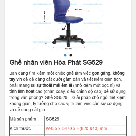
Ghế nhân viên Hòa Phát SG529
Bạn đang tìm kiếm một chiếc ghế làm việc
gọn gàng, không
tay vịn
để dễ dàng cất dưới gầm bàn và tiết kiệm diện tích,
phải mang lại
sự thoải mái êm ái
(nhờ đệm mút bọc nỉ) và
tính linh hoạt
cao (chân xoay, điều chỉnh độ cao) để sử dụng
trong văn phòng? Ghế SG529 – Giải pháp chỗ ngồi tiết kiệm
không gian, lý tưởng cho các vị trí làm việc cần sự cơ động
và dễ dàng cất giữ.
Mã sản phẩm
SG529
Kích thước
W455 x D470 x H(820-940) mm