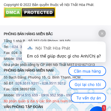
Copyright © 2022 Bản quyền thuộc về Nội Thất Hòa Phát.
PHÒNG BÁN HÀNG MIỀN BẮC
Tầng 1 nhà B - Số 352 Giải Phóng, Hà Nội
Tel :
024. 3665 8498
-
024. 3665 8966
-
024. 3665 8993
Nội Thất Hòa Phát
Fax :024. 3664.9379
Em có thể giúp được gì cho Anh/Chị ạ? 
Mobile:
0948.511.555
-
0973.375.668
-
0942.155.688
Nhà phân phối công ty CP Việt Nội Thất MST:0101671313
PHÒNG BÁN HÀNG MIỀN NAM
Cần mua hàng
55 Bạch Đằng, Phường 15, Q. Bình Thạnh, HCM
Số ĐT :
028.3511 9211
-
028.3511.9212
Gọi lại cho tôi
Fax : 028.38997105
Mobile:
0914.515.659 -
0916.952.958
-
0903.331.921
Tư vấn dự án
Bộ phận quản lý đại lý các tỉnh phía Nam:
0903.331.921
VĂN PHÒNG TẬP ĐOÀN
1