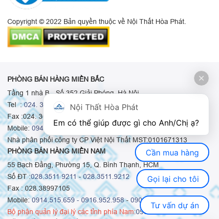
Copyright © 2022 Bản quyền thuộc về Nội Thất Hòa Phát.
PHÒNG BÁN HÀNG MIỀN BẮC
Tầng 1 nhà B - Số 352 Giải Phóng, Hà Nội
Tel :
024. 3665 8498
-
024. 3665 8966
-
024. 3665 8993
Nội Thất Hòa Phát
Fax :024. 3664.9379
Em có thể giúp được gì cho Anh/Chị ạ? 
Mobile:
0948.511.555
-
0973.375.668
-
0942.155.688
Nhà phân phối công ty CP Việt Nội Thất MST:0101671313
PHÒNG BÁN HÀNG MIỀN NAM
Cần mua hàng
55 Bạch Đằng, Phường 15, Q. Bình Thạnh, HCM
Số ĐT :
028.3511 9211
-
028.3511.9212
Gọi lại cho tôi
Fax : 028.38997105
Mobile:
0914.515.659 -
0916.952.958
-
0903.331.921
Tư vấn dự án
Bộ phận quản lý đại lý các tỉnh phía Nam:
0903.331.921