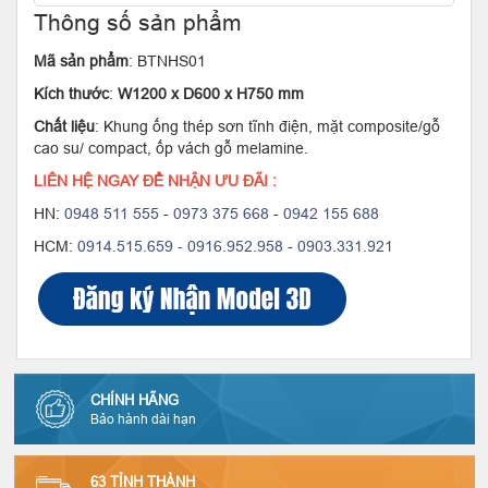
Thông số sản phẩm
Mã sản phẩm
: BTNHS01
Kích thước
:
W1200 x D600 x H750 mm
Chất liệu
: Khung ống thép sơn tĩnh điện, mặt
composite/gỗ
cao su/ compact
, ốp vách gỗ melamine.
LIÊN HỆ NGAY ĐỂ NHẬN ƯU ĐÃI :
HN:
0948 511 555
-
0973 375 668
-
0942 155 688
HCM:
0914.515.659 -
0916.952.958
-
0903.331.921
CHÍNH HÃNG
Bảo hành dài hạn
63 TỈNH THÀNH