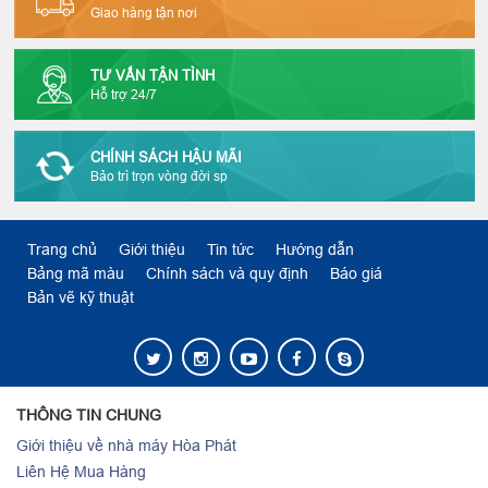
Giao hàng tận nơi
TƯ VẤN TẬN TÌNH
Hỗ trợ 24/7
CHÍNH SÁCH HẬU MÃI
Bảo trì trọn vòng đời sp
Trang chủ
Giới thiệu
Tin tức
Hướng dẫn
Bảng mã màu
Chính sách và quy định
Báo giá
Bản vẽ kỹ thuật
THÔNG TIN CHUNG
Giới thiệu về nhà máy Hòa Phát
Liên Hệ Mua Hàng