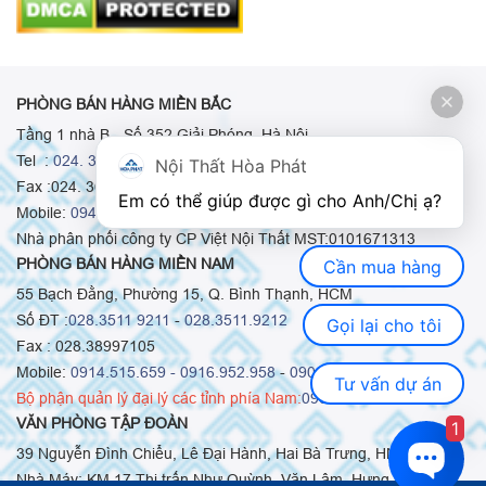
PHÒNG BÁN HÀNG MIỀN BẮC
Tầng 1 nhà B - Số 352 Giải Phóng, Hà Nội
Tel :
024. 3665 8498
-
024. 3665 8966
-
024. 3665 8993
Nội Thất Hòa Phát
Fax :024. 3664.9379
Em có thể giúp được gì cho Anh/Chị ạ? 
Mobile:
0948.511.555
-
0973.375.668
-
0942.155.688
Nhà phân phối công ty CP Việt Nội Thất MST:0101671313
PHÒNG BÁN HÀNG MIỀN NAM
Cần mua hàng
55 Bạch Đằng, Phường 15, Q. Bình Thạnh, HCM
Số ĐT :
028.3511 9211
-
028.3511.9212
Gọi lại cho tôi
Fax : 028.38997105
Mobile:
0914.515.659 -
0916.952.958
-
0903.331.921
Tư vấn dự án
Bộ phận quản lý đại lý các tỉnh phía Nam:
0903.331.921
VĂN PHÒNG TẬP ĐOÀN
1
39 Nguyễn Đình Chiểu, Lê Đại Hành, Hai Bà Trưng, HN
Nhà Máy: KM 17 Thị trấn Như Quỳnh, Văn Lâm, Hưng Yên