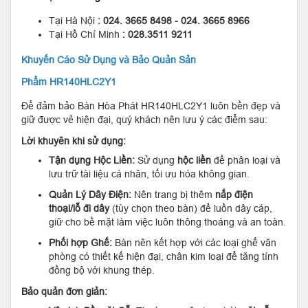
Tại Hà Nội
: 024. 3665 8498 - 024. 3665 8966
Tại Hồ Chí Minh
: 028.3511 9211
Khuyến Cáo Sử Dụng và Bảo Quản Sản
Phẩm HR140HLC2Y1
Để đảm bảo Bàn Hòa Phát HR140HLC2Y1 luôn bền đẹp và
giữ được vẻ hiện đại, quý khách nên lưu ý các điểm sau:
Lời khuyên khi sử dụng:
Tận dụng Hộc Liền:
Sử dụng
hộc liền
để phân loại và
lưu trữ tài liệu cá nhân, tối ưu hóa không gian.
Quản Lý Dây Điện:
Nên trang bị thêm
nắp điện
thoại/lỗ đi dây
(tùy chọn theo bàn) để luồn dây cáp,
giữ cho bề mặt làm việc luôn thông thoáng và an toàn.
Phối hợp Ghế:
Bàn nên kết hợp với các loại ghế văn
phòng có thiết kế hiện đại, chân kim loại để tăng tính
đồng bộ với khung thép.
Bảo quản đơn giản: