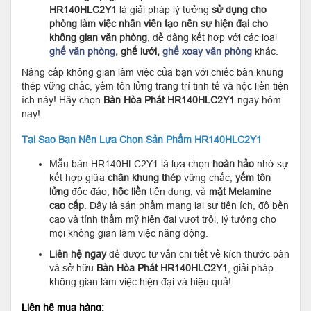
HR140HLC2Y1
là giải pháp lý tưởng
sử dụng cho
phòng làm việc nhân viên tạo nên sự hiện đại cho
không gian văn phòng
, dễ dàng kết hợp với các loại
ghế văn phòng
, ghế lưới,
ghế xoay văn phòng
khác.
Nâng cấp không gian làm việc của bạn với chiếc bàn khung
thép vững chắc, yếm tôn lửng trang trí tinh tế và hộc liền tiện
ích này! Hãy chọn
Bàn Hòa Phát HR140HLC2Y1
ngay hôm
nay!
Tại Sao Bạn Nên Lựa Chọn Sản Phẩm HR140HLC2Y1
Mẫu bàn HR140HLC2Y1 là lựa chọn
hoàn hảo
nhờ sự
kết hợp giữa
chân khung thép
vững chắc,
yếm tôn
lửng
độc đáo,
hộc liền
tiện dụng, và
mặt Melamine
cao cấp
. Đây là sản phẩm mang lại sự tiện ích, độ bền
cao và tính thẩm mỹ hiện đại vượt trội, lý tưởng cho
mọi không gian làm việc năng động.
Liên hệ ngay
để được tư vấn chi tiết về kích thước bàn
và sở hữu
Bàn Hòa Phát HR140HLC2Y1
, giải pháp
không gian làm việc hiện đại và hiệu quả!
Liên hệ mua hàng: