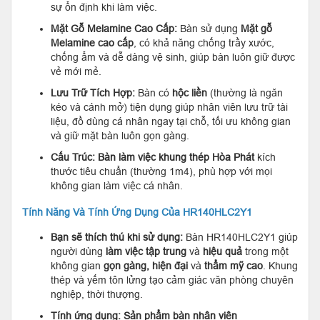
sự ổn định khi làm việc.
Mặt Gỗ Melamine Cao Cấp:
Bàn sử dụng
Mặt gỗ
Melamine cao cấp
, có khả năng chống trầy xước,
chống ẩm và dễ dàng vệ sinh, giúp bàn luôn giữ được
vẻ mới mẻ.
Lưu Trữ Tích Hợp:
Bàn có
hộc liền
(thường là ngăn
kéo và cánh mở) tiện dụng giúp nhân viên lưu trữ tài
liệu, đồ dùng cá nhân ngay tại chỗ, tối ưu không gian
và giữ mặt bàn luôn gọn gàng.
Cấu Trúc:
Bàn làm việc khung thép Hòa Phát
kích
thước tiêu chuẩn (thường 1m4), phù hợp với mọi
không gian làm việc cá nhân.
Tính Năng Và Tính Ứng Dụng Của HR140HLC2Y1
Bạn sẽ thích thú khi sử dụng:
Bàn HR140HLC2Y1 giúp
người dùng
làm việc tập trung
và
hiệu quả
trong một
không gian
gọn gàng, hiện đại
và
thẩm mỹ cao
. Khung
thép và yếm tôn lửng tạo cảm giác văn phòng chuyên
nghiệp, thời thượng.
Tính ứng dụng:
Sản phẩm bàn nhân viên