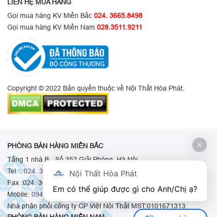
LIÊN HỆ MUA HÀNG
Gọi mua hàng KV Miền Bắc
024. 3665.8498
Gọi mua hàng KV Miền Nam
028.3511.9211
Copyright © 2022 Bản quyền thuộc về Nội Thất Hòa Phát.
PHÒNG BÁN HÀNG MIỀN BẮC
Tầng 1 nhà B - Số 352 Giải Phóng, Hà Nội
Tel :
024. 3665 8498
-
024. 3665 8966
-
024. 3665 8993
Nội Thất Hòa Phát
Fax :024. 3664.9379
Em có thể giúp được gì cho Anh/Chị ạ? 
Mobile:
0948.511.555
-
0973.375.668
-
0942.155.688
Nhà phân phối công ty CP Việt Nội Thất MST:0101671313
PHÒNG BÁN HÀNG MIỀN NAM