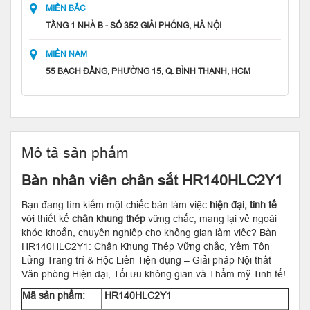
MIỀN BẮC
TẦNG 1 NHÀ B - SỐ 352 GIẢI PHÓNG, HÀ NỘI
MIỀN NAM
55 BẠCH ĐẰNG, PHƯỜNG 15, Q. BÌNH THẠNH, HCM
Mô tả sản phẩm
Bàn nhân viên chân sắt HR140HLC2Y1
Bạn đang tìm kiếm một chiếc bàn làm việc
hiện đại, tinh tế
với thiết kế
chân khung thép
vững chắc, mang lại vẻ ngoài
khỏe khoắn, chuyên nghiệp cho không gian làm việc? Bàn
HR140HLC2Y1: Chân Khung Thép Vững chắc, Yếm Tôn
Lửng Trang trí & Hộc Liền Tiện dụng – Giải pháp Nội thất
Văn phòng Hiện đại, Tối ưu không gian và Thẩm mỹ Tinh tế!
Mã sản phẩm:
HR140HLC2Y1