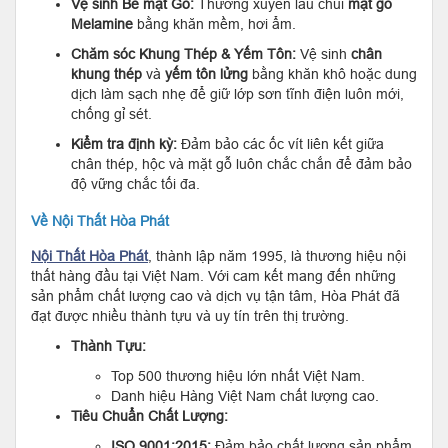
Vệ sinh Bề mặt Gỗ:
Thường xuyên lau chùi
mặt gỗ
Melamine
bằng khăn mềm, hơi ẩm.
Chăm sóc Khung Thép & Yếm Tôn:
Vệ sinh
chân
khung thép
và
yếm tôn lửng
bằng khăn khô hoặc dung
dịch làm sạch nhẹ để giữ lớp sơn tĩnh điện luôn mới,
chống gỉ sét.
Kiểm tra định kỳ:
Đảm bảo các ốc vít liên kết giữa
chân thép, hộc và mặt gỗ luôn chắc chắn để đảm bảo
độ vững chắc tối đa.
Về Nội Thất Hòa Phát
Nội Thất Hòa Phát
, thành lập năm 1995, là thương hiệu nội
thất hàng đầu tại Việt Nam. Với cam kết mang đến những
sản phẩm chất lượng cao và dịch vụ tận tâm, Hòa Phát đã
đạt được nhiều thành tựu và uy tín trên thị trường.
Thành Tựu:
Top 500 thương hiệu lớn nhất Việt Nam.
Danh hiệu Hàng Việt Nam chất lượng cao.
Tiêu Chuẩn Chất Lượng:
ISO 9001:2015:
Đảm bảo chất lượng sản phẩm