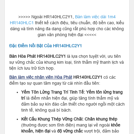
>>>>> Ngoài HR140HLC2Y1,
Bàn làm việc dài 1m4
HR140HLC1
thiết kế cách điệu, tiêu chuẩn, độ bền cao, kiểu
dáng và tính năng đa dạng cũng rất phù hợp cho các không
gian văn phòng hiện đại <<<<<
Đặc Điểm Nổi Bật Của HR140HLC2Y1
Bàn Hòa Phát HR140HLC2Y1
là lựa chọn tuyệt vời, ưu tiên
sự vững chắc của khung kim loại, tính thẩm mỹ thanh lịch và
tiện ích lưu trữ tích hợp.
Bàn làm việc nhân viên Hòa Phát
HR140HLC2Y1
có các
điểm tạo sự quan tâm ngay từ cái nhìn đầu tiên:
Yếm Tôn Lửng Trang Trí Tinh Tế:
Yếm tôn lửng trang
trí
là điểm nhấn hiện đại, giúp tăng tính thẩm mỹ và
đảm bảo sự kín đáo cần thiết cho người ngồi một cách
tinh tế, không quá bí bách.
Kết Cấu Khung Thép Vững Chãi:
Chân khung thép
(thường được sơn tĩnh điện) mang lại vẻ ngoài
khỏe
khoắn, hiện đại
và
độ vững chắc
vượt trội, đảm bảo