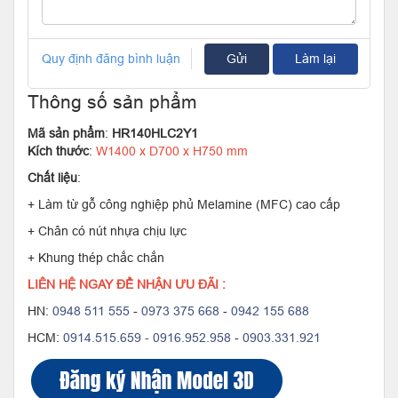
Quy định đăng bình luận
Gửi
Làm lại
Thông số sản phẩm
Mã sản phẩm
:
HR140HLC2Y1
Kích thước
:
W1400 x D700 x H750 mm
Chất liệu
:
+ Làm từ gỗ công nghiệp phủ Melamine (MFC) cao cấp
+ Chân có nút nhựa chịu lực
+ Khung thép chắc chắn
LIÊN HỆ NGAY ĐỂ NHẬN ƯU ĐÃI :
HN:
0948 511 555
-
0973 375 668
-
0942 155 688
HCM:
0914.515.659 -
0916.952.958
-
0903.331.921