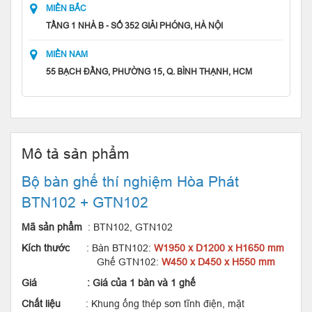
MIỀN BẮC
TẦNG 1 NHÀ B - SỐ 352 GIẢI PHÓNG, HÀ NỘI
MIỀN NAM
55 BẠCH ĐẰNG, PHƯỜNG 15, Q. BÌNH THẠNH, HCM
Mô tả sản phẩm
Bộ bàn ghế thí nghiệm Hòa Phát
BTN102 + GTN102
Mã sản phẩm
: BTN102, GTN102
Kích thước
: Bàn BTN102:
W1950 x D1200 x H1650 mm
Ghế GTN102:
W450 x D450 x H550 mm
Giá : Giá của 1 bàn và 1 ghế
Chất liệu
: Khung ống thép sơn tĩnh điện, mặt