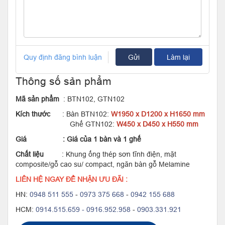
Quy định đăng bình luận
Gửi
Làm lại
Thông số sản phẩm
Mã sản phẩm
: BTN102, GTN102
Kích thước
: Bàn BTN102:
W1950 x D1200 x H1650 mm
Ghế GTN102:
W450 x D450 x H550 mm
Giá : Giá của 1 bàn và 1 ghế
Chất liệu
: Khung ống thép sơn tĩnh điện, mặt
composite/gỗ cao su/ compact, ngăn bàn gỗ Melamine
LIÊN HỆ NGAY ĐỂ NHẬN ƯU ĐÃI :
HN:
0948 511 555
-
0973 375 668
-
0942 155 688
HCM:
0914.515.659 -
0916.952.958
-
0903.331.921