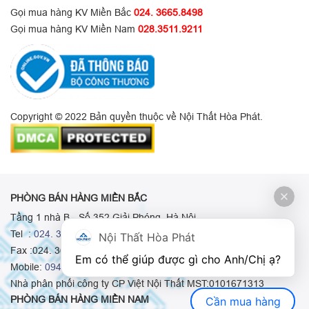
Gọi mua hàng KV Miền Bắc
024. 3665.8498
Gọi mua hàng KV Miền Nam
028.3511.9211
Copyright © 2022 Bản quyền thuộc về Nội Thất Hòa Phát.
PHÒNG BÁN HÀNG MIỀN BẮC
Tầng 1 nhà B - Số 352 Giải Phóng, Hà Nội
Tel :
024. 3665 8498
-
024. 3665 8966
-
024. 3665 8993
Nội Thất Hòa Phát
Fax :024. 3664.9379
Em có thể giúp được gì cho Anh/Chị ạ? 
Mobile:
0948.511.555
-
0973.375.668
-
0942.155.688
Nhà phân phối công ty CP Việt Nội Thất MST:0101671313
PHÒNG BÁN HÀNG MIỀN NAM
Cần mua hàng