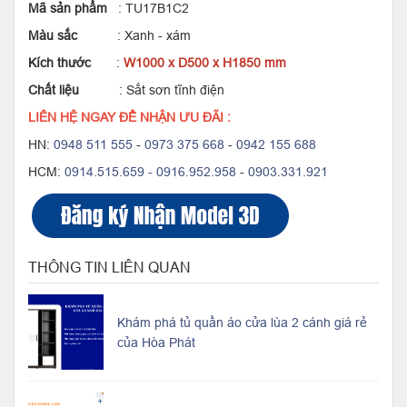
Mã sản phẩm
: TU17B1C2
Màu sắc
: Xanh - xám
Kích thước
:
W1000 x D500 x H1850 mm
Chất liệu
: Sắt sơn tĩnh điện
LIÊN HỆ NGAY ĐỂ NHẬN ƯU ĐÃI :
HN:
0948 511 555
-
0973 375 668
-
0942 155 688
HCM:
0914.515.659 -
0916.952.958
-
0903.331.921
THÔNG TIN LIÊN QUAN
Khám phá tủ quần áo cửa lùa 2 cánh giá rẻ
của Hòa Phát