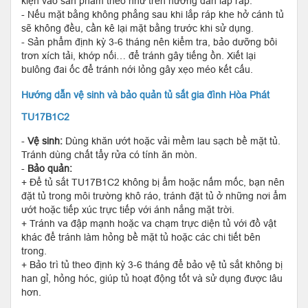
kiện vào sản phẩm theo như trên hướng dẫn lắp ráp.
- Nếu mặt bằng không phẳng sau khi lắp ráp khe hở cánh tủ
sẽ không đều, cần kê lại mặt bằng trước khi sử dụng.
- Sản phẩm định kỳ 3-6 tháng nên kiểm tra, bảo dưỡng bôi
trơn xích tải, khớp nối… để tránh gây tiếng ồn. Xiết lại
bulông đai ốc để tránh nới lỏng gây xẹo méo kết cấu.
Hướng dẫn vệ sinh và bảo quản tủ sắt gia đình Hòa Phát
TU17B1C2
-
Vệ sinh:
Dùng khăn ướt hoặc vải mềm lau sạch bề mặt tủ.
Tránh dùng chất tẩy rửa có tính ăn mòn.
-
Bảo quản:
+ Để tủ sắt TU17B1C2 không bị ẩm hoặc nấm mốc, bạn nên
đặt tủ trong môi trường khô ráo, tránh đặt tủ ở những nơi ẩm
ướt hoặc tiếp xúc trực tiếp với ánh nắng mặt trời.
+ Tránh va đập mạnh hoặc va chạm trực diện tủ với đồ vật
khác để tránh làm hỏng bề mặt tủ hoặc các chi tiết bên
trong.
+ Bảo trì tủ theo định kỳ 3-6 tháng để bảo vệ tủ sắt không bị
han gỉ, hỏng hóc, giúp tủ hoạt động tốt và sử dụng được lâu
hơn.