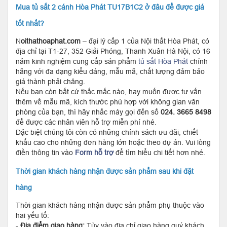
Mua tủ sắt 2 cánh Hòa Phát TU17B1C2 ở đâu để được giá
tốt nhất?
N
oithathoaphat.com
– đại lý cấp 1 của Nội thất Hòa Phát, có
địa chỉ tại T1-27, 352 Giải Phóng, Thanh Xuân Hà Nội, có 16
năm kinh nghiệm cung cấp sản phẩm
tủ sắt Hòa Phát
chính
hãng với đa dạng kiểu dáng, mẫu mã, chất lượng đảm bảo
giá thành phải chăng.
Nếu bạn còn bất cứ thắc mắc nào, hay muốn được tư vấn
thêm về mẫu mã, kích thước phù hợp với không gian văn
phòng của bạn, thì hãy nhấc máy gọi đến số
024. 3665 8498
để được các nhân viên hỗ trợ miễn phí nhé.
Đặc biệt chúng tôi còn có những chính sách ưu đãi, chiết
khấu cao cho những đơn hàng lớn hoặc theo dự án. Vui lòng
điền thông tin vào
Form hỗ trợ
để tìm hiểu chi tiết hơn nhé.
Thời gian khách hàng nhận được sản phẩm sau khi đặt
hàng
Thời gian khách hàng nhận được sản phẩm phụ thuộc vào
hai yếu tố:
-
Địa điểm giao hàng:
Tùy vào địa chỉ giao hàng quý khách