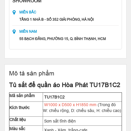
SHOWROOM
MIỀN BẮC
TẦNG 1 NHÀ B - SỐ 352 GIẢI PHÓNG, HÀ NỘI
MIỀN NAM
55 BẠCH ĐẰNG, PHƯỜNG 15, Q. BÌNH THẠNH, HCM
Mô tả sản phẩm
Tủ sắt để quần áo Hòa Phát TU17B1C2
Mã sản phẩm
TU17B1C2
W1000 x D500 x H1850 mm
(Trong đó
Kích thước
W: chiều rộng, D: chiều sâu, H: chiều cao)
Chất liệu
Sơn sắt tĩnh điện
Màu sắc
Xanh - Xám, trắng-cafe