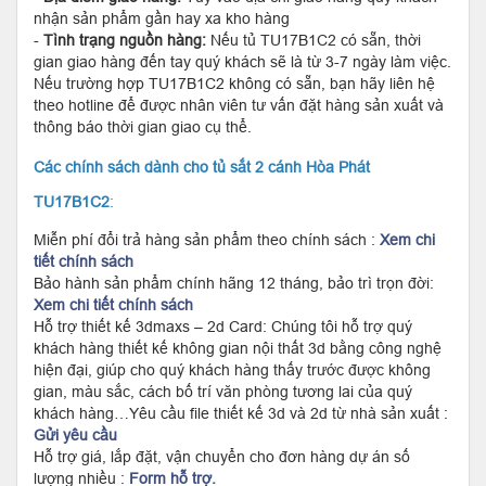
nhận sản phẩm gần hay xa kho hàng
-
Tình trạng nguồn hàng:
Nếu tủ TU17B1C2 có sẵn, thời
gian giao hàng đến tay quý khách sẽ là từ 3-7 ngày làm việc.
Nếu trường hợp TU17B1C2 không có sẵn, bạn hãy liên hệ
theo hotline để được nhân viên tư vấn đặt hàng sản xuất và
thông báo thời gian giao cụ thể.
Các chính sách dành cho tủ sắt 2 cánh Hòa Phát
TU17B1C2
:
Miễn phí đổi trả hàng sản phẩm theo chính sách :
Xem chi
tiết chính sách
Bảo hành sản phẩm chính hãng 12 tháng, bảo trì trọn đời:
Xem chi tiết chính sách
Hỗ trợ thiết kế 3dmaxs – 2d Card: Chúng tôi hỗ trợ quý
khách hàng thiết kế không gian nội thất 3d bằng công nghệ
hiện đại, giúp cho quý khách hàng thấy trước được không
gian, màu sắc, cách bố trí văn phòng tương lai của quý
khách hàng…Yêu cầu file thiết kế 3d và 2d từ nhà sản xuất :
Gửi yêu cầu
Hỗ trợ giá, lắp đặt, vận chuyển cho đơn hàng dự án số
lượng nhiều :
Form hỗ trợ.