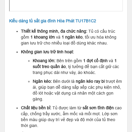
Kiểu dáng tủ sắt gia đình Hòa Phát TU17B1C2
Thiết kế thông minh, đa chức năng:
Tủ có cấu trúc
gồm
1 khoang lớn
và
1 ngăn kéo
, tối ưu hóa không
gian lưu trữ cho nhiều loại đồ dùng khác nhau.
Không gian lưu trữ linh hoạt:
Khoang lớn:
Bên trên gồm
1 đợt cố định
và
1
suốt treo quần áo
, lý tưởng để bạn cất giữ các
trang phục dài như váy, áo khoác.
Ngăn kéo:
Bên dưới là
ngăn kéo ray bi
trượt êm
ái, giúp bạn dễ dàng sắp xếp các phụ kiện nhỏ,
đồ lót hoặc vật dụng cá nhân một cách gọn
gàng.
Chất liệu bền bỉ:
Tủ được làm từ
sắt sơn tĩnh điện
cao
cấp, chống trầy xước, ẩm mốc và mối mọt. Lớp sơn
bền màu giúp duy trì vẻ đẹp và độ mới của tủ theo
thời gian.