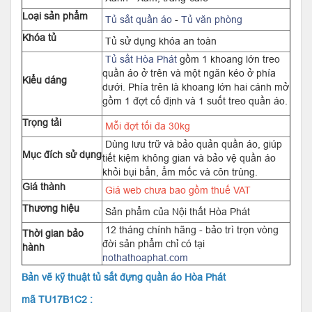
Loại sản phẩm
Tủ sắt quần áo
-
Tủ văn phòng
Khóa tủ
Tủ sử dụng khóa an toàn
Tủ sắt Hòa Phát
gồm 1 khoang lớn treo
quần áo ở trên và một ngăn kéo ở phía
Kiểu dáng
dưới. Phía trên là khoang lớn hai cánh mở
gồm 1 đợt cố định và 1 suốt treo quần áo.
Trọng tải
Mỗi đợt tối đa 30kg
Dùng lưu trữ và bảo quản quần áo, giúp
Mục đích sử dụng
tiết kiệm không gian và bảo vệ quần áo
khỏi bụi bẩn, ẩm mốc và côn trùng.
Giá thành
Giá web chưa bao gồm thuế VAT
Thương hiệu
Sản phẩm của Nội thất Hòa Phát
12 tháng chính hãng - bảo trì trọn vòng
Thời gian bảo
đời sản phẩm chỉ có tại
hành
nothathoaphat.com
Bản vẽ kỹ thuật tủ sắt đựng quần áo Hòa Phát
mã TU17B1C2 :