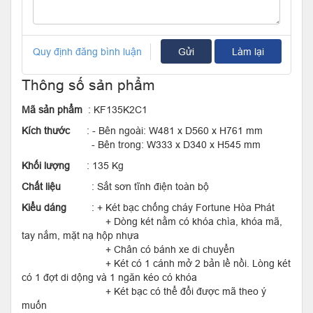
Quy định đăng bình luận
Gửi
Làm lại
Thông số sản phẩm
Mã sản phẩm
: KF135K2C1
Kích thước
: - Bên ngoài: W481 x D560 x H761 mm
- Bên trong: W333 x D340 x H545 mm
Khối lượng
: 135 Kg
Chất liệu
: Sắt sơn tĩnh điện toàn bộ
Kiểu dáng
: + Két bạc chống cháy Fortune Hòa Phát
+ Dòng két nằm có khóa chìa, khóa mã,
tay nắm, mặt nạ hộp nhựa
+ Chân có bánh xe di chuyển
+ Két có 1 cánh mở 2 bản lề nồi. Lòng két
có 1 đợt di dộng và 1 ngăn kéo có khóa
+ Két bạc có thể đổi được mã theo ý
muốn