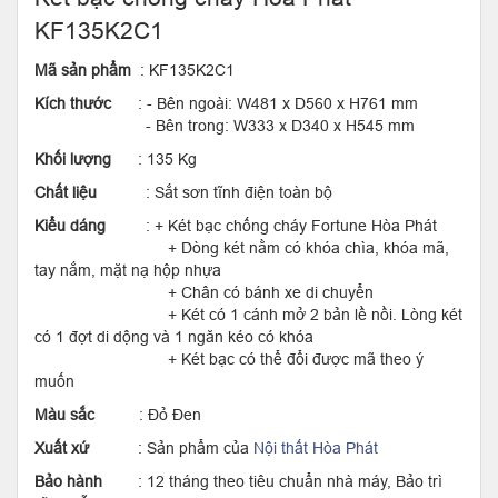
KF135K2C1
Mã sản phẩm
: KF135K2C1
Kích thước
: - Bên ngoài: W481 x D560 x H761 mm
- Bên trong: W333 x D340 x H545 mm
Khối lượng
: 135 Kg
Chất liệu
: Sắt sơn tĩnh điện toàn bộ
Kiểu dáng
: + Két bạc chống cháy Fortune Hòa Phát
+ Dòng két nằm có khóa chìa, khóa mã,
tay nắm, mặt nạ hộp nhựa
+ Chân có bánh xe di chuyển
+ Két có 1 cánh mở 2 bản lề nồi. Lòng két
có 1 đợt di dộng và 1 ngăn kéo có khóa
+ Két bạc có thể đổi được mã theo ý
muốn
Màu sắc
: Đỏ Đen
Xuất xứ
: Sản phẩm của
Nội thất Hòa Phát
Bảo hành
: 12 tháng theo tiêu chuẩn nhà máy, Bảo trì