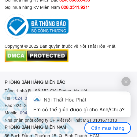
Gọi mua hàng KV Miền Bắc
024. 3665.8498
Gọi mua hàng KV Miền Nam
028.3511.9211
Copyright © 2022 Bản quyền thuộc về Nội Thất Hòa Phát.
PHÒNG BÁN HÀNG MIỀN BẮC
Tầng 1 nhà B - Số 352 Giải Phóng, Hà Nội
Tel :
024. 3665 8498
-
024. 3665 8966
-
024. 3665 8993
Nội Thất Hòa Phát
Fax :024. 3664.9379
Em có thể giúp được gì cho Anh/Chị ạ? 
Mobile:
0948.511.555
-
0973.375.668
-
0942.155.688
Nhà phân phối công ty CP Việt Nội Thất MST:0101671313
PHÒNG BÁN HÀNG MIỀN NAM
Cần mua hàng
55 Bạch Đằng, Phường 15, Q. Bình Thạnh, HCM