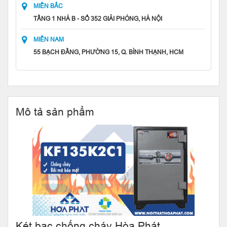
MIỀN BẮC
TẦNG 1 NHÀ B - SỐ 352 GIẢI PHÓNG, HÀ NỘI
MIỀN NAM
55 BẠCH ĐẰNG, PHƯỜNG 15, Q. BÌNH THẠNH, HCM
Mô tả sản phẩm
Két bạc chống cháy Hòa Phát