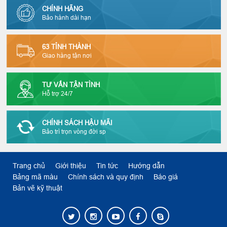
CHÍNH HÃNG
Bảo hành dài hạn
63 TỈNH THÀNH
Giao hàng tận nơi
TƯ VẤN TẬN TÌNH
Hỗ trợ 24/7
CHÍNH SÁCH HẬU MÃI
Bảo trì trọn vòng đời sp
Trang chủ
Giới thiệu
Tin tức
Hướng dẫn
Bảng mã màu
Chính sách và quy định
Báo giá
Bản vẽ kỹ thuật