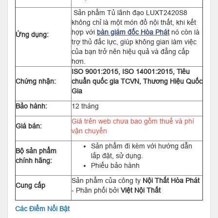
Sản phẩm Tủ lãnh đạo LUXT2420S8
không chỉ là một món đồ nội thất, khi kết
hợp với
bàn giám đốc Hòa Phát
nó còn là
Ứng dụng:
trợ thủ đắc lực, giúp không gian làm việc
của bạn trở nên hiệu quả và đẳng cấp
hơn.
ISO 9001:2015, ISO 14001:2015, Tiêu
Chứng nhận:
chuẩn quốc gia TCVN, Thương Hiệu Quốc
Gia
Bảo hành:
12 tháng
Giá trên web chưa bao gồm thuế và phí
Giá bán:
vận chuyển
Sản phẩm đi kèm với hướng dẫn
Bộ sản phẩm
lắp đặt, sử dụng.
chính hãng:
Phiếu bảo hành
Sản phẩm của công ty
Nội Thất Hòa Phát
Cung cấp
- Phân phối bởi
Việt Nội Thất
Các Điểm Nổi Bật