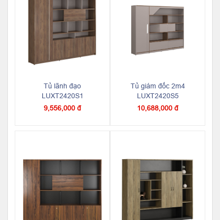
Tủ lãnh đạo
Tủ giám đốc 2m4
LUXT2420S1
LUXT2420S5
9,556,000 đ
10,688,000 đ