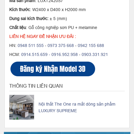
Mã sản phẩm
: LUXT2420S7
Kích thước
: W2400 x D400 x H2000 mm
Dung sai kích thước:
± 5 (mm)
Chất liệu
: Gỗ công nghiệp sơn PU + melamine
LIÊN HỆ NGAY ĐỂ NHẬN ƯU ĐÃI :
HN:
0948 511 555
-
0973 375 668
-
0942 155 688
HCM:
0914.515.659 -
0916.952.958
-
0903.331.921
THÔNG TIN LIÊN QUAN
Nội thất The One ra mắt dòng sản phẩm
LUXURY SUPREME