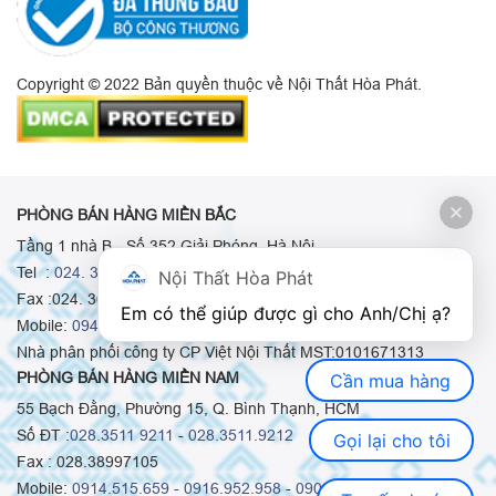
Copyright © 2022 Bản quyền thuộc về Nội Thất Hòa Phát.
PHÒNG BÁN HÀNG MIỀN BẮC
Tầng 1 nhà B - Số 352 Giải Phóng, Hà Nội
Tel :
024. 3665 8498
-
024. 3665 8966
-
024. 3665 8993
Nội Thất Hòa Phát
Fax :024. 3664.9379
Em có thể giúp được gì cho Anh/Chị ạ? 
Mobile:
0948.511.555
-
0973.375.668
-
0942.155.688
Nhà phân phối công ty CP Việt Nội Thất MST:0101671313
PHÒNG BÁN HÀNG MIỀN NAM
Cần mua hàng
55 Bạch Đằng, Phường 15, Q. Bình Thạnh, HCM
Số ĐT :
028.3511 9211
-
028.3511.9212
Gọi lại cho tôi
Fax : 028.38997105
Mobile:
0914.515.659 -
0916.952.958
-
0903.331.921