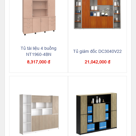
Tủ tài liệu 4 buồng
Tủ giám đốc DC3040V22
NT1960-4BN
8,317,000 đ
21,042,000 đ