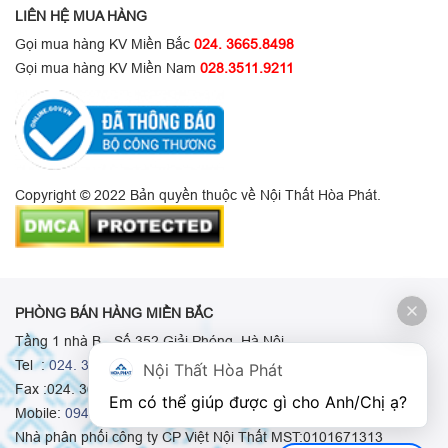
LIÊN HỆ MUA HÀNG
Gọi mua hàng KV Miền Bắc
024. 3665.8498
Gọi mua hàng KV Miền Nam
028.3511.9211
Copyright © 2022 Bản quyền thuộc về Nội Thất Hòa Phát.
PHÒNG BÁN HÀNG MIỀN BẮC
Tầng 1 nhà B - Số 352 Giải Phóng, Hà Nội
Tel :
024. 3665 8498
-
024. 3665 8966
-
024. 3665 8993
Nội Thất Hòa Phát
Fax :024. 3664.9379
Em có thể giúp được gì cho Anh/Chị ạ? 
Mobile:
0948.511.555
-
0973.375.668
-
0942.155.688
Nhà phân phối công ty CP Việt Nội Thất MST:0101671313