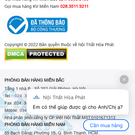
Gọi mua hàng KV Miền Nam
028.3511.9211
Copyright © 2022 Bản quyền thuộc về Nội Thất Hòa Phát.
PHÒNG BÁN HÀNG MIỀN BẮC
Tầng 1 nhà B - Số 352 Giải Phóng, Hà Nội
Tel :
024. 3665 8498
-
024. 3665 8966
-
024. 3665 8993
Nội Thất Hòa Phát
Fax :024. 3664.9379
Em có thể giúp được gì cho Anh/Chị ạ? 
Mobile:
0948.511.555
-
0973.375.668
-
0942.155.688
Nhà phân phối công ty CP Việt Nội Thất MST:0101671313
PHÒNG BÁN HÀNG MIỀN NAM
Cần mua hàng
55 Bạch Đằng, Phường 15, Q. Bình Thạnh, HCM