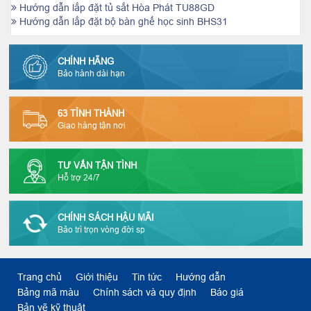
Hướng dẫn lắp đặt tủ sắt Hòa Phát TU88GD
Hướng dẫn lắp đặt bộ bàn ghế học sinh BHS31
CHÍNH HÃNG
Bảo hành dài hạn
63 TỈNH THÀNH
Giao hàng tận nơi
TƯ VẤN TẬN TÌNH
Hỗ trợ 24/7
CHÍNH SÁCH HẬU MÃI
Bảo trì trọn vòng đời sp
Trang chủ
Giới thiệu
Tin tức
Hướng dẫn
Bảng mã màu
Chính sách và quy định
Báo giá
Bản vẽ kỹ thuật