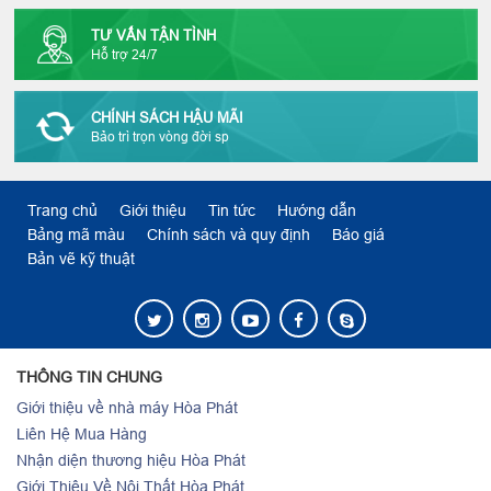
TƯ VẤN TẬN TÌNH
Hỗ trợ 24/7
CHÍNH SÁCH HẬU MÃI
Bảo trì trọn vòng đời sp
Trang chủ
Giới thiệu
Tin tức
Hướng dẫn
Bảng mã màu
Chính sách và quy định
Báo giá
Bản vẽ kỹ thuật
THÔNG TIN CHUNG
Giới thiệu về nhà máy Hòa Phát
Liên Hệ Mua Hàng
Nhận diện thương hiệu Hòa Phát
Giới Thiệu Về Nội Thất Hòa Phát