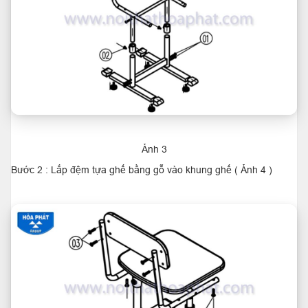
Ảnh 3
Bước 2 : Lắp đệm tựa ghế bằng gỗ vào khung ghế ( Ảnh 4 )