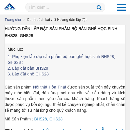
Trang chủ
Danh sách bài viết Hướng dẫn lắp đặt
HƯỚNG DẪN LẮP ĐẶT SẢN PHẨM BỘ BÀN GHẾ HỌC SINH
BHS28, GHS28
Mục lục:
1.
Phụ kiện lắp ráp sản phẩm bộ bàn ghế học sinh BHS28,
GHS28 :
2.
Lắp đặt bàn BHS28
3.
Lắp đặt ghế GHS28
Các sản phẩm
Nội thất Hòa Phát
được sản xuất trên dây chuyền
máy móc hiện đại, đáp ứng mọi nhu cầu về kiểu dáng và kích
thước sản phẩm theo yêu cầu của khách hàng. Khách hàng sẽ
được phục vụ bởi đội ngũ thiết kế chuyên nghiệp nhất, chắn chắn
sẽ mang tới sự hài lòng cho quý khách hàng.
Mã Sản Phẩm :
BHS28, GHS28