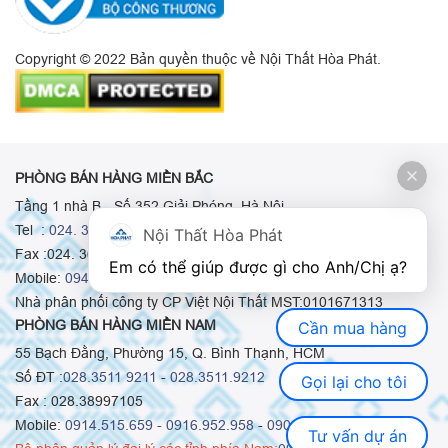
Copyright © 2022 Bản quyền thuộc về Nội Thất Hòa Phát.
PHÒNG BÁN HÀNG MIỀN BẮC
Tầng 1 nhà B - Số 352 Giải Phóng, Hà Nội
Tel :
024. 3665 8498
-
024. 3665 8966
-
024. 3665 8993
Nội Thất Hòa Phát
Fax :024. 3664.9379
Em có thể giúp được gì cho Anh/Chị ạ? 
Mobile:
0948.511.555
-
0973.375.668
-
0942.155.688
Nhà phân phối công ty CP Việt Nội Thất MST:0101671313
PHÒNG BÁN HÀNG MIỀN NAM
Cần mua hàng
55 Bạch Đằng, Phường 15, Q. Bình Thạnh, HCM
Số ĐT :
028.3511 9211
-
028.3511.9212
Gọi lại cho tôi
Fax : 028.38997105
Mobile:
0914.515.659 -
0916.952.958
-
0903.331.921
Tư vấn dự án