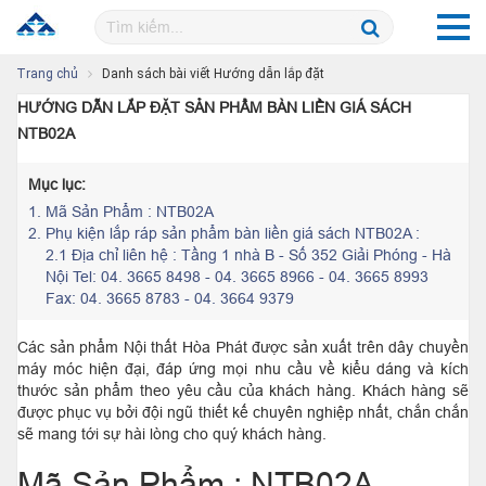
Trang chủ
Danh sách bài viết Hướng dẫn lắp đặt
HƯỚNG DẪN LẮP ĐẶT SẢN PHẨM BÀN LIỀN GIÁ SÁCH
NTB02A
Mục lục:
1.
Mã Sản Phẩm : NTB02A
2.
Phụ kiện lắp ráp sản phẩm bàn liền giá sách NTB02A :
2.1 Địa chỉ liên hệ : Tầng 1 nhà B - Số 352 Giải Phóng - Hà
Nội Tel: 04. 3665 8498 - 04. 3665 8966 - 04. 3665 8993
Fax: 04. 3665 8783 - 04. 3664 9379
Các sản phẩm Nội thất Hòa Phát được sản xuất trên dây chuyền
máy móc hiện đại, đáp ứng mọi nhu cầu về kiểu dáng và kích
thước sản phẩm theo yêu cầu của khách hàng. Khách hàng sẽ
được phục vụ bởi đội ngũ thiết kế chuyên nghiệp nhất, chắn chắn
sẽ mang tới sự hài lòng cho quý khách hàng.
Mã Sản Phẩm : NTB02A