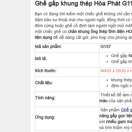
Ghế gấp khung thép Hòa Phát G1
Bạn có đang tìm kiếm một chiếc ghế không chỉ cần
đảm bảo sự thoải mái cho người ngồi, đồng thời có
đệm cứng hoặc ghế cố định làm người ngồi mỏi mệt
một chiếc ghế có
chân khung ống thép tĩnh điện 
tiện dụng
để dễ dàng cất giữ, phù hợp cho phòng ă
Mã sản phẩm:
G137
Ghế gấp
N
Mô tả:
Ghế gấp kh
Kích thước:
W455 x D520 x
khung thép
Chất liệu:
đệm ngồi v
Thiết kế để làm 
Tính năng:
màu
của sản phẩ
Sản phẩm
Ghế g
năng gấp gọn tiệ
Ứng dụng:
với
nhiều gam m
và tính thẩm mỹ 