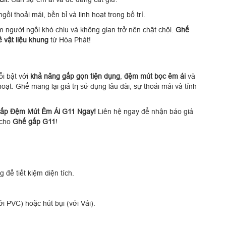
ồi thoải mái, bền bỉ và linh hoạt trong bố trí.
người ngồi khó chịu và không gian trở nên chật chội.
Ghế
ề vật liệu khung
từ Hòa Phát!
i bật với
khả năng gấp gọn tiện dụng
,
đệm mút bọc êm ái
và
hoạt. Ghế mang lại giá trị sử dụng lâu dài, sự thoải mái và tính
Gấp Đệm Mút Êm Ái G11 Ngay!
Liên hệ ngay để nhận báo giá
cho
Ghế gấp G11
!
để tiết kiệm diện tích.
 PVC) hoặc hút bụi (với Vải).