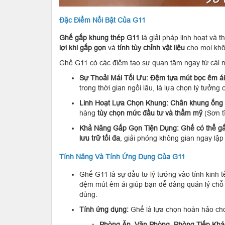
Đặc Điểm Nổi Bật Của G11
Ghế gấp khung thép G11
là giải pháp linh hoạt và t
lợi khi gấp gọn
và
tính tùy chỉnh vật liệu
cho mọi khô
Ghế G11 có các điểm tạo sự quan tâm ngay từ cái n
Sự Thoải Mái Tối Ưu:
Đệm tựa mút bọc êm ái
trong thời gian ngồi lâu, là lựa chọn lý tưởn
Linh Hoạt Lựa Chọn Khung:
Chân khung ống 
hàng
tùy chọn mức đầu tư và thẩm mỹ
(Sơn tĩ
Khả Năng Gấp Gọn Tiện Dụng:
Ghế có thể gấ
lưu trữ tối đa
, giải phóng không gian ngay lập 
Tính Năng Và Tính Ứng Dụng Của G11
Ghế G11 là sự đầu tư lý tưởng vào tính kinh 
đệm mút êm ái giúp bạn dễ dàng quản lý chỗ 
dùng.
Tính ứng dụng:
Ghế là lựa chọn hoàn hảo cho
Phòng Ăn, Văn Phòng, Phòng Tiếp Khá