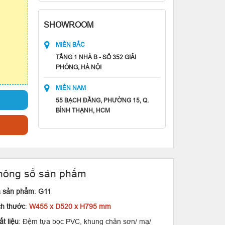
SHOWROOM
MIỀN BẮC
TẦNG 1 NHÀ B - SỐ 352 GIẢI
PHÓNG, HÀ NỘI
MIỀN NAM
55 BẠCH ĐẰNG, PHƯỜNG 15, Q.
BÌNH THẠNH, HCM
hông số sản phẩm
 sản phẩm
:
G11
ch thước
:
W455 x D520 x H795 mm
t liệu
: Đệm tựa bọc PVC, khung chân sơn/ mạ/