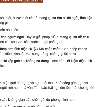
hoải mái, được thiết kế để mang lại
sự êm ái khi ngồi, tính tiện
ng gian.
hìn đầu tiên:
 cho người ngồi
. Đây là giải pháp SỐ 1 mang lại
sự dễ chịu
g cho các khu vực tiếp khách hoặc phòng ăn.
thép sơn tĩnh điện HOẶC MẠ chắc chắn
. Cho phép khách
nh điện: kinh tế; Mạ: sáng bóng, chống gỉ tốt hơn).
p lại xếp gọn khi không sử dụng
. Đảm bảo
tiết kiệm diện tích
tức.
tế, hiệu quả sử dụng và sự thoải mái. Khả năng gấp gọn và
ngồi linh hoạt mà vẫn đảm bảo trải nghiệm tốt nhất cho người
 các không gian cần chỗ ngồi dự phòng, linh hoạt:
ch:
Cần sự êm ái và dễ dàng cất giữ.