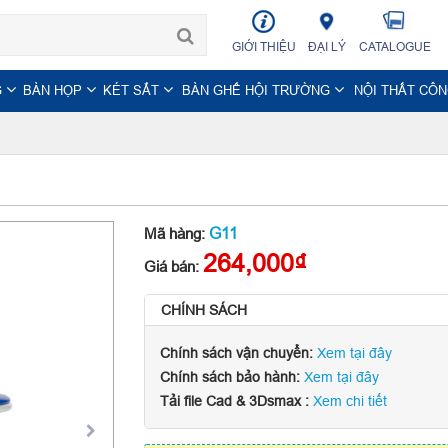
GIỚI THIỆU
ĐẠI LÝ
CATALOGUE
G
BÀN HỌP
KÉT SẮT
BÀN GHẾ HỘI TRƯỜNG
NỘI THẤT CÔ
G11
Mã hàng:
264,000₫
Giá bán:
CHÍNH SÁCH
Chính sách vận chuyển:
Xem tại đây
Chính sách bảo hành:
Xem tại đây
Tải file Cad & 3Dsmax :
Xem chi tiết