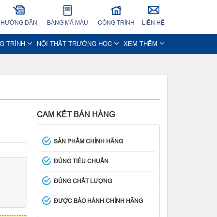
HƯỚNG DẪN
BẢNG MÃ MÀU
CÔNG TRÌNH
LIÊN HỆ
NG TRÌNH
NỘI THẤT TRƯỜNG HỌC
XEM THÊM
CAM KẾT BÁN HÀNG
SẢN PHẨM CHÍNH HÃNG
ĐÚNG TIÊU CHUẨN
ĐÚNG CHẤT LƯỢNG
ĐƯỢC BẢO HÀNH CHÍNH HÃNG