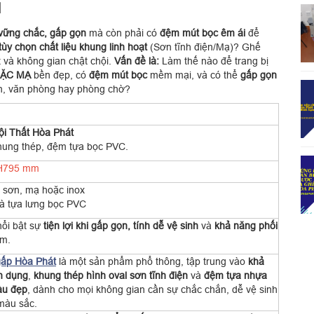
1
vững chắc, gấp gọn
mà còn phải có
đệm mút bọc êm ái
để
tùy chọn chất liệu khung linh hoạt
(Sơn tĩnh điện/Mạ)? Ghế
 và không gian chật chội.
Vấn đề là:
Làm thế nào để trang bị
HOẶC MẠ
bền đẹp, có
đệm mút bọc
mềm mại, và có thể
gấp gọn
n, văn phòng hay phòng chờ?
ội Thất Hòa Phát
ung thép, đệm tựa bọc PVC.
 H795 mm
 sơn, mạ hoặc inox
à tựa lưng bọc PVC
nổi bật sự
tiện lợi khi gấp gọn, tính dễ vệ sinh
và
khả năng phối
m.
ấp Hòa Phát
là một sản phẩm phổ thông, tập trung vào
khả
n dụng
,
khung thép hình oval sơn tĩnh điện
và
đệm tựa nhựa
àu đẹp
, dành cho mọi không gian cần sự chắc chắn, dễ vệ sinh
màu sắc.