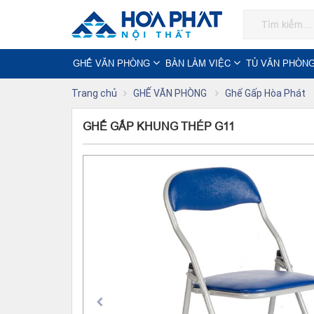
GHẾ VĂN PHÒNG
BÀN LÀM VIỆC
TỦ VĂN PHÒN
Trang chủ
GHẾ VĂN PHÒNG
Ghế Gấp Hòa Phát
GHẾ GẤP KHUNG THÉP G11