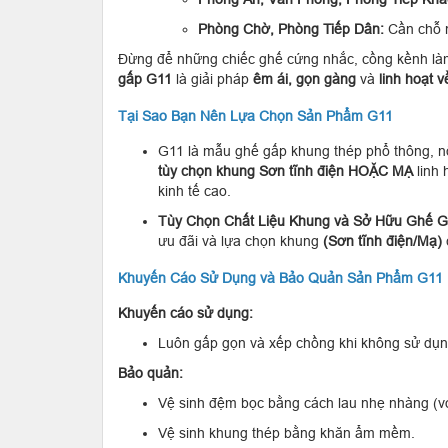
Phòng Chờ, Phòng Tiếp Dân:
Cần chỗ ng
Đừng để những chiếc ghế cứng nhắc, cồng kềnh làm 
gấp G11
là giải pháp
êm ái, gọn gàng
và
linh hoạt v
Tại Sao Bạn Nên Lựa Chọn Sản Phẩm G11
G11 là mẫu ghế gấp khung thép phổ thông, nổ
tùy chọn khung Sơn tĩnh điện HOẶC MẠ
linh 
kinh tế cao.
Tùy Chọn Chất Liệu Khung và Sở Hữu Ghế 
ưu đãi và lựa chọn khung
(Sơn tĩnh điện/Mạ)
Khuyến Cáo Sử Dụng và Bảo Quản Sản Phẩm G11
Khuyến cáo sử dụng:
Luôn gấp gọn và xếp chồng khi không sử dụng 
Bảo quản:
Vệ sinh đệm bọc bằng cách lau nhẹ nhàng (với
Vệ sinh khung thép bằng khăn ẩm mềm.