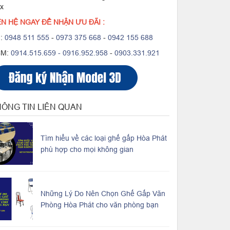
ox
ÊN HỆ NGAY ĐỂ NHẬN ƯU ĐÃI :
:
0948 511 555
-
0973 375 668
-
0942 155 688
CM:
0914.515.659 -
0916.952.958
-
0903.331.921
ÔNG TIN LIÊN QUAN
Tìm hiểu về các loại ghế gấp Hòa Phát
phù hợp cho mọi không gian
Những Lý Do Nên Chọn Ghế Gấp Văn
Phòng Hòa Phát cho văn phòng bạn