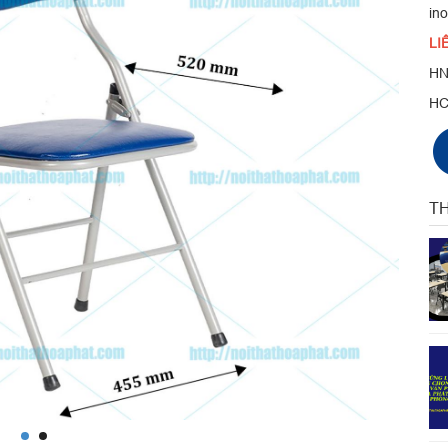
in
LI
HN
H
TH