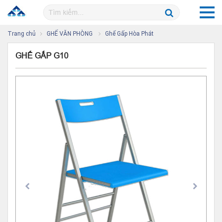
Trang chủ
GHẾ VĂN PHÒNG
Ghế Gấp Hòa Phát
GHẾ GẤP G10