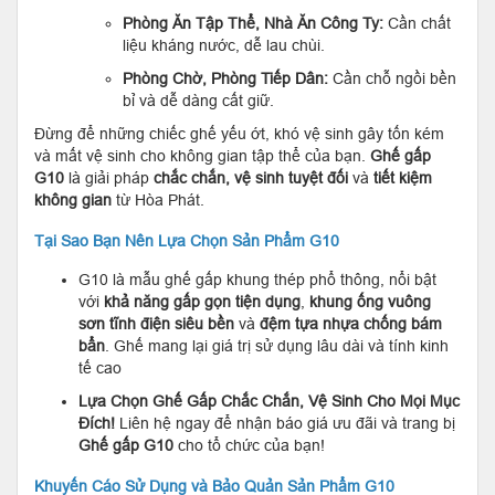
Phòng Ăn Tập Thể, Nhà Ăn Công Ty:
Cần chất
liệu kháng nước, dễ lau chùi.
Phòng Chờ, Phòng Tiếp Dân:
Cần chỗ ngồi bền
bỉ và dễ dàng cất giữ.
Đừng để những chiếc ghế yếu ớt, khó vệ sinh gây tốn kém
và mất vệ sinh cho không gian tập thể của bạn.
Ghế gấp
G10
là giải pháp
chắc chắn, vệ sinh tuyệt đối
và
tiết kiệm
không gian
từ Hòa Phát.
Tại Sao Bạn Nên Lựa Chọn Sản Phẩm G10
G10 là mẫu ghế gấp khung thép phổ thông, nổi bật
với
khả năng gấp gọn tiện dụng
,
khung ống vuông
sơn tĩnh điện siêu bền
và
đệm tựa nhựa chống bám
bẩn
. Ghế mang lại giá trị sử dụng lâu dài và tính kinh
tế cao
Lựa Chọn Ghế Gấp Chắc Chắn, Vệ Sinh Cho Mọi Mục
Đích!
Liên hệ ngay để nhận báo giá ưu đãi và trang bị
Ghế gấp G10
cho tổ chức của bạn!
Khuyến Cáo Sử Dụng và Bảo Quản Sản Phẩm G10