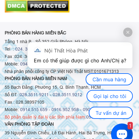
PHÒNG BÁN HÀNG MIỀN BẮC
Tầng 1 nhà B - Số 352 Giải Phóng, Hà Nội
Tel :
024. 3665 8498
-
024. 3665 8966
-
024. 3665 8993
Nội Thất Hòa Phát
Fax :024. 3664.9379
Em có thể giúp được gì cho Anh/Chị ạ? 
Mobile:
0948.511.555
-
0973.375.668
-
0942.155.688
Nhà phân phối công ty CP Việt Nội Thất MST:0101671313
PHÒNG BÁN HÀNG MIỀN NAM
Cần mua hàng
55 Bạch Đằng, Phường 15, Q. Bình Thạnh, HCM
Số ĐT :
028.3511 9211
-
028.3511.9212
Gọi lại cho tôi
Fax : 028.38997105
Mobile:
0914.515.659 -
0916.952.958
-
0903.331.921
Tư vấn dự án
Bộ phận quản lý đại lý các tỉnh phía Nam:
0903.331.921
VĂN PHÒNG TẬP ĐOÀN
1
39 Nguyễn Đình Chiểu, Lê Đại Hành, Hai Bà Trưng, HN