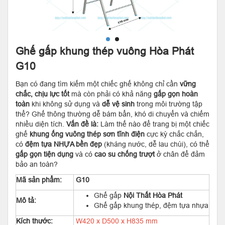
Ghế gấp khung thép vuông Hòa Phát
G10
Bạn có đang tìm kiếm một chiếc ghế không chỉ cần
vững
chắc, chịu lực tốt
mà còn phải có khả năng
gấp gọn hoàn
toàn
khi không sử dụng và
dễ vệ sinh
trong môi trường tập
thể? Ghế thông thường dễ bám bẩn, khó di chuyển và chiếm
nhiều diện tích.
Vấn đề là:
Làm thế nào để trang bị một chiếc
ghế
khung ống vuông thép sơn tĩnh điện
cực kỳ chắc chắn,
có
đệm tựa NHỰA bền đẹp
(kháng nước, dễ lau chùi), có thể
gấp gọn tiện dụng
và có
cao su chống trượt
ở chân để đảm
bảo an toàn?
Mã sản phẩm:
G10
Ghế gấp
Nội Thất Hòa Phát
Mô tả:
Ghế gấp khung thép, đệm tựa nhựa
Kích thước:
W420 x D500 x H835 mm