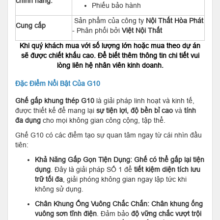
chính hãng:
Phiếu bảo hành
Sản phẩm của công ty
Nội Thất Hòa Phát
Cung cấp
- Phân phối bởi
Việt Nội Thất
Khi quý khách mua với số lượng lớn hoặc mua theo dự án
sẽ được chiết khấu cao. Để biết thêm thông tin chi tiết vui
lòng liên hệ nhân viên kinh doanh.
Đặc Điểm Nổi Bật Của G10
Ghế gấp khung thép G10
là giải pháp linh hoạt và kinh tế,
được thiết kế để mang lại
sự tiện lợi, độ bền bỉ cao
và
tính
đa dụng
cho mọi không gian công cộng, tập thể.
Ghế G10 có các điểm tạo sự quan tâm ngay từ cái nhìn đầu
tiên:
Khả Năng Gấp Gọn Tiện Dụng:
Ghế có thể gấp lại tiện
dụng
. Đây là giải pháp SỐ 1 để
tiết kiệm diện tích lưu
trữ tối đa
, giải phóng không gian ngay lập tức khi
không sử dụng.
Chân Khung Ống Vuông Chắc Chắn:
Chân khung ống
vuông sơn tĩnh điện
. Đảm bảo
độ vững chắc vượt trội