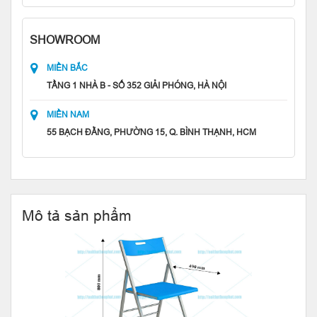
SHOWROOM
MIỀN BẮC
TẦNG 1 NHÀ B - SỐ 352 GIẢI PHÓNG, HÀ NỘI
MIỀN NAM
55 BẠCH ĐẰNG, PHƯỜNG 15, Q. BÌNH THẠNH, HCM
Mô tả sản phẩm