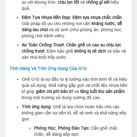
so với khung tròn,
chịu lực tốt
và
chống gỉ sét
hiệu
quả.
Đệm Tựa Nhựa Bền Đẹp:
Đệm tựa nhựa chắc chắn
.
Giải pháp tối ưu cho những nơi cần
kháng nước, dễ
dàng lau chùi
và vệ sinh (như phòng ăn, phòng học,
phòng chờ bệnh viện).
An Toàn Chống Trượt:
Chân ghế có cao su chịu lực
chống trượt
. Đảm bảo ghế
không bị xê dịch
và bảo vệ
sàn nhà khỏi trầy xước.
Tính Năng Và Tính Ứng Dụng Của G10
Ghế G10 là sự đầu tư lý tưởng vào tính kinh tế và hiệu
quả sử dụng. Khả năng gấp gọn và chất liệu nhựa bền
bỉ giúp
giảm chi phí bảo trì
và
tăng tuổi thọ sản phẩm
trong môi trường sử dụng cường độ cao.
Tính ứng dụng:
Ghế là lựa chọn hoàn hảo cho các
không gian cần sự bền bỉ, dễ vệ sinh và khả năng xếp
gọn:
Phòng Học, Phòng Đào Tạo:
Cần ghế chắc
chắn, dễ dàng xếp dọn.