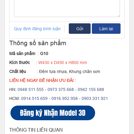
Quy định đăng bình luận
Gửi
Làm lại
Thông số sản phẩm
Mã sản phẩm
:
G10
Kích thước
:
W430 x D490 x H800 mm
Chất liệu
: Đệm tựa nhựa, Khung chân sơn
LIÊN HỆ NGAY ĐỂ NHẬN ƯU ĐÃI :
HN:
0948 511 555
-
0973 375 668
-
0942 155 688
HCM:
0914.515.659 -
0916.952.958
-
0903.331.921
THÔNG TIN LIÊN QUAN