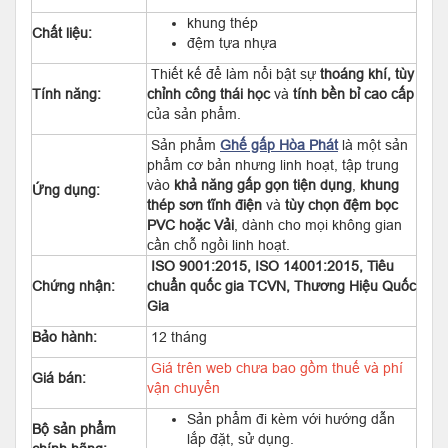
khung thép
Chất liệu:
đệm tựa nhựa
Thiết kế để làm nổi bật sự
thoáng khí, tùy
Tính năng:
chỉnh công thái học
và
tính bền bỉ cao cấp
của sản phẩm.
Sản phẩm
Ghế gấp Hòa Phát
là một sản
phẩm cơ bản nhưng linh hoạt, tập trung
vào
khả năng gấp gọn tiện dụng
,
khung
Ứng dụng:
thép sơn tĩnh điện
và
tùy chọn đệm bọc
PVC hoặc Vải
, dành cho mọi không gian
cần chỗ ngồi linh hoạt.
ISO 9001:2015, ISO 14001:2015, Tiêu
Chứng nhận:
chuẩn quốc gia TCVN, Thương Hiệu Quốc
Gia
Bảo hành:
12 tháng
Giá trên web chưa bao gồm thuế và phí
Giá bán:
vận chuyển
Sản phẩm đi kèm với hướng dẫn
Bộ sản phẩm
lắp đặt, sử dụng.