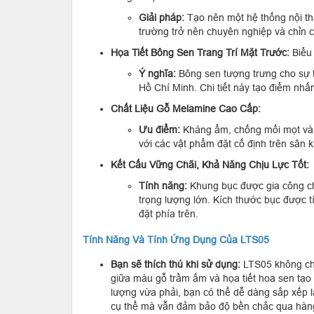
Giải pháp:
Tạo nên một hệ thống nội thấ
trường trở nên chuyên nghiệp và chỉn 
Họa Tiết Bông Sen Trang Trí Mặt Trước:
Biểu 
Ý nghĩa:
Bông sen tượng trưng cho sự th
Hồ Chí Minh. Chi tiết này tạo điểm nh
Chất Liệu Gỗ Melamine Cao Cấp:
Ưu điểm:
Kháng ẩm, chống mối mọt và k
với các vật phẩm đặt cố định trên sân 
Kết Cấu Vững Chãi, Khả Năng Chịu Lực Tốt:
Tính năng:
Khung bục được gia công ch
trọng lượng lớn. Kích thước bục được t
đặt phía trên.
Tính Năng Và Tính Ứng Dụng Của LTS05
Bạn sẽ thích thú khi sử dụng:
LTS05 không chỉ 
giữa màu gỗ trầm ấm và họa tiết hoa sen tạo n
lượng vừa phải, bạn có thể dễ dàng sắp xếp lạ
cụ thể mà vẫn đảm bảo độ bền chắc qua hàn