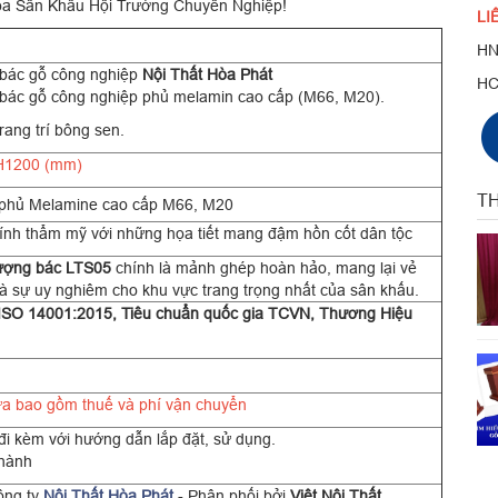
a Sân Khấu Hội Trường Chuyên Nghiệp!
LI
HN
 bác gỗ công nghiệp
Nội Thất Hòa Phát
H
bác gỗ công nghiệp phủ melamin cao cấp (M66, M20).
rang trí bông sen.
H1200 (mm)
TH
phủ Melamine cao cấp M66, M20
tính thẩm mỹ với những họa tiết mang đậm hồn cốt dân tộc
ượng bác LTS05
chính là mảnh ghép hoàn hảo, mang lại vẻ
 sự uy nghiêm cho khu vực trang trọng nhất của sân khấu.
ISO 14001:2015, Tiêu chuẩn quốc gia TCVN, Thương Hiệu
a bao gồm thuế và phí vận chuyển
i kèm với hướng dẫn lắp đặt, sử dụng.
 hành
ông ty
Nội Thất Hòa Phát
- Phân phối bởi
Việt Nội Thất