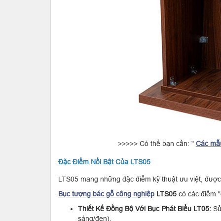
>>>>> Có thể bạn cần: "
Các mẫu
Đặc Điểm Nổi Bật Của LTS05
LTS05 mang những đặc điểm kỹ thuật ưu việt, được H
Bục tượng bác gỗ công nghiệp
LTS05
có các điểm "
Thiết Kế Đồng Bộ Với Bục Phát Biểu LT05:
Sử
sáng/đen).