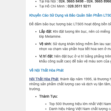
Tại Hà Nội
: 024. 3665 8498 - 024. 3665 896
Tại Hồ Chí Minh
: 028.3511 9211
Khuyến Cáo Sử Dụng và Bảo Quản Sản Phẩm LTS
Để đảm bảo bục tượng bác LTS05 hoạt động bền bỉ 
Lắp đặt:
Khi đặt tượng lên bục, nên có miếng
lớp Melamine.
Vệ sinh:
Sử dụng khăn bông mềm ẩm lau sạch 
nhọn va chạm vào phần họa tiết hoa sen ở mặ
Vị trí đặt:
Nên đặt bục ở vị trí bằng phẳng trê
khấu công suất cao) để bảo vệ màu sơn của 
Về Nội Thất Hòa Phát
Nội Thất Hòa Phát
, thành lập năm 1995, là thương 
những sản phẩm chất lượng cao và dịch vụ tận tâm, 
trường.
Thành Tựu:
Top 500 thương hiệu lớn nhất Việt Nam
Danh hiệu Hàng Việt Nam chất lượng c