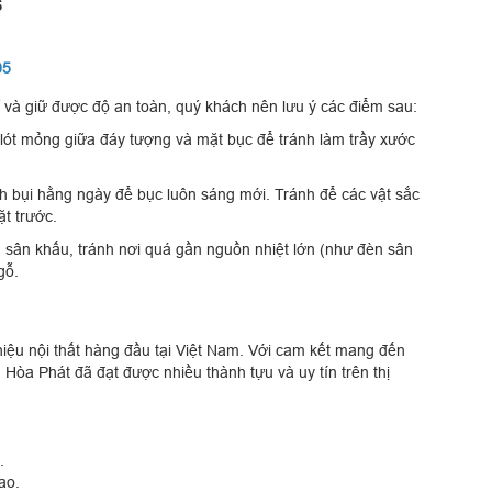
6
05
và giữ được độ an toàn, quý khách nên lưu ý các điểm sau:
 lót mỏng giữa đáy tượng và mặt bục để tránh làm trầy xước
bụi hằng ngày để bục luôn sáng mới. Tránh để các vật sắc
t trước.
n sân khấu, tránh nơi quá gần nguồn nhiệt lớn (như đèn sân
gỗ.
hiệu nội thất hàng đầu tại Việt Nam. Với cam kết mang đến
Hòa Phát đã đạt được nhiều thành tựu và uy tín trên thị
.
ao.