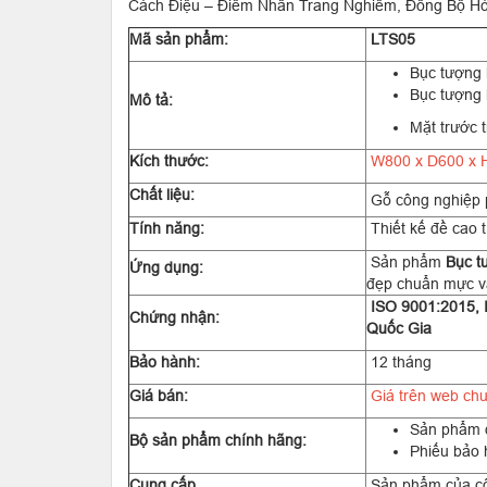
Cách Điệu – Điểm Nhấn Trang Nghiêm, Đồng Bộ Hó
Mã sản phẩm:
LTS05
Bục tượng
Bục tượng 
Mô tả:
Mặt trước t
Kích thước:
W800 x D600 x 
Chất liệu:
Gỗ công nghiệp 
Tính năng:
Thiết kế đề cao 
Sản phẩm
Bục t
Ứng dụng:
đẹp chuẩn mực và
ISO 9001:2015, 
Chứng nhận:
Quốc Gia
Bảo hành:
12 tháng
Giá bán:
Giá trên web chư
Sản phẩm đ
Bộ sản phẩm chính hãng:
Phiếu bảo
Cung cấp
Sản phẩm của c