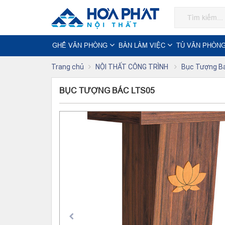
GHẾ VĂN PHÒNG
BÀN LÀM VIỆC
TỦ VĂN PHÒN
Trang chủ
NỘI THẤT CÔNG TRÌNH
Bục Tượng B
BỤC TƯỢNG BÁC LTS05