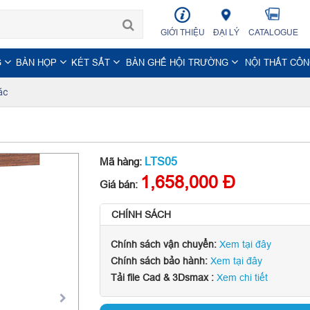
GIỚI THIỆU
ĐẠI LÝ
CATALOGUE
G
BÀN HỌP
KÉT SẮT
BÀN GHẾ HỘI TRƯỜNG
NỘI THẤT CÔ
ác
LTS05
Mã hàng:
1,658,000 Đ
Giá bán:
CHÍNH SÁCH
Chính sách vận chuyển:
Xem tại đây
Chính sách bảo hành:
Xem tại đây
Tải file Cad & 3Dsmax :
Xem chi tiết