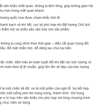
t sân khấu nhất quán, không bị lệch tông, giúp không gian hội
chu hơn trong mắt quan khách.
tượng quốc hoa được chạm khắc tinh tế.
anh bạch và khí tiết, cực kỳ phù hợp khi đặt tượng Chủ tịch
ấn thẩm mỹ và chiều sâu văn hóa cho sản phẩm.
hông bị cong vênh theo thời gian – điều rất quan trọng đối
khấu. Bề mặt nhẵn mịn, dễ dàng lau chùi bụi bẩn.
ắc chắn, đảm bảo an toàn tuyệt đối khi đặt các bức tượng có
ính toán theo tỷ lệ chuẩn, giúp tôn lên vẻ đẹp của bức tượng
là một chiếc kệ đỡ, nó là một phần của nghi lễ. Sự kết hợp
ên một luồng sinh khí trang trọng, thành kính. Với trọng
i vị trí bục trên sân khấu cho phù hợp với từng chương trình
g chục năm sử dụng.