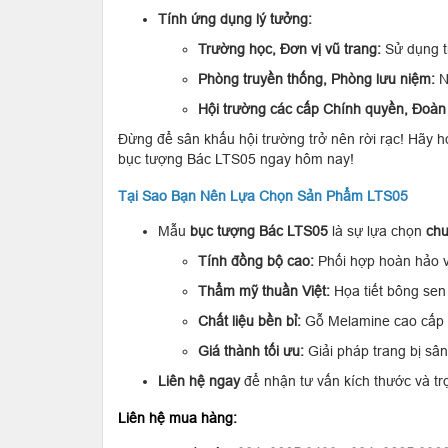
Tính ứng dụng lý tưởng:
Trường học, Đơn vị vũ trang:
Sử dụng tr
Phòng truyền thống, Phòng lưu niệm:
N
Hội trường các cấp Chính quyền, Đoàn 
Đừng để sân khấu hội trường trở nên rời rạc! Hãy h
bục tượng Bác LTS05 ngay hôm nay!
Tại Sao Bạn Nên Lựa Chọn Sản Phẩm LTS05
Mẫu
bục tượng Bác LTS05
là sự lựa chọn
ch
Tính đồng bộ cao:
Phối hợp hoàn hảo v
Thẩm mỹ thuần Việt:
Họa tiết bông sen 
Chất liệu bền bỉ:
Gỗ Melamine cao cấp 
Giá thành tối ưu:
Giải pháp trang bị sân
Liên hệ ngay
để nhận tư vấn kích thước và t
Liên hệ mua hàng: