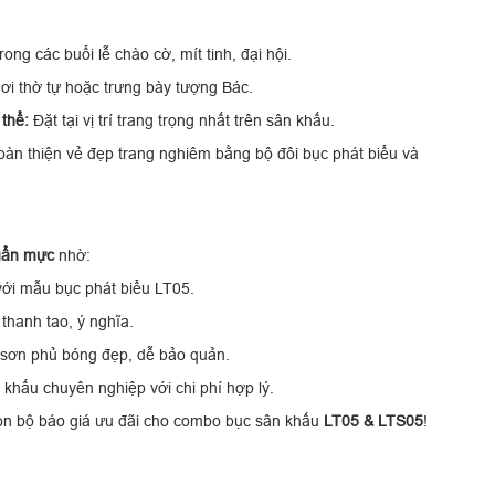
ong các buổi lễ chào cờ, mít tinh, đại hội.
ơi thờ tự hoặc trưng bày tượng Bác.
thể:
Đặt tại vị trí trang trọng nhất trên sân khấu.
oàn thiện vẻ đẹp trang nghiêm bằng bộ đôi bục phát biểu và
uẩn mực
nhờ:
ới mẫu bục phát biểu LT05.
thanh tao, ý nghĩa.
sơn phủ bóng đẹp, dễ bảo quản.
 khấu chuyên nghiệp với chi phí hợp lý.
rọn bộ báo giá ưu đãi cho combo bục sân khấu
LT05 & LTS05
!