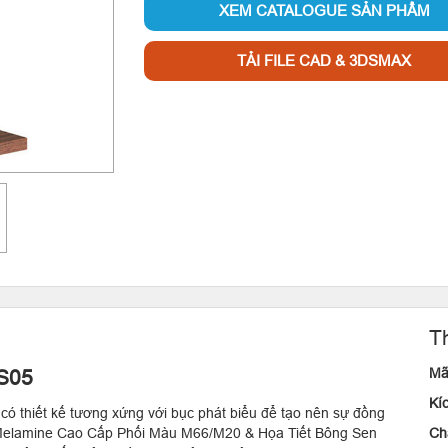
XEM CATALOGUE SẢN PHẨM
TẢI FILE CAD & 3DSMAX
T
Mã
TS05
Kí
có thiết kế tương xứng với bục phát biểu để tạo nên sự đồng
Melamine Cao Cấp Phối Màu M66/M20 & Họa Tiết Bông Sen
Chấ