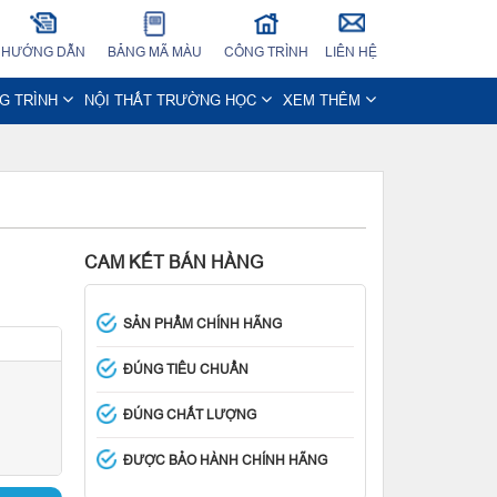
HƯỚNG DẪN
BẢNG MÃ MÀU
CÔNG TRÌNH
LIÊN HỆ
NG TRÌNH
NỘI THẤT TRƯỜNG HỌC
XEM THÊM
CAM KẾT BÁN HÀNG
SẢN PHẨM CHÍNH HÃNG
ĐÚNG TIÊU CHUẨN
ĐÚNG CHẤT LƯỢNG
ĐƯỢC BẢO HÀNH CHÍNH HÃNG