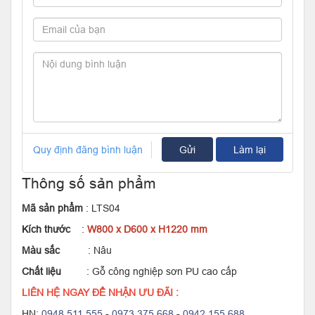
Quy định đăng bình luận
Gửi
Làm lại
Thông số sản phẩm
Mã sản phẩm
: LTS04
Kích thước
:
W800 x D600 x H1220 mm
Màu sắc
: Nâu
Chất liệu
: Gỗ công nghiệp sơn PU cao cấp
LIÊN HỆ NGAY ĐỂ NHẬN ƯU ĐÃI :
HN:
0948 511 555
-
0973 375 668
-
0942 155 688