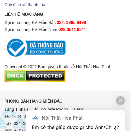
Quy định về thanh toán
LIÊN HỆ MUA HÀNG
Gọi mua hàng KV Miền Bắc
024. 3665.8498
Gọi mua hàng KV Miền Nam
028.3511.9211
Copyright © 2022 Bản quyền thuộc về Nội Thất Hòa Phát.
PHÒNG BÁN HÀNG MIỀN BẮC
Tầng 1 nhà B - Số 352 Giải Phóng, Hà Nội
Tel :
024. 3665 8498
-
024. 3665 8966
-
024. 3665 8993
Nội Thất Hòa Phát
Fax :024. 3664.9379
Em có thể giúp được gì cho Anh/Chị ạ? 
Mobile:
0948.511.555
-
0973.375.668
-
0942.155.688