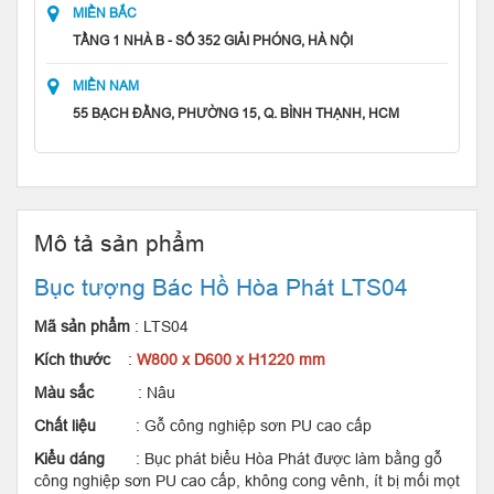
MIỀN BẮC
TẦNG 1 NHÀ B - SỐ 352 GIẢI PHÓNG, HÀ NỘI
MIỀN NAM
55 BẠCH ĐẰNG, PHƯỜNG 15, Q. BÌNH THẠNH, HCM
Mô tả sản phẩm
Bục tượng Bác Hồ Hòa Phát LTS04
Mã sản phẩm
: LTS04
Kích thước
:
W800 x D600 x H1220 mm
Màu sắc
: Nâu
Chất liệu
: Gỗ công nghiệp sơn PU cao cấp
Kiểu dáng
: Bục phát biểu Hòa Phát được làm bằng gỗ
công nghiệp sơn PU cao cấp, không cong vênh, ít bị mối mọt