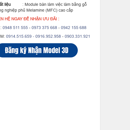
hất liệu
: Module bàn làm việc làm bằng gỗ
ng nghiệp phủ Melamine (MFC) cao cấp
ÊN HỆ NGAY ĐỂ NHẬN ƯU ĐÃI :
:
0948 511 555
-
0973 375 668
-
0942 155 688
CM:
0914.515.659 -
0916.952.958
-
0903.331.921