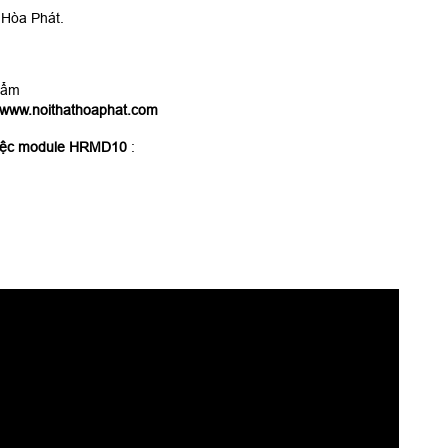
 Hòa Phát.
hẩm
www.noithathoaphat.com
việc module HRMD10
: