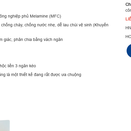
C
cô
ông nghiệp phủ Melamine (MFC)
LI
 chống cháy, chống nước nhẹ, dễ lau chùi vệ sinh (Khuyến
HN
H
m giác, phân chia bằng vách ngăn
hộc liền 3 ngăn kéo
ng là một thiết kế đang rất được ưa chuộng