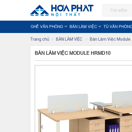
GHẾ VĂN PHÒNG
BÀN LÀM VIỆC
TỦ VĂN PHÒN
Trang chủ
BÀN LÀM VIỆC
Bàn Làm Việc Module
BÀN LÀM VIỆC MODULE HRMD10