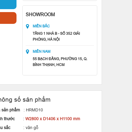
SHOWROOM
MIỀN BẮC
TẦNG 1 NHÀ B - SỐ 352 GIẢI
PHÓNG, HÀ NỘI
MIỀN NAM
55 BẠCH ĐẰNG, PHƯỜNG 15, Q.
BÌNH THẠNH, HCM
hông số sản phẩm
 sản phẩm
: HRMD10
ích thước
:
W2800 x D1406 x H1100 mm
àu sắc
: vân gỗ