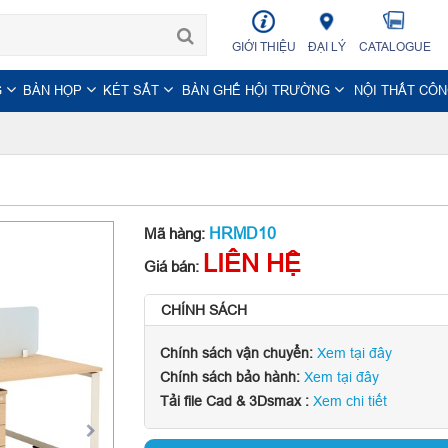
GIỚI THIỆU
ĐẠI LÝ
CATALOGUE
G
BÀN HỌP
KÉT SẮT
BÀN GHẾ HỘI TRƯỜNG
NỘI THẤT CÔ
HRMD10
Mã hàng:
LIÊN HỆ
Giá bán:
CHÍNH SÁCH
Chính sách vận chuyển:
Xem tại đây
Chính sách bảo hành:
Xem tại đây
Tải file Cad & 3Dsmax :
Xem chi tiết