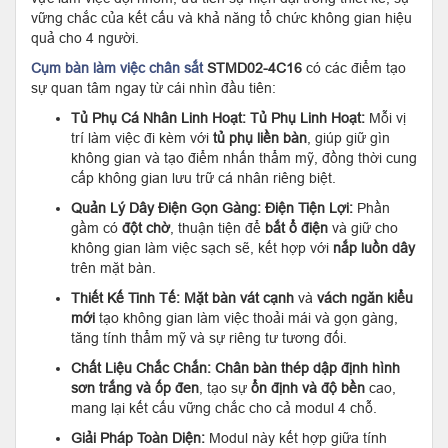
vững chắc của kết cấu và khả năng tổ chức không gian hiệu
quả cho 4 người.
Cụm bàn làm việc chân sắt
STMD02-4C16
có các điểm tạo
sự quan tâm ngay từ cái nhìn đầu tiên:
Tủ Phụ Cá Nhân Linh Hoạt:
Tủ Phụ Linh Hoạt:
Mỗi vị
trí làm việc đi kèm với
tủ phụ liền bàn
, giúp giữ gìn
không gian và tạo điểm nhấn thẩm mỹ, đồng thời cung
cấp không gian lưu trữ cá nhân riêng biệt.
Quản Lý Dây Điện Gọn Gàng:
Điện Tiện Lợi:
Phần
gầm có
đột chờ
, thuận tiện để
bắt ổ điện
và giữ cho
không gian làm việc sạch sẽ, kết hợp với
nắp luồn dây
trên mặt bàn.
Thiết Kế Tinh Tế:
Mặt bàn vát cạnh
và
vách ngăn kiểu
mới
tạo không gian làm việc thoải mái và gọn gàng,
tăng tính thẩm mỹ và sự riêng tư tương đối.
Chất Liệu Chắc Chắn:
Chân bàn thép dập định hình
sơn trắng và ốp đen
, tạo sự
ổn định và độ bền
cao,
mang lại kết cấu vững chắc cho cả modul 4 chỗ.
Giải Pháp Toàn Diện:
Modul này kết hợp giữa tính