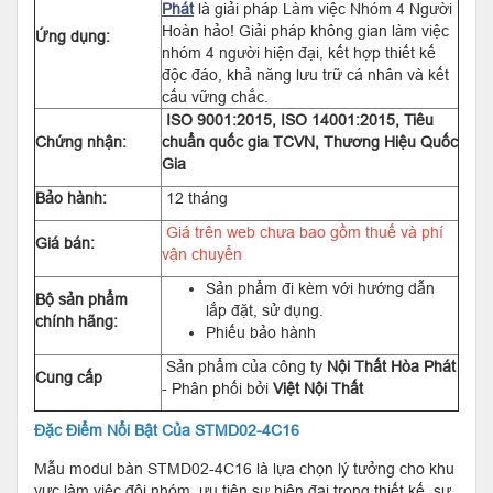
Phát
là giải pháp Làm việc Nhóm 4 Người
Hoàn hảo! Giải pháp không gian làm việc
Ứng dụng:
nhóm 4 người hiện đại, kết hợp thiết kế
độc đáo, khả năng lưu trữ cá nhân và kết
cấu vững chắc.
ISO 9001:2015, ISO 14001:2015, Tiêu
Chứng nhận:
chuẩn quốc gia TCVN, Thương Hiệu Quốc
Gia
Bảo hành:
12 tháng
Giá trên web chưa bao gồm thuế và phí
Giá bán:
vận chuyển
Sản phẩm đi kèm với hướng dẫn
Bộ sản phẩm
lắp đặt, sử dụng.
chính hãng:
Phiếu bảo hành
Sản phẩm của công ty
Nội Thất Hòa Phát
Cung cấp
- Phân phối bởi
Việt Nội Thất
Đặc Điểm Nổi Bật Của STMD02-4C16
Mẫu modul bàn STMD02-4C16 là lựa chọn lý tưởng cho khu
vực làm việc đội nhóm, ưu tiên sự hiện đại trong thiết kế, sự