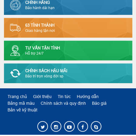
CHÍNH HÃNG
Bảo hành dài hạn
63 TỈNH THÀNH
Giao hàng tận nơi
TƯ VẤN TẬN TÌNH
Hỗ trợ 24/7
CHÍNH SÁCH HẬU MÃI
Bảo trì trọn vòng đời sp
Trang chủ
Giới thiệu
Tin tức
Hướng dẫn
Bảng mã màu
Chính sách và quy định
Báo giá
Bản vẽ kỹ thuật