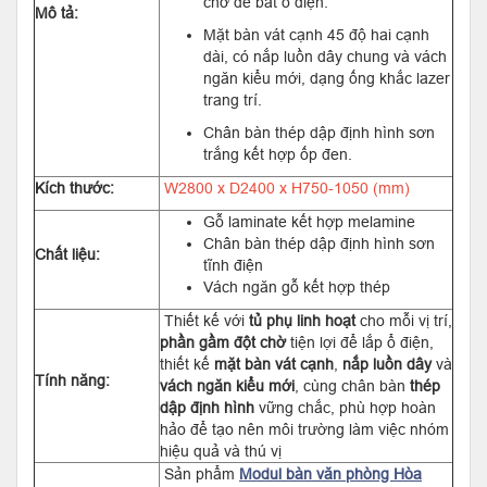
chờ để bắt ổ điện.
Mô tả:
Mặt bàn vát cạnh 45 độ hai cạnh
dài, có nắp luồn dây chung và vách
ngăn kiểu mới, dạng ống khắc lazer
trang trí.
Chân bàn thép dập định hình sơn
trắng kết hợp ốp đen.
Kích thước:
W2800 x D2400 x H750-1050 (mm)
Gỗ laminate kết hợp melamine
Chân bàn thép dập định hình sơn
Chất liệu:
tĩnh điện
Vách ngăn gỗ kết hợp thép
Thiết kế với
tủ phụ linh hoạt
cho mỗi vị trí,
phần gầm đột chờ
tiện lợi để lắp ổ điện,
thiết kế
mặt bàn vát cạnh
,
nắp luồn dây
và
Tính năng:
vách ngăn kiểu mới
, cùng chân bàn
thép
dập định hình
vững chắc, phù hợp hoàn
hảo để tạo nên môi trường làm việc nhóm
hiệu quả và thú vị
Sản phẩm
Modul bàn văn phòng Hòa