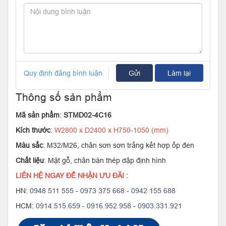
Quy định đăng bình luận
Gửi
Làm lại
Thông số sản phẩm
Mã sản phẩm
:
STMD02-4C16
Kích thước
:
W2800 x D2400 x H750-1050 (mm)
Màu sắc
: M32/M26, chân sơn sơn trắng kết hợp ốp đen
Chất liệu
: Mặt gỗ, chân bàn thép dập định hình
LIÊN HỆ NGAY ĐỂ NHẬN ƯU ĐÃI :
HN:
0948 511 555
-
0973 375 668
-
0942 155 688
HCM:
0914.515.659 -
0916.952.958
-
0903.331.921