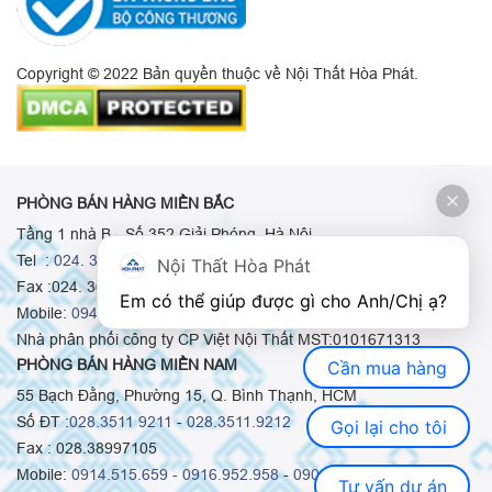
Copyright © 2022 Bản quyền thuộc về Nội Thất Hòa Phát.
PHÒNG BÁN HÀNG MIỀN BẮC
Tầng 1 nhà B - Số 352 Giải Phóng, Hà Nội
Tel :
024. 3665 8498
-
024. 3665 8966
-
024. 3665 8993
Nội Thất Hòa Phát
Fax :024. 3664.9379
Em có thể giúp được gì cho Anh/Chị ạ? 
Mobile:
0948.511.555
-
0973.375.668
-
0942.155.688
Nhà phân phối công ty CP Việt Nội Thất MST:0101671313
PHÒNG BÁN HÀNG MIỀN NAM
Cần mua hàng
55 Bạch Đằng, Phường 15, Q. Bình Thạnh, HCM
Số ĐT :
028.3511 9211
-
028.3511.9212
Gọi lại cho tôi
Fax : 028.38997105
Mobile:
0914.515.659 -
0916.952.958
-
0903.331.921
Tư vấn dự án