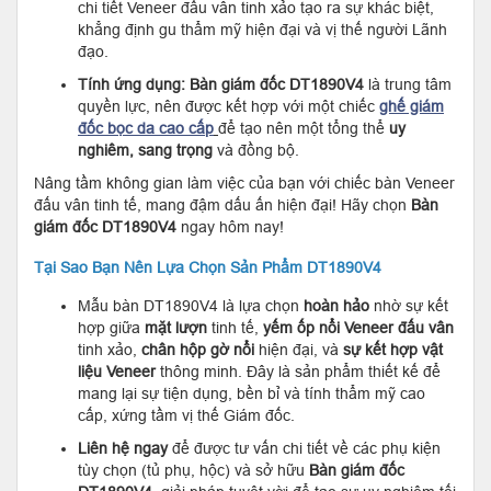
chi tiết Veneer đấu vân tinh xảo tạo ra sự khác biệt,
khẳng định gu thẩm mỹ hiện đại và vị thế người Lãnh
đạo.
Tính ứng dụng:
Bàn giám đốc
DT1890V4
là trung tâm
quyền lực, nên được kết hợp với một chiếc
ghế giám
đốc bọc da cao cấp
để tạo nên một tổng thể
uy
nghiêm, sang trọng
và đồng bộ.
Nâng tầm không gian làm việc của bạn với chiếc bàn Veneer
đấu vân tinh tế, mang đậm dấu ấn hiện đại! Hãy chọn
Bàn
giám đốc
DT1890V4
ngay hôm nay!
Tại Sao Bạn Nên Lựa Chọn Sản Phẩm DT1890V4
Mẫu bàn DT1890V4 là lựa chọn
hoàn hảo
nhờ sự kết
hợp giữa
mặt lượn
tinh tế,
yếm ốp nổi Veneer đấu vân
tinh xảo,
chân hộp gờ nổi
hiện đại, và
sự kết hợp vật
liệu Veneer
thông minh. Đây là sản phẩm thiết kế để
mang lại sự tiện dụng, bền bỉ và tính thẩm mỹ cao
cấp, xứng tầm vị thế Giám đốc.
Liên hệ ngay
để được tư vấn chi tiết về các phụ kiện
tùy chọn (tủ phụ, hộc) và sở hữu
Bàn giám đốc