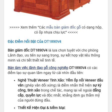
>>>>> Xem thêm "Các
mẫu bàn giám đốc gỗ
có dạng hộp,
có ốp nhựa chịu lực" <<<<<
Đặc Điểm Nổi Bật Của DT1890V4
Bàn giám đốc
DT1890V4
là lựa chọn tuyệt vời cho phòng
Lãnh đạo, ưu tiên sự sang trọng, sự kết hợp vật liệu thông
minh và chi tiết thiết kế tinh tế.
Bàn làm việc lãnh đạo gỗ công nghiệp
DT1890V4
có các
điểm tạo sự quan tâm ngay từ cái nhìn đầu tiên:
Nghệ Thuật Veneer Tinh Xảo:
Yếm ốp nổi Veneer đấu
vân
(ghép vân đối xứng) là điểm nhấn thể hiện
sự kỳ
công, tinh xảo
trong chế tác, mang lại vẻ ngoài
đẳng
cấp, quyền lực
và độc nhất, khẳng định gu thẩm mỹ
của người đứng đầu.
Thiết Kế Hiện Đại & Mềm Mại: