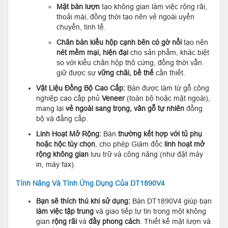
Mặt bàn lượn
tạo không gian làm việc rộng rãi,
thoải mái, đồng thời tạo nên vẻ ngoài uyển
chuyển, tinh tế.
Chân bàn kiểu hộp cạnh bên có gờ nổi
tạo nên
nét mềm mại, hiện đại
cho sản phẩm, khác biệt
so với kiểu chân hộp thô cứng, đồng thời vẫn
giữ được sự
vững chãi, bề thế
cần thiết.
Vật Liệu Đồng Bộ Cao Cấp:
Bàn được làm từ gỗ công
nghiệp cao cấp phủ
Veneer
(toàn bộ hoặc mặt ngoài),
mang lại
vẻ ngoài sang trọng, vân gỗ tự nhiên
đồng
bộ và đẳng cấp.
Linh Hoạt Mở Rộng:
Bàn
thường kết hợp với tủ phụ
hoặc hộc tùy chọn
, cho phép Giám đốc
linh hoạt mở
rộng không gian
lưu trữ và công năng (như đặt máy
in, máy fax).
Tính Năng Và Tính Ứng Dụng Của DT1890V4
Bạn sẽ thích thú khi sử dụng:
Bàn DT1890V4 giúp bạn
làm việc tập trung
và giao tiếp tự tin trong một không
gian
rộng rãi
và
đầy phong cách
. Thiết kế mặt lượn và