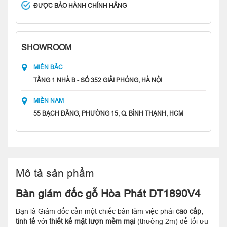
ĐƯỢC BẢO HÀNH CHÍNH HÃNG
SHOWROOM
MIỀN BẮC
TẦNG 1 NHÀ B - SỐ 352 GIẢI PHÓNG, HÀ NỘI
MIỀN NAM
55 BẠCH ĐẰNG, PHƯỜNG 15, Q. BÌNH THẠNH, HCM
Mô tả sản phẩm
Bàn giám đốc gỗ Hòa Phát DT1890V4
Bạn là Giám đốc cần một chiếc bàn làm việc phải
cao cấp,
tinh tế
với
thiết kế mặt lượn mềm mại
(thường 2m) để tối ưu