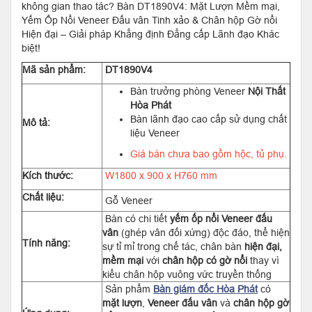
không gian thao tác? Bàn DT1890V4: Mặt Lượn Mềm mại,
Yếm Ốp Nổi Veneer Đấu vân Tinh xảo & Chân hộp Gờ nổi
Hiện đại – Giải pháp Khẳng định Đẳng cấp Lãnh đạo Khác
biệt!
Mã sản phẩm:
DT1890V4
Bàn trưởng phòng Veneer
Nội Thất
Hòa Phát
Bàn lãnh đạo cao cấp sử dụng chất
Mô tả:
liệu Veneer
Giá bán chưa bao gồm hộc, tủ phụ.
Kích thước:
W1800 x 900 x H760 mm
Chất liệu:
Gỗ Veneer
Bàn có chi tiết
yếm ốp nổi Veneer đấu
vân
(ghép vân đối xứng) độc đáo, thể hiện
Tính năng:
sự tỉ mỉ trong chế tác, chân bàn
hiện đại,
mềm mại
với
chân hộp có gờ nổi
thay vì
kiểu chân hộp vuông vức truyền thống
Sản phẩm
Bàn giám đốc Hòa Phát
có
mặt lượn
,
Veneer đấu vân
và
chân hộp gờ