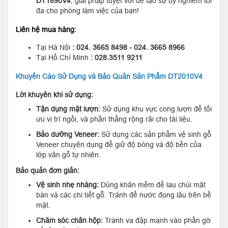
DT1890V4
, giải pháp tuyệt vời để tạo sự uy nghiêm tối
đa cho phòng làm việc của bạn!
Liên hệ mua hàng:
Tại Hà Nội
: 024. 3665 8498 - 024. 3665 8966
Tại Hồ Chí Minh
: 028.3511 9211
Khuyến Cáo Sử Dụng và Bảo Quản Sản Phẩm DT2010V4
Lời khuyên khi sử dụng:
Tận dụng mặt lượn:
Sử dụng khu vực cong lượn để tối
ưu vị trí ngồi, và phần thẳng rộng rãi cho tài liệu.
Bảo dưỡng Veneer:
Sử dụng các sản phẩm vệ sinh gỗ
Veneer chuyên dụng để giữ độ bóng và độ bền của
lớp vân gỗ tự nhiên.
Bảo quản đơn giản:
Vệ sinh nhẹ nhàng:
Dùng khăn mềm để lau chùi mặt
bàn và các chi tiết gỗ. Tránh để nước đọng lâu trên bề
mặt.
Chăm sóc chân hộp:
Tránh va đập mạnh vào phần gờ