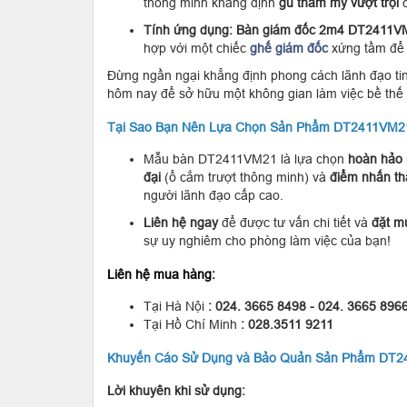
thông minh khẳng định
gu thẩm mỹ vượt trội
c
Tính ứng dụng:
Bàn giám đốc 2m4 DT2411V
hợp với một chiếc
ghế giám đốc
xứng tầm để 
Đừng ngần ngại khẳng định phong cách lãnh đạo ti
hôm nay để sở hữu một không gian làm việc bề thế 
Tại Sao Bạn Nên Lựa Chọn Sản Phẩm DT2411VM2
Mẫu bàn DT2411VM21 là lựa chọn
hoàn hảo
đại
(ổ cắm trượt thông minh) và
điểm nhấn t
người lãnh đạo cấp cao.
Liên hệ ngay
để được tư vấn chi tiết và
đặt m
sự uy nghiêm cho phòng làm việc của bạn!
Liên hệ mua hàng:
Tại Hà Nội
: 024. 3665 8498 - 024. 3665 896
Tại Hồ Chí Minh
: 028.3511 9211
Khuyến Cáo Sử Dụng và Bảo Quản Sản Phẩm DT
Lời khuyên khi sử dụng: