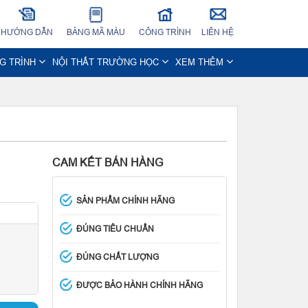
HƯỚNG DẪN
BẢNG MÃ MÀU
CÔNG TRÌNH
LIÊN HỆ
NG TRÌNH
NỘI THẤT TRƯỜNG HỌC
XEM THÊM
CAM KẾT BÁN HÀNG
SẢN PHẨM CHÍNH HÃNG
ĐÚNG TIÊU CHUẨN
ĐÚNG CHẤT LƯỢNG
ĐƯỢC BẢO HÀNH CHÍNH HÃNG