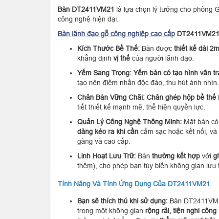
Bàn DT2411VM21
là lựa chọn lý tưởng cho phòng Gi
công nghệ hiện đại.
Bàn lãnh đạo gỗ công nghiệp cao cấp
DT2411VM2
Kích Thước Bề Thế:
Bàn được
thiết kế dài 2
khẳng định
vị thế
của người lãnh đạo.
Yếm Sang Trọng:
Yếm bàn có tạo hình vân tra
tạo nên điểm nhấn độc đáo, thu hút ánh nhìn.
Chân Bàn Vững Chãi:
Chân ghép hộp bề thế
tiết thiết kế mạnh mẽ, thể hiện quyền lực.
Quản Lý Công Nghệ Thông Minh:
Mặt bàn c
dàng kéo ra khi cần
cắm sạc hoặc kết nối, và
gàng và cao cấp.
Linh Hoạt Lưu Trữ:
Bàn
thường kết hợp
với
g
thêm), cho phép bạn tùy biến không gian lưu 
Tính Năng Và Tính Ứng Dụng Của DT2411VM21
Bạn sẽ thích thú khi sử dụng:
Bàn DT2411VM21 
trong một không gian
rộng rãi, tiện nghi côn