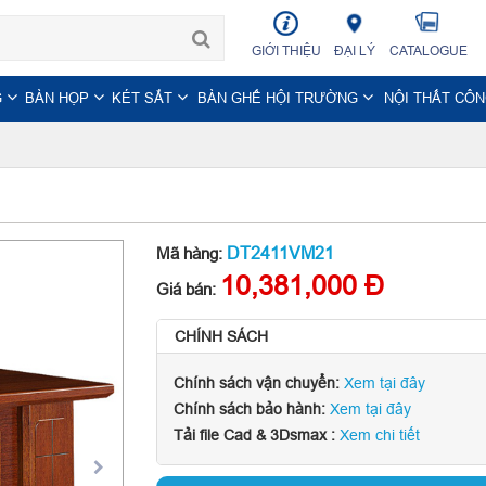
GIỚI THIỆU
ĐẠI LÝ
CATALOGUE
G
BÀN HỌP
KÉT SẮT
BÀN GHẾ HỘI TRƯỜNG
NỘI THẤT CÔ
DT2411VM21
Mã hàng:
10,381,000 Đ
Giá bán:
CHÍNH SÁCH
Chính sách vận chuyển:
Xem tại đây
Chính sách bảo hành:
Xem tại đây
Tải file Cad & 3Dsmax :
Xem chi tiết