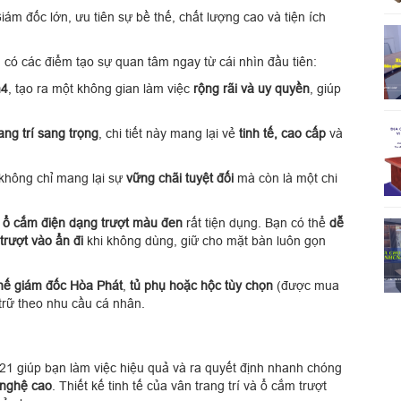
ám đốc lớn, ưu tiên sự bề thế, chất lượng cao và tiện ích
1
có các điểm tạo sự quan tâm ngay từ cái nhìn đầu tiên:
m4
, tạo ra một không gian làm việc
rộng rãi và uy quyền
, giúp
ng trí sang trọng
, chi tiết này mang lại vẻ
tinh tế, cao cấp
và
không chỉ mang lại sự
vững chãi tuyệt đối
mà còn là một chi
ó
ổ cắm điện dạng trượt màu đen
rất tiện dụng. Bạn có thể
dễ
trượt vào ẩn đi
khi không dùng, giữ cho mặt bàn luôn gọn
hế giám đốc Hòa Phát
,
tủ phụ hoặc hộc tùy chọn
(được mua
trữ theo nhu cầu cá nhân.
giúp bạn làm việc hiệu quả và ra quyết định nhanh chóng
g nghệ cao
. Thiết kế tinh tế của vân trang trí và ổ cắm trượt