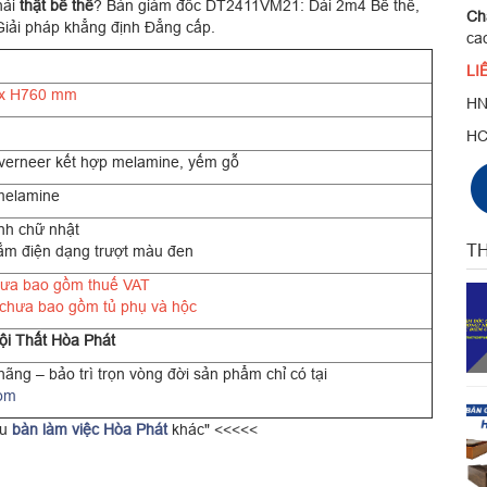
hải
thật bề thế
? Bàn giám đốc DT2411VM21: Dài 2m4 Bề thế,
Chấ
Giải pháp khẳng định Đẳng cấp.
ca
LI
 x H760 mm
HN
H
verneer kết hợp melamine, yếm gỗ
melamine
nh chữ nhật
TH
ắm điện dạng trượt màu đen
hưa bao gồm thuế VAT
 chưa bao gồm tủ phụ và hộc
ội Thất Hòa Phát
ãng – bảo trì trọn vòng đời sản phẩm chỉ có tại
com
ẫu
bàn làm việc Hòa Phát
khác" <<<<<