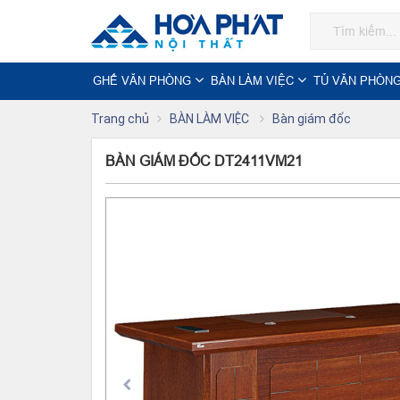
GHẾ VĂN PHÒNG
BÀN LÀM VIỆC
TỦ VĂN PHÒN
Trang chủ
BÀN LÀM VIỆC
Bàn giám đốc
BÀN GIÁM ĐỐC DT2411VM21