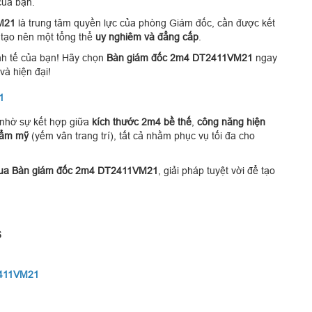
ủa bạn.
M21
là trung tâm quyền lực của phòng Giám đốc, cần được kết
tạo nên một tổng thể
uy nghiêm và đẳng cấp
.
nh tế của bạn! Hãy chọn
Bàn giám đốc 2m4 DT2411VM21
ngay
và hiện đại!
1
nhờ sự kết hợp giữa
kích thước 2m4 bề thế
,
công năng hiện
hẩm mỹ
(yếm vân trang trí), tất cả nhằm phục vụ tối đa cho
ua Bàn giám đốc 2m4 DT2411VM21
, giải pháp tuyệt vời để tạo
6
2411VM21