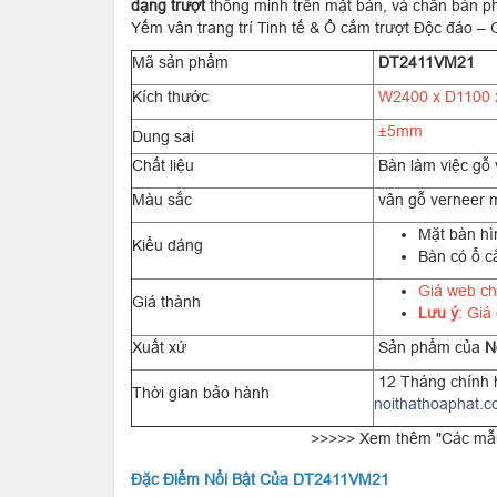
dạng trượt
thông minh trên mặt bàn, và chân bàn p
Yếm vân trang trí Tinh tế & Ổ cắm trượt Độc đáo – 
Mã sản phẩm
DT2411VM21
Kích thước
W2400 x D1100
±5mm
Dung sai
Chất liệu
Bàn làm việc gỗ 
Màu sắc
vân gỗ verneer 
Mặt bàn hì
Kiểu dáng
Bàn có ổ c
Giá web c
Giá thành
Lưu ý
: Giá
Xuất xứ
Sản phẩm của
N
12 Tháng chính h
Thời gian bảo hành
noithathoaphat.
>>>>> Xem thêm "Các m
Đặc Điểm Nổi Bật Của DT2411VM21