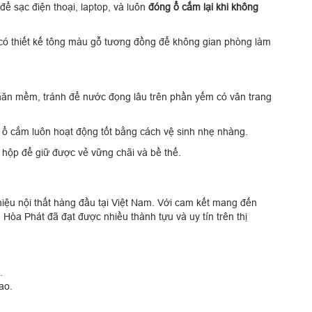
ể sạc điện thoại, laptop, và luôn
đóng ổ cắm lại khi không
ó thiết kế tông màu gỗ tương đồng để không gian phòng làm
ăn mềm, tránh để nước đọng lâu trên phần yếm có vân trang
ổ cắm luôn hoạt động tốt bằng cách vệ sinh nhẹ nhàng.
hộp để giữ được vẻ vững chãi và bề thế.
hiệu nội thất hàng đầu tại Việt Nam. Với cam kết mang đến
Hòa Phát đã đạt được nhiều thành tựu và uy tín trên thị
.
ao.