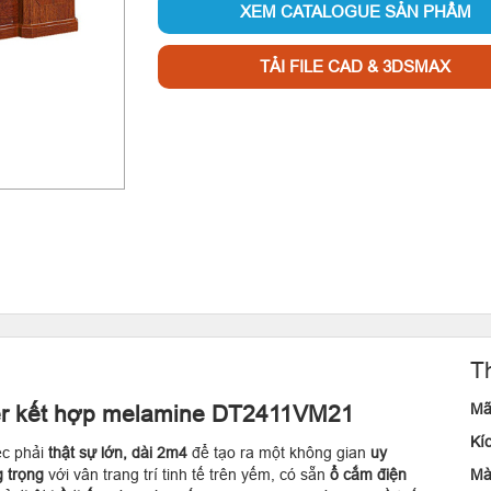
XEM CATALOGUE SẢN PHẨM
TẢI FILE CAD & 3DSMAX
T
Mã
er kết hợp melamine DT2411VM21
Kí
ệc phải
thật sự lớn, dài 2m4
để tạo ra một không gian
uy
g trọng
với vân trang trí tinh tế trên yếm, có sẵn
ổ cắm điện
Mà