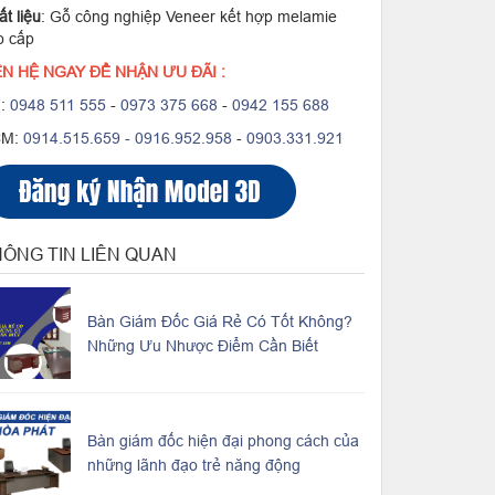
t liệu
: Gỗ công nghiệp Veneer kết hợp melamie
o cấp
ÊN HỆ NGAY ĐỂ NHẬN ƯU ĐÃI :
:
0948 511 555
-
0973 375 668
-
0942 155 688
CM:
0914.515.659 -
0916.952.958
-
0903.331.921
ÔNG TIN LIÊN QUAN
Bàn Giám Đốc Giá Rẻ Có Tốt Không?
Những Ưu Nhược Điểm Cần Biết
Bàn giám đốc hiện đại phong cách của
những lãnh đạo trẻ năng động