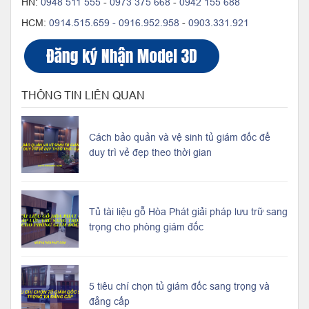
HN:
0948 511 555
-
0973 375 668
-
0942 155 688
HCM:
0914.515.659 -
0916.952.958
-
0903.331.921
THÔNG TIN LIÊN QUAN
Cách bảo quản và vệ sinh tủ giám đốc để
duy trì vẻ đẹp theo thời gian
Tủ tài liệu gỗ Hòa Phát giải pháp lưu trữ sang
trọng cho phòng giám đốc
5 tiêu chí chọn tủ giám đốc sang trọng và
đẳng cấp