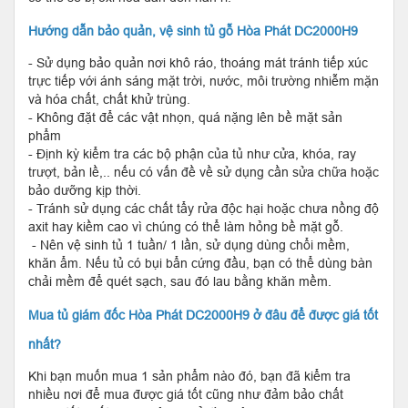
Hướng dẫn bảo quản, vệ sinh tủ gỗ Hòa Phát DC2000H9
- Sử dụng bảo quản nơi khô ráo, thoáng mát tránh tiếp xúc
trực tiếp với ánh sáng mặt trời, nước, môi trường nhiễm mặn
và hóa chất, chất khử trùng.
- Không đặt để các vật nhọn, quá nặng lên bề mặt sản
phẩm
- Định kỳ kiểm tra các bộ phận của tủ như cửa, khóa, ray
trượt, bản lề,.. nếu có vấn đề về sử dụng cần sửa chữa hoặc
bảo dưỡng kịp thời.
- Tránh sử dụng các chất tẩy rửa độc hại hoặc chưa nồng độ
axit hay kiềm cao vì chúng có thể làm hỏng bề mặt gỗ.
- Nên vệ sinh tủ 1 tuần/ 1 lần, sử dụng dùng chổi mềm,
khăn ẩm. Nếu tủ có bụi bẩn cứng đầu, bạn có thể dùng bàn
chải mềm để quét sạch, sau đó lau bằng khăn mềm.
Mua tủ giám đốc Hòa Phát DC2000H9 ở đâu để được giá tốt
nhất?
Khi bạn muốn mua 1 sản phẩm nào đó, bạn đã kiểm tra
nhiều nơi để mua được giá tốt cũng như đảm bảo chất