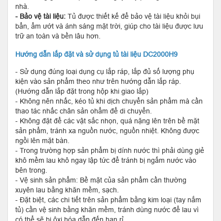
nhà.
- Bảo vệ tài liệu:
Tủ được thiết kế để bảo vệ tài liệu khỏi bụi
bẩn, ẩm ướt và ánh sáng mặt trời, giúp cho tài liệu được lưu
trữ an toàn và bền lâu hơn.
Hướng dẫn lắp đặt và sử dụng tủ tài liệu DC2000H9
- Sử dụng đúng loại dụng cụ lắp ráp, lắp đủ số lượng phụ
kiện vào sản phẩm theo như trên hướng dẫn lắp ráp.
(Hướng dẫn lắp đặt trong hộp khi giao lắp)
- Không nên nhấc, kéo tủ khi dịch chuyển sản phẩm mà cần
thao tác nhấc chân sản ohẩm để di chuyển.
- Không đặt để các vật sắc nhọn, quá nặng lên trên bề mặt
sản phẩm, tránh xa nguồn nước, nguồn nhiệt. Không được
ngồi lên mặt bàn.
- Trong trường hợp sản phẩm bị dính nước thì phải dùng giẻ
khô mềm lau khô ngay lập tức để tránh bị ngấm nước vào
bên trong.
- Vệ sinh sản phẩm: Bề mặt của sản phẩm cần thường
xuyên lau bằng khăn mềm, sạch.
- Đặt biệt, các chi tiết trên sản phẩm bằng kim loại (tay nắm
tủ) cần vệ sinh bằng khăn mềm, tránh dùng nước để lau vì
có thể sẽ bị ôxi hóa dẫn đến han rỉ.