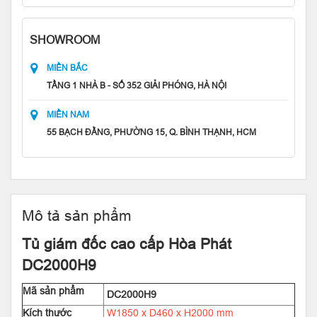
SHOWROOM
MIỀN BẮC
TẦNG 1 NHÀ B - SỐ 352 GIẢI PHÓNG, HÀ NỘI
MIỀN NAM
55 BẠCH ĐẰNG, PHƯỜNG 15, Q. BÌNH THẠNH, HCM
Mô tả sản phẩm
Tủ giám đốc cao cấp Hòa Phát
DC2000H9
Mã sản phẩm
DC2000H9
Kích thước
W1850 x D460 x H2000 mm