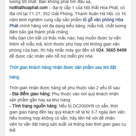
lượng tốt nhất. Bạn không phải tìm đâu xa,
noithathoaphat.com
– đại lý cấp 1 của Nội thất Hòa Phát, có
địa chỉ tại T1-27, 352 Giải Phóng, Thanh Xuân Hà Nội, có 16
năm kinh nghiệm cung cấp sản phẩm
tủ gỗ văn phòng Hòa
Phát
chính hãng với đa dạng kiểu dáng, mẫu mã, chất lượng
đảm bảo giá thành phải chăng.
Nếu bạn còn bất cứ thắc mắc nào, hay muốn được tư vấn
thêm về mẫu mã, kích thước phù hợp với không gian văn
phòng của bạn, thì hãy nhấc máy gọi đến số
024. 3665 8498
để được các nhân viên hỗ trợ miễn phí nhé.
Thời gian khách hàng nhận được sản phẩm sau khi đặt
hàng
Thời gian nhận được hàng sẽ phụ thuộc vào 2 yếu tố sau:
- Địa điểm giao hàng:
Phụ thuộc vào nơi quý khách nhận
sản phẩm gần hay xa kho hàng
- Tình trạng nguồn hàng:
Nếu tủ DC2000H9 có sẵn, thời
gian giao hàng đến tay quý khách sẽ là từ 3-7 ngày làm việc.
Nếu trường hợp không có sẵn, hãy liên hệ với để nhân
viên tư vấn đặt hàng sản xuất và thông báo thời gian giao cụ
thể.