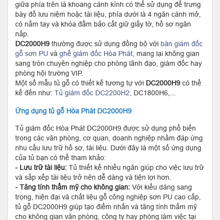
giữa phía trên là khoang cánh kính có thể sử dụng để trưng
bày đồ lưu niệm hoặc tài liệu, phía dưới là 4 ngăn cánh mở,
có nắm tay và khóa đẩm bảo cất giữ giấy tờ, hồ sơ ngăn
nắp.
DC2000H9
thường được sử dụng đồng bộ với
bàn giám đốc
gỗ sơn PU
và
ghế giám đốc Hòa Phát
, mang lại không gian
sang tròn chuyên nghiệp cho phòng lãnh đạo, giám đốc hay
phòng hội trường VIP.
Một số mẫu tủ gỗ có thiết kế tương tự với
DC2000H9
có thể
kể đến như:
Tủ giám đốc DC2200H2
, DC1800H6,...
Ứng dụng tủ gỗ Hòa Phát
DC2000H9
Tủ giám đốc Hòa Phát DC2000H9 được sử dụng phổ biến
trong các văn phòng, cơ quan, doanh nghiệp nhằm đáp ứng
nhu cầu lưu trữ hồ sơ, tài liệu. Dưới đây là một số ứng dụng
của tủ bạn có thể tham khảo:
- Lưu trữ tài liệu:
Tủ thiết kế nhiều ngăn giúp cho việc lưu trữ
và sắp xếp tài liệu trở nên dễ dàng và tiện lợi hơn.
- Tăng tính thẩm mỹ cho không gian:
Với kiểu dáng sang
trọng, hiện đại và chất liệu gỗ công nghiệp sơn PU cao cấp,
tủ gỗ DC2000H9 giúp tạo điểm nhấn và tăng tính thẩm mỹ
cho không gian văn phòng, công ty hay phòng làm việc tại