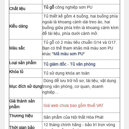
Tủ gỗ
công nghiệp sơn PU
Chất liệu
Tủ thiết kế gồm 4 buồng, hai buồng phía
ngoài là khoang cánh dài treo áo, hai
Kiểu dáng
buồng giữa phía trên là khoang cánh kính
để tài liệu, phía dưới cánh mở.
Tủ gỗ có 2 màu tiêu chuẩn G14 và G17.
Màu sắc
Bạn có thể tham khảo mã màu sơn PU
khác "
Mã màu sơn PU
"
Loại sản phẩm
Tủ giám đốc
-
Tủ văn phòng
Khóa tủ
Tủ sử dụng khóa an toàn
Dùng để lưu trữ hồ sơ, tài liệu, vật dụng
Mục đích sử dụng
trong văn phòng, cơ quan, doanh
nghiệp...
Giá thành sản
Giá web chưa bao gồm thuế VAT
phẩm
Thương hiệu
Sản phẩm của Nội thất Hòa Phát
12 tháng chính hãng - bảo trì trọn vòng
Thời gian bảo