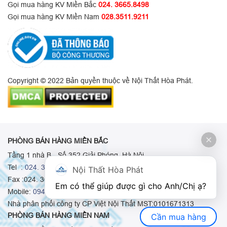
Gọi mua hàng KV Miền Bắc
024. 3665.8498
Gọi mua hàng KV Miền Nam
028.3511.9211
Copyright © 2022 Bản quyền thuộc về Nội Thất Hòa Phát.
PHÒNG BÁN HÀNG MIỀN BẮC
Tầng 1 nhà B - Số 352 Giải Phóng, Hà Nội
Tel :
024. 3665 8498
-
024. 3665 8966
-
024. 3665 8993
Nội Thất Hòa Phát
Fax :024. 3664.9379
Em có thể giúp được gì cho Anh/Chị ạ? 
Mobile:
0948.511.555
-
0973.375.668
-
0942.155.688
Nhà phân phối công ty CP Việt Nội Thất MST:0101671313
PHÒNG BÁN HÀNG MIỀN NAM
Cần mua hàng