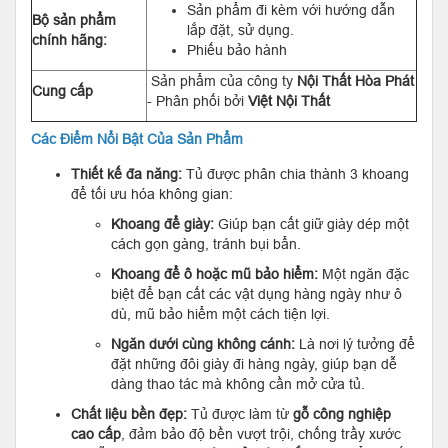
Sản phẩm đi kèm với hướng dẫn
Bộ sản phẩm
lắp đặt, sử dụng.
chính hãng:
Phiếu bảo hành
Sản phẩm của công ty
Nội Thất Hòa Phát
Cung cấp
- Phân phối bởi
Việt Nội Thất
Các Điểm Nổi Bật Của Sản Phẩm
Thiết kế đa năng:
Tủ được phân chia thành 3 khoang
để tối ưu hóa không gian:
Khoang để giày:
Giúp bạn cất giữ giày dép một
cách gọn gàng, tránh bụi bẩn.
Khoang để ô hoặc mũ bảo hiểm:
Một ngăn đặc
biệt để bạn cất các vật dụng hàng ngày như ô
dù, mũ bảo hiểm một cách tiện lợi.
Ngăn dưới cùng không cánh:
Là nơi lý tưởng để
đặt những đôi giày đi hàng ngày, giúp bạn dễ
dàng thao tác mà không cần mở cửa tủ.
Chất liệu bền đẹp:
Tủ được làm từ
gỗ công nghiệp
cao cấp
, đảm bảo độ bền vượt trội, chống trầy xước