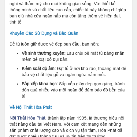
nghi và thẩm mỹ cho mọi không gian sống. Với thiết kế
thông minh và chất liệu cao cấp, chiếc tủ này không chỉ giúp
bạn giữ nhà cửa ngăn nắp mà còn tăng thêm vẻ hiện đại,
tinh tế.
Khuyến Cáo Sử Dụng và Bảo Quản
Để tủ luôn giữ được vẻ đẹp ban đầu, bạn nên:
Vệ sinh thường xuyên:
Lau chùi bề mặt tủ bằng khăn
mềm để loại bỏ bụi bẩn.
Kiểm soát độ ẩm:
Đặt tủ ở nơi khô ráo, thoáng mát để
bảo vệ chất liệu gỗ và ngăn ngừa nấm mốc.
Sắp xếp khoa học:
Sắp xếp giày dép gọn gàng, tránh
dồn quá nhiều vào một ngăn để đảm bảo độ bền của
tủ.
Về Nội Thất Hòa Phát
Nội Thất Hòa Phát
, thành lập năm 1995, là thương hiệu nội
thất hàng đầu tại Việt Nam. Với cam kết mang đến những
sản phẩm chất lượng cao và dịch vụ tận tâm, Hòa Phát đã
đạt được nhiều thành tựu và uy tín trên thị trường.