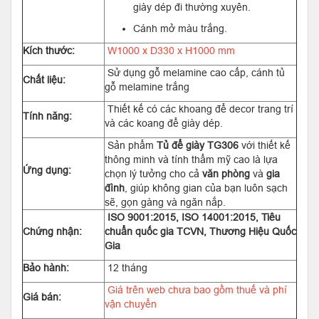
giày dép đi thường xuyên.
Cánh mở màu trắng.
Kích thước:
W1000 x D330 x H1000 mm
Sử dụng gỗ melamine cao cấp, cánh tủ
Chất liệu:
gỗ melamine trắng
Thiết kế có các khoang để decor trang trí
Tính năng:
và các koang để giày dép.
Sản phẩm
Tủ để giày TG306
với thiết kế
thông minh và tính thẩm mỹ cao là lựa
Ứng dụng:
chọn lý tưởng cho cả
văn phòng
và
gia
đình
, giúp không gian của bạn luôn sạch
sẽ, gọn gàng và ngăn nắp.
ISO 9001:2015, ISO 14001:2015, Tiêu
Chứng nhận:
chuẩn quốc gia TCVN, Thương Hiệu Quốc
Gia
Bảo hành:
12 tháng
Giá trên web chưa bao gồm thuế và phí
Giá bán:
vận chuyển