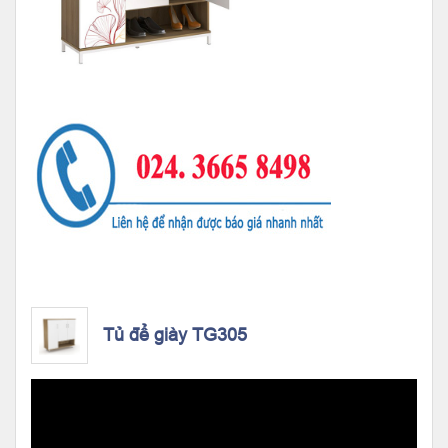
Tủ để giày TG305