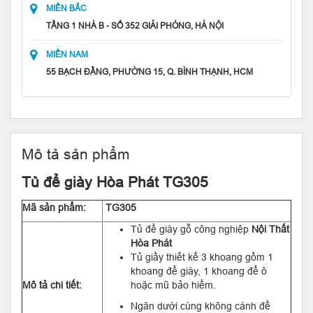
MIỀN BẮC
TẦNG 1 NHÀ B - SỐ 352 GIẢI PHÓNG, HÀ NỘI
MIỀN NAM
55 BẠCH ĐẰNG, PHƯỜNG 15, Q. BÌNH THẠNH, HCM
Mô tả sản phẩm
Tủ để giày Hòa Phát TG305
Mã sản phẩm:
TG305
Tủ để giày gỗ công nghiệp
Nội Thất
Hòa Phát
Tủ giầy thiết kế 3 khoang gồm 1
khoang để giày, 1 khoang để ô
Mô tả chi tiết:
hoặc mũ bảo hiểm.
Ngăn dưới cùng không cánh để