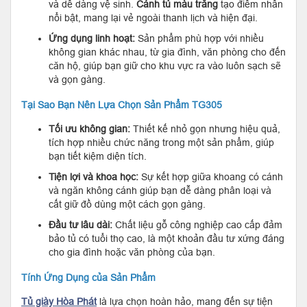
và dễ dàng vệ sinh.
Cánh tủ màu trắng
tạo điểm nhấn
nổi bật, mang lại vẻ ngoài thanh lịch và hiện đại.
Ứng dụng linh hoạt:
Sản phẩm phù hợp với nhiều
không gian khác nhau, từ gia đình, văn phòng cho đến
căn hộ, giúp bạn giữ cho khu vực ra vào luôn sạch sẽ
và gọn gàng.
Tại Sao Bạn Nên Lựa Chọn Sản Phẩm TG305
Tối ưu không gian:
Thiết kế nhỏ gọn nhưng hiệu quả,
tích hợp nhiều chức năng trong một sản phẩm, giúp
bạn tiết kiệm diện tích.
Tiện lợi và khoa học:
Sự kết hợp giữa khoang có cánh
và ngăn không cánh giúp bạn dễ dàng phân loại và
cất giữ đồ dùng một cách gọn gàng.
Đầu tư lâu dài:
Chất liệu gỗ công nghiệp cao cấp đảm
bảo tủ có tuổi thọ cao, là một khoản đầu tư xứng đáng
cho gia đình hoặc văn phòng của bạn.
Tính Ứng Dụng của Sản Phẩm
Tủ giày Hòa Phát
là lựa chọn hoàn hảo, mang đến sự tiện