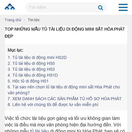
Trang chủ
Tin tức
TOP NHỮNG MẪU TỦ TÀI LIỆU DI ĐỘNG MINI SẮT HÒA PHÁT
ĐẸP
Mục lục:
1.
Tủ tài liệu di động mini HS2D
2.
Tủ tài liệu di động HS5
3.
Tủ tài liệu di động HS3
4.
Tủ tài liệu di động HS1D
5.
Hộc tủ di động HS1
6.
Tại sao nên chọn tủ tài liệu di động mini sắt Hòa Phát cho
văn phòng?
7.
XEM DANH SÁCH CÁC SẢN PHẨM TỦ HỒ SƠ HÒA PHÁT
8.
Liên hệ với chúng tôi để được tư vấn miễn phí
Việc tổ chức tài liệu gọn gàng và tối ưu không gian làm
việc là điều mà mọi văn phòng hiện đại hướng đến. Với
những mẫu
tủ tài liệu
di động mini từ Hòa Phát, bạn sẽ có