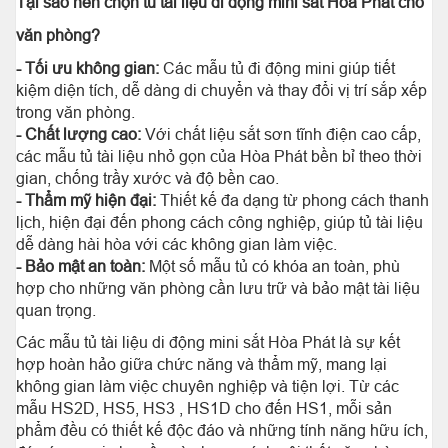
Tại sao nên chọn tủ tài liệu di động mini sắt Hòa Phát cho
văn phòng?
- Tối ưu không gian:
Các mẫu tủ đi động mini giúp tiết
kiệm diện tích, dễ dàng di chuyển và thay đổi vị trí sắp xếp
trong văn phòng.
- Chất lượng cao:
Với chất liệu sắt sơn tĩnh điện cao cấp,
các mẫu tủ tài liệu nhỏ gọn của Hòa Phát bền bỉ theo thời
gian, chống trầy xước và độ bền cao.
- Thẩm mỹ hiện đại:
Thiết kế đa dạng từ phong cách thanh
lịch, hiện đại đến phong cách công nghiệp, giúp tủ tài liệu
dễ dàng hài hòa với các không gian làm việc.
- Bảo mật an toàn:
Một số mẫu tủ có khóa an toàn, phù
hợp cho những văn phòng cần lưu trữ và bảo mật tài liệu
quan trọng.
Các mẫu tủ tài liệu di động mini sắt Hòa Phát là sự kết
hợp hoàn hảo giữa chức năng và thẩm mỹ, mang lại
không gian làm việc chuyên nghiệp và tiện lợi. Từ các
mẫu HS2D, HS5, HS3 , HS1D cho đến HS1, mỗi sản
phẩm đều có thiết kế độc đáo và những tính năng hữu ích,