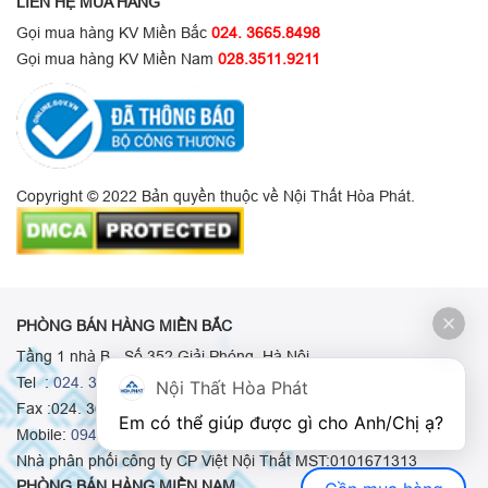
LIÊN HỆ MUA HÀNG
Gọi mua hàng KV Miền Bắc
024. 3665.8498
Gọi mua hàng KV Miền Nam
028.3511.9211
Copyright © 2022 Bản quyền thuộc về Nội Thất Hòa Phát.
PHÒNG BÁN HÀNG MIỀN BẮC
Tầng 1 nhà B - Số 352 Giải Phóng, Hà Nội
Tel :
024. 3665 8498
-
024. 3665 8966
-
024. 3665 8993
Nội Thất Hòa Phát
Fax :024. 3664.9379
Em có thể giúp được gì cho Anh/Chị ạ? 
Mobile:
0948.511.555
-
0973.375.668
-
0942.155.688
Nhà phân phối công ty CP Việt Nội Thất MST:0101671313
PHÒNG BÁN HÀNG MIỀN NAM