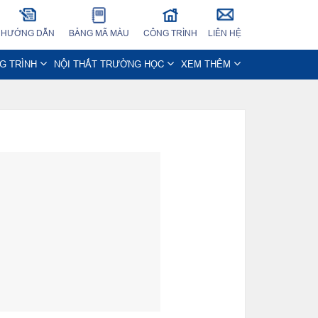
HƯỚNG DẪN
BẢNG MÃ MÀU
CÔNG TRÌNH
LIÊN HỆ
NG TRÌNH
NỘI THẤT TRƯỜNG HỌC
XEM THÊM