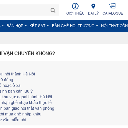
GIỚI THIỆU
ĐẠI LÝ
CATALOGUE
G
BÀN HỌP
KÉT SẮT
BÀN GHẾ HỘI TRƯỜNG
NỘI THẤT CÔ
HÍ VẬN CHUYỂN KHÔNG?
ại nội thành Hà Nội
 0 đồng
ỏ hoặc ở xa
sinh bạn cần lưu ý
 khu vực ngoại thành Hà Nội
 nhận ghế nhập khẩu thực tế
n bàn giao nội thất văn phòng
 khi mua ghế nhập khẩu
ư vấn miễn phí