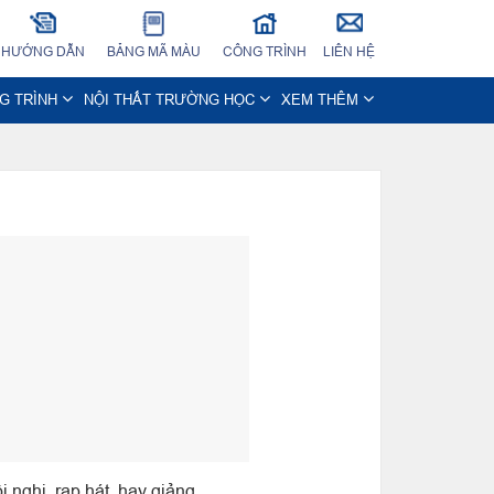
HƯỚNG DẪN
BẢNG MÃ MÀU
CÔNG TRÌNH
LIÊN HỆ
NG TRÌNH
NỘI THẤT TRƯỜNG HỌC
XEM THÊM
i nghị, rạp hát, hay giảng