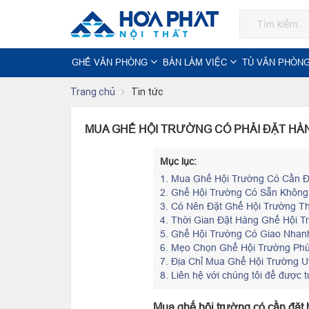
GHẾ VĂN PHÒNG
BÀN LÀM VIỆC
TỦ VĂN PHÒN
Trang chủ
Tin tức
MUA GHẾ HỘI TRƯỜNG CÓ PHẢI ĐẶT HÀN
Mục lục:
1.
Mua Ghế Hội Trường Có Cần Đ
2.
Ghế Hội Trường Có Sẵn Không?
3.
Có Nên Đặt Ghế Hội Trường Th
4.
Thời Gian Đặt Hàng Ghế Hội Tr
5.
Ghế Hội Trường Có Giao Nhanh
6.
Mẹo Chọn Ghế Hội Trường Ph
7.
Địa Chỉ Mua Ghế Hội Trường U
8.
Liên hệ với chúng tôi để được t
Mua ghế hội trường có cần đặt