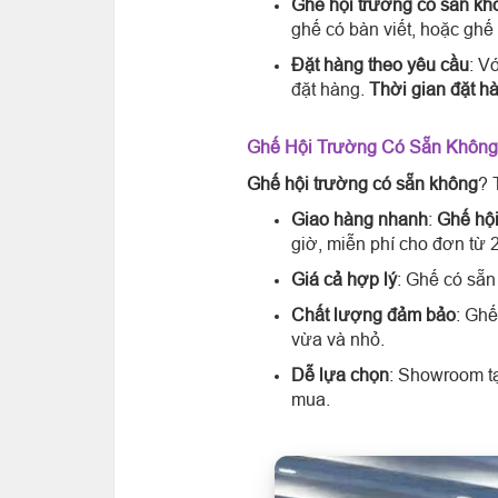
Ghế hội trường có sẵn kh
ghế có bàn viết, hoặc ghế
Đặt hàng theo yêu cầu
: V
đặt hàng.
Thời gian đặt h
Ghế Hội Trường Có Sẵn Không?
Ghế hội trường có sẵn không
? 
Giao hàng nhanh
:
Ghế hội
giờ, miễn phí cho đơn từ 2
Giá cả hợp lý
: Ghế có sẵn 
Chất lượng đảm bảo
: Ghế
vừa và nhỏ.
Dễ lựa chọn
: Showroom t
mua.