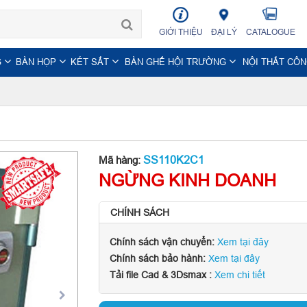
GIỚI THIỆU
ĐẠI LÝ
CATALOGUE
G
BÀN HỌP
KÉT SẮT
BÀN GHẾ HỘI TRƯỜNG
NỘI THẤT CÔ
SS110K2C1
Mã hàng:
NGỪNG KINH DOANH
CHÍNH SÁCH
Chính sách vận chuyển:
Xem tại đây
Chính sách bảo hành:
Xem tại đây
Tải file Cad & 3Dsmax :
Xem chi tiết