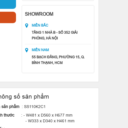
SHOWROOM
MIỀN BẮC
TẦNG 1 NHÀ B - SỐ 352 GIẢI
PHÓNG, HÀ NỘI
MIỀN NAM
55 BẠCH ĐẰNG, PHƯỜNG 15, Q.
BÌNH THẠNH, HCM
hông số sản phẩm
 sản phẩm
: SS110K2C1
ch thước
: - W481 x D560 x H677 mm
 W333 x D340 x H461 mm