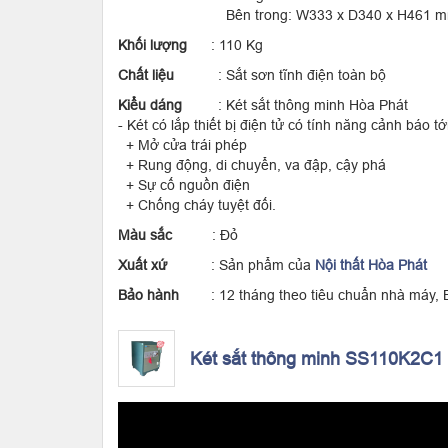
Bên trong: W333 x D340 x H461 
Khối lượng
: 110 Kg
Chất liệu
: Sắt sơn tĩnh điện toàn bộ
Kiểu dáng
: Két sắt thông minh Hòa Phát
- Két có lắp thiết bị điện tử có tính năng cảnh báo 
+ Mở cửa trái phép
+ Rung động, di chuyển, va đập, cậy phá
+ Sự cố nguồn điện
+ Chống cháy tuyệt đối.
Màu sắc
: Đỏ
Xuất xứ
: Sản phẩm của
Nội thất Hòa Phát
Bảo hành
: 12 tháng theo tiêu chuẩn nhà máy, Bảo
Két sắt thông minh SS110K2C1