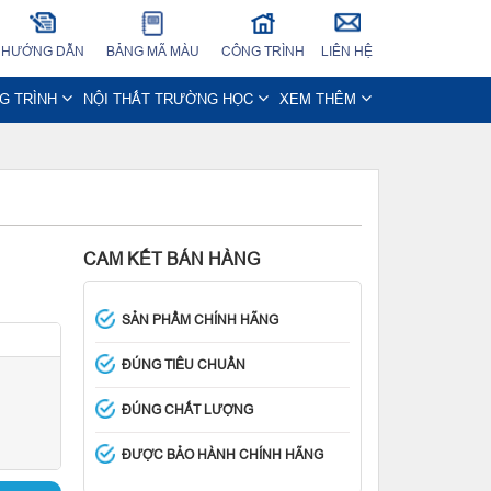
HƯỚNG DẪN
BẢNG MÃ MÀU
CÔNG TRÌNH
LIÊN HỆ
NG TRÌNH
NỘI THẤT TRƯỜNG HỌC
XEM THÊM
CAM KẾT BÁN HÀNG
SẢN PHẨM CHÍNH HÃNG
ĐÚNG TIÊU CHUẨN
ĐÚNG CHẤT LƯỢNG
ĐƯỢC BẢO HÀNH CHÍNH HÃNG