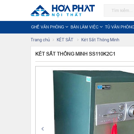
GHẾ VĂN PHÒNG
BÀN LÀM VIỆC
TỦ VĂN PHÒN
Trang chủ
KÉT SẮT
Két Sắt Thông Minh
KÉT SẮT THÔNG MINH SS110K2C1