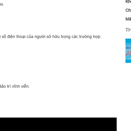
Kh
mm
C
M
TH
tới số điện thoại của người sở hữu trong các trường hợp:
 trì vĩnh viễn.