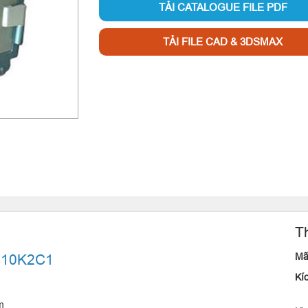
TẢI CATALOGUE FILE PDF
TẢI FILE CAD & 3DSMAX
T
Mã
S110K2C1
Kí
-
m