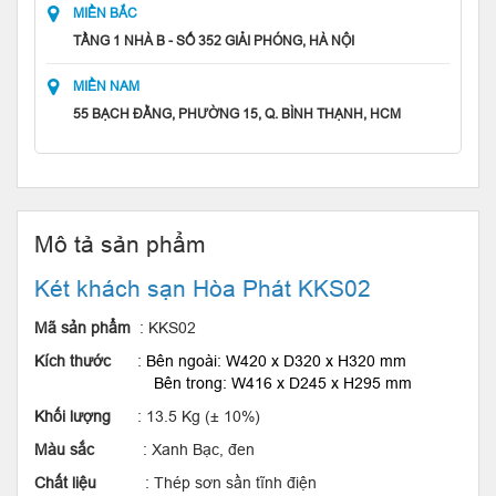
MIỀN BẮC
TẦNG 1 NHÀ B - SỐ 352 GIẢI PHÓNG, HÀ NỘI
MIỀN NAM
55 BẠCH ĐẰNG, PHƯỜNG 15, Q. BÌNH THẠNH, HCM
Mô tả sản phẩm
Két khách sạn Hòa Phát KKS02
Mã sản phẩm
: KKS02
Kích thước
:
Bên ngoài: W420 x D320 x H320 mm
Bên trong: W416 x D245 x H295 mm
Khối lượng
: 13.5 Kg (± 10%)
Màu sắc
: Xanh Bạc, đen
Chất liệu
: Thép sơn sần tĩnh điện