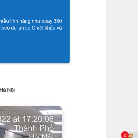
hiều tính năng như xoay 360
 theo dự án có Chiết khấu và
 Hà Nội
0