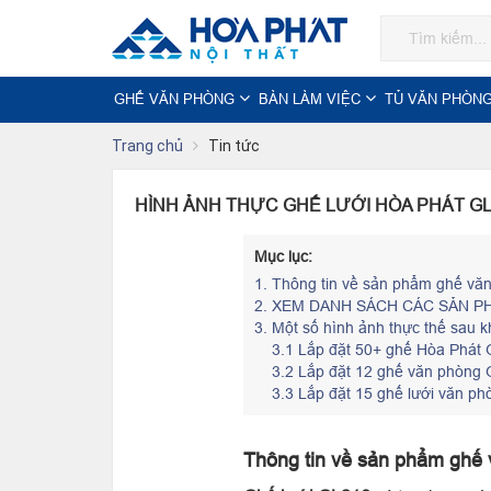
GHẾ VĂN PHÒNG
BÀN LÀM VIỆC
TỦ VĂN PHÒN
Trang chủ
Tin tức
HÌNH ẢNH THỰC GHẾ LƯỚI HÒA PHÁT G
Mục lục:
1.
Thông tin về sản phẩm ghế vă
2.
XEM DANH SÁCH CÁC SẢN P
3.
Một số hình ảnh thực thế sau kh
3.1 Lắp đặt 50+ ghế Hòa Phát 
3.2 Lắp đặt 12 ghế văn phòng 
3.3 Lắp đặt 15 ghế lưới văn p
Thông tin về sản phẩm ghế