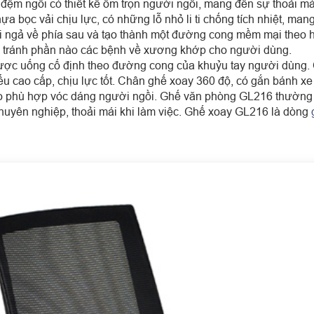
đệm ngồi có thiết kế ôm trọn người ngồi, mang đến sự thoải mái
 bọc vải chịu lực, có những lỗ nhỏ li ti chống tích nhiệt, mang
i ngả về phía sau và tạo thành một đường cong mềm mại theo h
g tránh phần nào các bệnh về xương khớp cho người dùng.
ược uống cố định theo đường cong của khuỷu tay người dùng.
ểu cao cấp, chịu lực tốt. Chân ghế xoay 360 độ, có gắn bánh xe
cao phù hợp vóc dáng người ngồi. Ghế văn phòng GL216 thườn
uyên nghiệp, thoải mái khi làm việc.
Ghế xoay GL216 là dòng