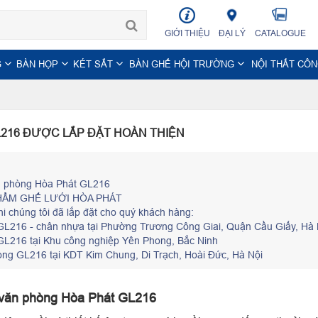
GIỚI THIỆU
ĐẠI LÝ
CATALOGUE
G
BÀN HỌP
KÉT SẮT
BÀN GHẾ HỘI TRƯỜNG
NỘI THẤT CÔ
L216 ĐƯỢC LẮP ĐẶT HOÀN THIỆN
n phòng Hòa Phát GL216
HẨM GHẾ LƯỚI HÒA PHÁT
i chúng tôi đã lắp đặt cho quý khách hàng:
GL216 - chân nhựa tại Phường Trương Công Giai, Quận Cầu Giấy, Hà 
GL216 tại Khu công nghiệp Yên Phong, Bắc Ninh
hòng GL216 tại KDT Kim Chung, Di Trạch, Hoài Đức, Hà Nội
 văn phòng Hòa Phát GL216