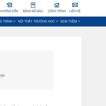
HƯỚNG DẪN
BẢNG MÃ MÀU
CÔNG TRÌNH
LIÊN HỆ
NG TRÌNH
NỘI THẤT TRƯỜNG HỌC
XEM THÊM
Nội