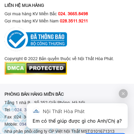
LIÊN HỆ MUA HÀNG
Gọi mua hàng KV Miền Bắc
024. 3665.8498
Gọi mua hàng KV Miền Nam
028.3511.9211
Copyright © 2022 Bản quyền thuộc về Nội Thất Hòa Phát.
PHÒNG BÁN HÀNG MIỀN BẮC
Tầng 1 nhà B - Số 352 Giải Phóng, Hà Nội
Tel :
024. 3665 8498
-
024. 3665 8966
-
024. 3665 8993
Nội Thất Hòa Phát
Fax :024. 3664.9379
Em có thể giúp được gì cho Anh/Chị ạ? 
Mobile:
0948.511.555
-
0973.375.668
-
0942.155.688
Nhà phân phối công ty CP Việt Nội Thất MST:0101671313