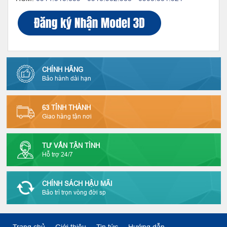
CHÍNH HÃNG
Bảo hành dài hạn
63 TỈNH THÀNH
Giao hàng tận nơi
TƯ VẤN TẬN TÌNH
Hỗ trợ 24/7
CHÍNH SÁCH HẬU MÃI
Bảo trì trọn vòng đời sp
Trang chủ
Giới thiệu
Tin tức
Hướng dẫn