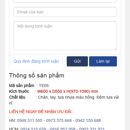
Quy định đăng bình luận
Gửi
Làm lại
Thông số sản phẩm
Mã sản phẩm
: TE05
Kích thước
:
W600 x D550 x H(970-1090) mm
Chất liệu
: Chân, tay, tựa nhựa màu hồng. Đệm tựa vải
nỉ.
LIÊN HỆ NGAY ĐỂ NHẬN ƯU ĐÃI :
HN:
0948 511 555
-
0973 375 668
-
0942 155 688
HCM:
0914.515.659 -
0916.952.958
-
0903.331.921