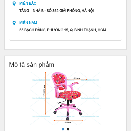
MIỀN BẮC
TẦNG 1 NHÀ B - SỐ 352 GIẢI PHÓNG, HÀ NỘI
MIỀN NAM
55 BẠCH ĐẰNG, PHƯỜNG 15, Q. BÌNH THẠNH, HCM
Mô tả sản phẩm