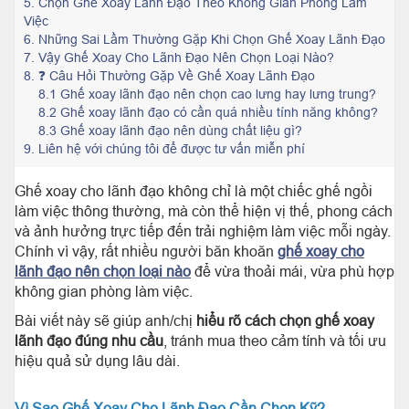
5.
Chọn Ghế Xoay Lãnh Đạo Theo Không Gian Phòng Làm
Việc
6.
Những Sai Lầm Thường Gặp Khi Chọn Ghế Xoay Lãnh Đạo
7.
Vậy Ghế Xoay Cho Lãnh Đạo Nên Chọn Loại Nào?
8.
❓ Câu Hỏi Thường Gặp Về Ghế Xoay Lãnh Đạo
8.1 Ghế xoay lãnh đạo nên chọn cao lưng hay lưng trung?
8.2 Ghế xoay lãnh đạo có cần quá nhiều tính năng không?
8.3 Ghế xoay lãnh đạo nên dùng chất liệu gì?
9.
Liên hệ với chúng tôi để được tư vấn miễn phí
Ghế xoay cho lãnh đạo không chỉ là một chiếc ghế ngồi
làm việc thông thường, mà còn thể hiện vị thế, phong cách
và ảnh hưởng trực tiếp đến trải nghiệm làm việc mỗi ngày.
Chính vì vậy, rất nhiều người băn khoăn
ghế xoay cho
lãnh đạo nên chọn loại nào
để vừa thoải mái, vừa phù hợp
không gian phòng làm việc.
Bài viết này sẽ giúp anh/chị
hiểu rõ cách chọn ghế xoay
lãnh đạo đúng nhu cầu
, tránh mua theo cảm tính và tối ưu
hiệu quả sử dụng lâu dài.
Vì Sao Ghế Xoay Cho Lãnh Đạo Cần Chọn Kỹ?