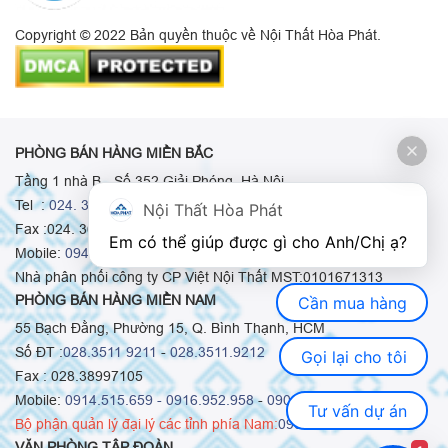
Copyright © 2022 Bản quyền thuộc về Nội Thất Hòa Phát.
PHÒNG BÁN HÀNG MIỀN BẮC
Tầng 1 nhà B - Số 352 Giải Phóng, Hà Nội
Tel :
024. 3665 8498
-
024. 3665 8966
-
024. 3665 8993
Nội Thất Hòa Phát
Fax :024. 3664.9379
Em có thể giúp được gì cho Anh/Chị ạ? 
Mobile:
0948.511.555
-
0973.375.668
-
0942.155.688
Nhà phân phối công ty CP Việt Nội Thất MST:0101671313
PHÒNG BÁN HÀNG MIỀN NAM
Cần mua hàng
55 Bạch Đằng, Phường 15, Q. Bình Thạnh, HCM
Số ĐT :
028.3511 9211
-
028.3511.9212
Gọi lại cho tôi
Fax : 028.38997105
Mobile:
0914.515.659 -
0916.952.958
-
0903.331.921
Tư vấn dự án
Bộ phận quản lý đại lý các tỉnh phía Nam:
0903.331.921
VĂN PHÒNG TẬP ĐOÀN