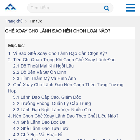
Trang chủ
Tin tức
GHẾ XOAY CHO LÃNH ĐẠO NÊN CHỌN LOẠI NÀO?
Mục lục:
1.
Vì Sao Ghế Xoay Cho Lãnh Đạo Cần Chọn Kỹ?
2.
Tiêu Chí Quan Trọng Khi Chọn Ghế Xoay Lãnh Đạo
2.1 Độ Thoải Mái Khi Ngồi Lâu
2.2 Độ Bền Và Sự Ổn Định
2.3 Tính Thẩm Mỹ Và Hình Ảnh
3.
Ghế Xoay Cho Lãnh Đạo Nên Chọn Theo Từng Trường
Hợp
3.1 Lãnh Đạo Cấp Cao, Giám Đốc
3.2 Trưởng Phòng, Quản Lý Cấp Trung
3.3 Lãnh Đạo Ngồi Làm Việc Nhiều Giờ
4.
Nên Chọn Ghế Xoay Lãnh Đạo Theo Chất Liệu Nào?
4.1 Ghế Lãnh Đạo Bọc Da
4.2 Ghế Lãnh Đạo Tựa Lưới
4.3 Ghế Bọc Vải Hoặc Nỉ