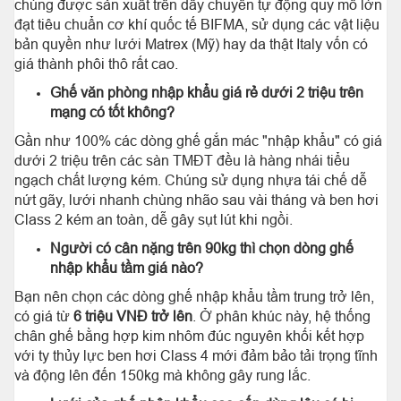
chúng được sản xuất trên dây chuyền tự động quy mô lớn
đạt tiêu chuẩn cơ khí quốc tế BIFMA, sử dụng các vật liệu
bản quyền như lưới Matrex (Mỹ) hay da thật Italy vốn có
giá thành phôi thô rất cao.
Ghế văn phòng nhập khẩu giá rẻ dưới 2 triệu trên
mạng có tốt không?
Gần như 100% các dòng ghế gắn mác "nhập khẩu" có giá
dưới 2 triệu trên các sàn TMĐT đều là hàng nhái tiểu
ngạch chất lượng kém. Chúng sử dụng nhựa tái chế dễ
nứt gãy, lưới nhanh chùng nhão sau vài tháng và ben hơi
Class 2 kém an toàn, dễ gây sụt lút khi ngồi.
Người có cân nặng trên 90kg thì chọn dòng ghế
nhập khẩu tầm giá nào?
Bạn nên chọn các dòng ghế nhập khẩu tầm trung trở lên,
có giá từ
6 triệu VNĐ trở lên
. Ở phân khúc này, hệ thống
chân ghế bằng hợp kim nhôm đúc nguyên khối kết hợp
với ty thủy lực ben hơi Class 4 mới đảm bảo tải trọng tĩnh
và động lên đến 150kg mà không gây rung lắc.