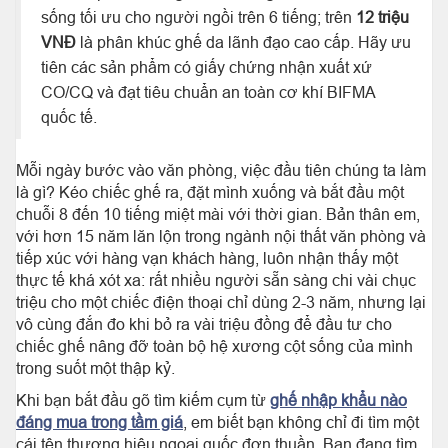
sống tối ưu cho người ngồi trên 6 tiếng; trên
12 triệu
VNĐ
là phân khúc ghế da lãnh đạo cao cấp. Hãy ưu
tiên các sản phẩm có giấy chứng nhận xuất xứ
CO/CQ và đạt tiêu chuẩn an toàn cơ khí BIFMA
quốc tế.
Mỗi ngày bước vào văn phòng, việc đầu tiên chúng ta làm
là gì? Kéo chiếc ghế ra, đặt mình xuống và bắt đầu một
chuỗi 8 đến 10 tiếng miệt mài với thời gian. Bản thân em,
với hơn 15 năm lăn lộn trong ngành nội thất văn phòng và
tiếp xúc với hàng vạn khách hàng, luôn nhận thấy một
thực tế khá xót xa: rất nhiều người sẵn sàng chi vài chục
triệu cho một chiếc điện thoại chỉ dùng 2-3 năm, nhưng lại
vô cùng đắn đo khi bỏ ra vài triệu đồng để đầu tư cho
chiếc ghế nâng đỡ toàn bộ hệ xương cột sống của mình
trong suốt một thập kỷ.
Khi bạn bắt đầu gõ tìm kiếm cụm từ
ghế nhập khẩu nào
đáng mua trong tầm giá
, em biết bạn không chỉ đi tìm một
cái tên thương hiệu ngoại quốc đơn thuần. Bạn đang tìm