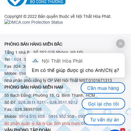
Copyright © 2022 Bản quyền thuộc về Nội Thất Hòa Phát.
PHÒNG BÁN HÀNG MIỀN BẮC
Tầng 1 nhà B - Số 352 Giải Phóng, Hà Nội
Tel :
024. 3665 8498
-
024. 3665 8966
-
024. 3665 8993
Nội Thất Hòa Phát
Fax :024. 3664.9379
Em có thể giúp được gì cho Anh/Chị ạ? 
Mobile:
0948.511.555
-
0973.375.668
-
0942.155.688
Nhà phân phối công ty CP Việt Nội Thất MST:0101671313
PHÒNG BÁN HÀNG MIỀN NAM
Cần mua hàng
55 Bạch Đằng, Phường 15, Q. Bình Thạnh, HCM
Số ĐT :
028.3511 9211
-
028.3511.9212
Gọi lại cho tôi
Fax : 028.38997105
Mobile:
0914.515.659 -
0916.952.958
-
0903.331.921
Tư vấn dự án
Bộ phận quản lý đại lý các tỉnh phía Nam:
0903.331.921
VĂN PHÒNG TẬP ĐOÀN