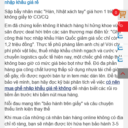
nhập khẩu giá rẻ
Sập bẫy nhãn mác "Hàn, Nhật xách tay" giá hơn 1 triệu
0
không giấy tờ CO/CQ
Em đã chứng kiến không ít khách hàng hí hửng khoe vừa
săn được deal hời trên các sàn thương mại điện tử: "Ghế
công thái học nhập khẩu Hàn Quốc giảm giá sốc chỉ còn
1,2 triệu đồng". Thực tế phũ phàng lắm anh chị ạ! Với chi
phí phôi vật liệu, thuế nhập khẩu chính ngạch và cước vận
chuyển logistics quốc tế hiện nay, một chiếc ghế nhập thật
không bao giờ có mức giá bèo bọt như thế. Đó đa phần là
hàng gia công chất lượng thấp sử dụng nhựa tái chế giòn
dễ gãy, rồi được người bán tự in tem mác dán lên. Để tự
bảo vệ mình, bạn hãy đọc kỹ bài phân tích về việc
có nên
mua ghế nhập khẩu giá rẻ không
để nhận biết các rủi ro
tiềm ẩn trước khi bấm nút mua hàng.
Nỗi đau mang tên "bảo hành trên giấy" và câu chuyện
thiếu linh kiện thay thế
Khi mua của những cá nhân bán hàng online không có địa
chỉ rõ ràng, bạn sẽ nhận được lời hứa hẹn bảo hành 3-5