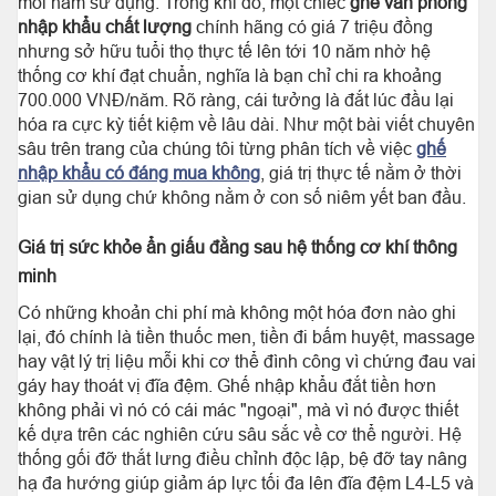
mỗi năm sử dụng. Trong khi đó, một chiếc
ghế văn phòng
nhập khẩu chất lượng
chính hãng có giá 7 triệu đồng
nhưng sở hữu tuổi thọ thực tế lên tới 10 năm nhờ hệ
thống cơ khí đạt chuẩn, nghĩa là bạn chỉ chi ra khoảng
700.000 VNĐ/năm. Rõ ràng, cái tưởng là đắt lúc đầu lại
hóa ra cực kỳ tiết kiệm về lâu dài. Như một bài viết chuyên
sâu trên trang của chúng tôi từng phân tích về việc
ghế
nhập khẩu có đáng mua không
, giá trị thực tế nằm ở thời
gian sử dụng chứ không nằm ở con số niêm yết ban đầu.
Giá trị sức khỏe ẩn giấu đằng sau hệ thống cơ khí thông
minh
Có những khoản chi phí mà không một hóa đơn nào ghi
lại, đó chính là tiền thuốc men, tiền đi bấm huyệt, massage
hay vật lý trị liệu mỗi khi cơ thể đình công vì chứng đau vai
gáy hay thoát vị đĩa đệm. Ghế nhập khẩu đắt tiền hơn
không phải vì nó có cái mác "ngoại", mà vì nó được thiết
kế dựa trên các nghiên cứu sâu sắc về cơ thể người. Hệ
thống gối đỡ thắt lưng điều chỉnh độc lập, bệ đỡ tay nâng
hạ đa hướng giúp giảm áp lực tối đa lên đĩa đệm L4-L5 và