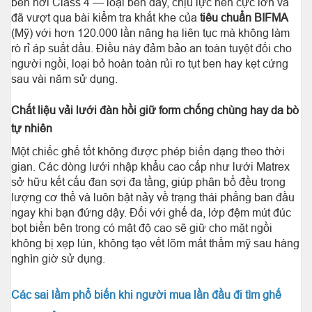
ben hơi Class 4 — loại ben dày, chịu lực nén cực lớn và
đã vượt qua bài kiểm tra khắt khe của
tiêu chuẩn BIFMA
(Mỹ) với hơn 120.000 lần nâng hạ liên tục mà không làm
rò rỉ áp suất dầu. Điều này đảm bảo an toàn tuyệt đối cho
người ngồi, loại bỏ hoàn toàn rủi ro tụt ben hay kẹt cứng
sau vài năm sử dụng.
Chất liệu vải lưới đàn hồi giữ form chống chùng hay da bò
tự nhiên
Một chiếc ghế tốt không được phép biến dạng theo thời
gian. Các dòng lưới nhập khẩu cao cấp như lưới Matrex
sở hữu kết cấu đan sợi đa tầng, giúp phân bổ đều trọng
lượng cơ thể và luôn bật nảy về trạng thái phẳng ban đầu
ngay khi bạn đứng dậy. Đối với ghế da, lớp đệm mút đúc
bọt biển bên trong có mật độ cao sẽ giữ cho mặt ngồi
không bị xẹp lún, không tạo vết lõm mất thẩm mỹ sau hàng
nghìn giờ sử dụng.
Các sai lầm phổ biến khi người mua lần đầu đi tìm ghế