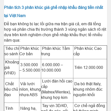
Phân tích 3 phân khúc giá ghế nhập khẩu đáng tiền nhất
tại Việt Nam
Để bạn không bị lạc lối giữa ma trận giá cả, em đã tổng
hợp và phân chia thị trường thành 3 vùng ngân sách rõ rệt
dựa trên kinh nghiệm chọn ghế nhập khẩu thực tế nhiều
năm qua:
Tiêu chí
Phân khúc
Phân khúc Tầm
Phân khúc Cao
so sánh
Cơ bản
trung
cấp
Khoảng
3.500.000
6.000.000 –
giá
Trên 12.000.000
– 5.500.000
10.000.000
(VNĐ)
Lưới đàn hồi cao
Chất
Vải lưới
Da bò thật Italy,
cấp
liệu chủ
nilon, khung
khung nhôm đúc
(Matrex/Wentex),
đạo
nhựa ABS
nguyên khối
khung hợp kim
Tay vịn 3D/4D,
Cơ chế ngả đồng
Tính
Nâng hạ,