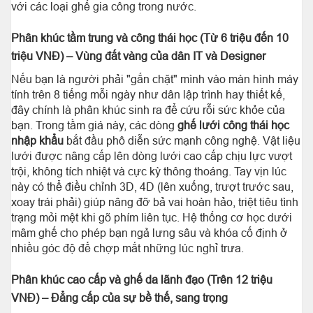
với các loại ghế gia công trong nước.
Phân khúc tầm trung và công thái học (Từ 6 triệu đến 10
triệu VNĐ) – Vùng đất vàng của dân IT và Designer
Nếu bạn là người phải "gắn chặt" mình vào màn hình máy
tính trên 8 tiếng mỗi ngày như dân lập trình hay thiết kế,
đây chính là phân khúc sinh ra để cứu rỗi sức khỏe của
bạn. Trong tầm giá này, các dòng
ghế lưới công thái học
nhập khẩu
bắt đầu phô diễn sức mạnh công nghệ. Vật liệu
lưới được nâng cấp lên dòng lưới cao cấp chịu lực vượt
trội, không tích nhiệt và cực kỳ thông thoáng. Tay vịn lúc
này có thể điều chỉnh 3D, 4D (lên xuống, trượt trước sau,
xoay trái phải) giúp nâng đỡ bả vai hoàn hảo, triệt tiêu tình
trạng mỏi mệt khi gõ phím liên tục. Hệ thống cơ học dưới
mâm ghế cho phép bạn ngả lưng sâu và khóa cố định ở
nhiều góc độ để chợp mắt những lúc nghỉ trưa.
Phân khúc cao cấp và ghế da lãnh đạo (Trên 12 triệu
VNĐ) – Đẳng cấp của sự bề thế, sang trọng