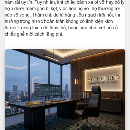
năm rất uy tín. Tuy nhiên, khi chiếc bánh xe bị vỡ hay bộ ly
hợp dưới mâm ghế bị kẹt, việc liên hệ với họ thường rơi
vào vô vọng. Thậm chí, do là hàng tiểu ngạch trôi nổi, thị
trường trong nước hoàn toàn không có linh kiện kích
thước tương thích để thay thế, buộc bạn phải vứt bỏ cả
chiếc ghế một cách lãng phí.