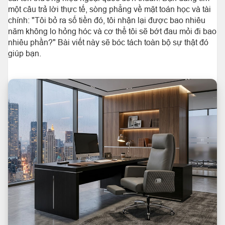
một câu trả lời thực tế, sòng phẳng về mặt toán học và tài
chính: "Tôi bỏ ra số tiền đó, tôi nhận lại được bao nhiêu
năm không lo hỏng hóc và cơ thể tôi sẽ bớt đau mỏi đi bao
nhiêu phần?" Bài viết này sẽ bóc tách toàn bộ sự thật đó
giúp bạn.