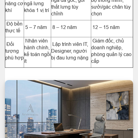
ngả đa góc, gối
bộ thông minh,
năng cơ
ngả lưng
thắt lưng tùy
sưởi/gác chân tùy
khí
khóa 1 vị trí
chỉnh
chọn
Độ bền
5 – 7 năm
8 – 12 năm
12 – 15 năm
thực tế
Nhân viên
Giám đốc, chủ
Đối
Lập trình viên IT,
hành chính,
doanh nghiệp,
tượng
Designer, người
kế toán ngồi
phòng quản lý cao
phù hợp
bị đau lưng nặng
ít
cấp