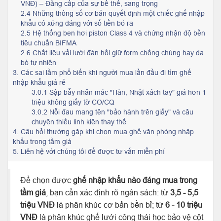
VNĐ) – Đẳng cấp của sự bề thế, sang trọng
2.4 Những thông số cơ bản quyết định một chiếc ghế nhập
khẩu có xứng đáng với số tiền bỏ ra
2.5 Hệ thống ben hơi piston Class 4 và chứng nhận độ bền
tiêu chuẩn BIFMA
2.6 Chất liệu vải lưới đàn hồi giữ form chống chùng hay da
bò tự nhiên
3.
Các sai lầm phổ biến khi người mua lần đầu đi tìm ghế
nhập khẩu giá rẻ
3.0.1 Sập bẫy nhãn mác "Hàn, Nhật xách tay" giá hơn 1
triệu không giấy tờ CO/CQ
3.0.2 Nỗi đau mang tên "bảo hành trên giấy" và câu
chuyện thiếu linh kiện thay thế
4.
Câu hỏi thường gặp khi chọn mua ghế văn phòng nhập
khẩu trong tầm giá
5.
Liên hệ với chúng tôi để được tư vấn miễn phí
Để chọn được
ghế nhập khẩu nào đáng mua trong
tầm giá
, bạn cần xác định rõ ngân sách: từ
3,5 - 5,5
triệu VNĐ
là phân khúc cơ bản bền bỉ; từ
6 - 10 triệu
VNĐ
là phân khúc ghế lưới công thái học bảo vệ cột