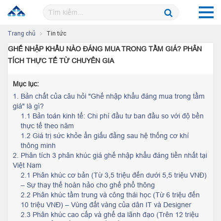
Trang chủ
Tin tức
GHẾ NHẬP KHẨU NÀO ĐÁNG MUA TRONG TẦM GIÁ? PHÂN
TÍCH THỰC TẾ TỪ CHUYÊN GIA
Mục lục:
1.
Bản chất của câu hỏi "Ghế nhập khẩu đáng mua trong tầm
giá" là gì?
1.1 Bản toán kinh tế: Chi phí đầu tư ban đầu so với độ bền
thực tế theo năm
1.2 Giá trị sức khỏe ẩn giấu đằng sau hệ thống cơ khí
thông minh
2.
Phân tích 3 phân khúc giá ghế nhập khẩu đáng tiền nhất tại
Việt Nam
2.1 Phân khúc cơ bản (Từ 3,5 triệu đến dưới 5,5 triệu VNĐ)
– Sự thay thế hoàn hảo cho ghế phổ thông
2.2 Phân khúc tầm trung và công thái học (Từ 6 triệu đến
10 triệu VNĐ) – Vùng đất vàng của dân IT và Designer
2.3 Phân khúc cao cấp và ghế da lãnh đạo (Trên 12 triệu