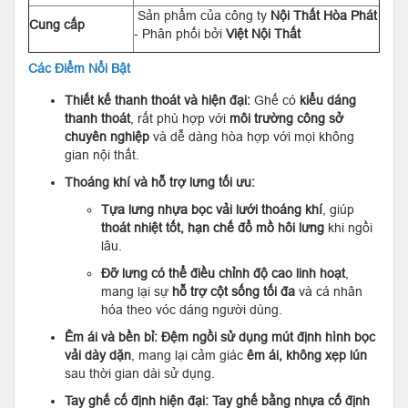
Sản phẩm của công ty
Nội Thất Hòa Phát
Cung cấp
- Phân phối bởi
Việt Nội Thất
Các Điểm Nổi Bật
Thiết kế thanh thoát và hiện đại:
Ghế có
kiểu dáng
thanh thoát
, rất phù hợp với
môi trường công sở
chuyên nghiệp
và dễ dàng hòa hợp với mọi không
gian nội thất.
Thoáng khí và hỗ trợ lưng tối ưu:
Tựa lưng nhựa bọc vải lưới thoáng khí
, giúp
thoát nhiệt tốt, hạn chế đổ mồ hôi lưng
khi ngồi
lâu.
Đỡ lưng có thể điều chỉnh độ cao linh hoạt
,
mang lại sự
hỗ trợ cột sống tối đa
và cá nhân
hóa theo vóc dáng người dùng.
Êm ái và bền bỉ:
Đệm ngồi sử dụng mút định hình bọc
vải dày dặn
, mang lại cảm giác
êm ái, không xẹp lún
sau thời gian dài sử dụng.
Tay ghế cố định hiện đại:
Tay ghế bằng nhựa cố định