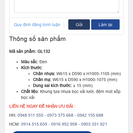
Quy định đăng bình luận
Gửi
Làm lại
Thông số sản phẩm
Mã sản phẩm: GL132
Màu sắc
: Đen
Kích thước
:
Chân nhựa:
W615 x D590 x H1005-1105 (mm)
Chân mạ:
W615 x D590 x H1000-1075 (mm)
Dung sai kích thước:
± 15 (mm)
Chất liệu
: Khung tựa nhựa bọc vải lưới, đệm mút xốp
bọc vải
LIÊN HỆ NGAY ĐỂ NHẬN ƯU ĐÃI :
HN:
0948 511 555
-
0973 375 668
-
0942 155 688
HCM:
0914.515.659 -
0916.952.958
-
0903.331.921