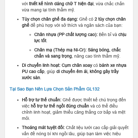
với
thiết kế hình dáng chữ T hiện đại
, vừa chắc chắn
vừa mang lại tính thẩm mỹ.
Tùy chọn chân ghế đa dạng:
Ghế có
2 tùy chọn chân
ghế
để phù hợp với sở thích và ngân sách của bạn:
Chân nhựa (PP chất lượng cao):
Bền bỉ và
chịu
lực tốt
.
Chân mạ (Thép mạ Ni-Cr):
Sáng bóng, chắc
chắn và sang trọng
, nâng cao tính thẩm mỹ.
Di chuyển linh hoạt:
Cụm chân xoay
có
bánh xe nhựa
PU cao cấp
, giúp
di chuyển êm ái, không gây trầy
xước sàn
.
Tại Sao Bạn Nên Lựa Chọn Sản Phẩm GL132
Hỗ trợ tư thế chuẩn:
Ghế được thiết kế chú trọng đến
việc
hỗ trợ tư thế ngồi đúng chuẩn
và có thể điều
chỉnh linh hoạt, giảm thiểu căng thẳng cơ bắp và mệt
mỏi.
Thoáng mát tuyệt đối:
Chất liệu lưới cao cấp giải quyết
vấn đề nóng bí khi ngồi lâu, giúp bạn làm việc hiệu