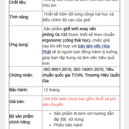
Chất liệu:
chịu lực
Thiết kế hõm đỡ lưng côngt hái học và
Tính năng:
điều chỉnh độ cao của ghế
Sản phẩm
ghế lưới xoay văn
phòng GL132
Được thiết kế theo chuẩn
ergonomic (công thái học)
, chiếc ghế
Ứng dụng:
này khi kết hợp với
bàn làm việc Hòa
Phát
sẽ là người bạn đồng hành lý tưởng,
giúp bạn tập trung và làm việc hiệu quả
hơn.
ISO 9001:2015, ISO 14001:2015, Tiêu
Chứng nhận:
chuẩn quốc gia TCVN, Thương Hiệu Quốc
Gia
Bảo hành:
12 tháng
Giá trên web chưa bao gồm thuế và phí
Giá bán:
vận chuyển
Sản phẩm đi kèm với hướng dẫn
Bộ sản phẩm
lắp đặt, sử dụng.
chính hãng:
Phiếu bảo hành