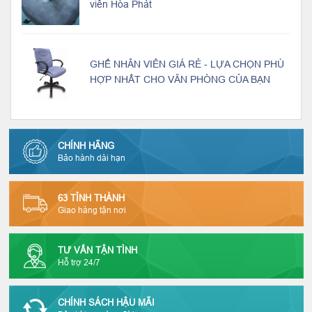
viên Hòa Phát
GHẾ NHÂN VIÊN GIÁ RẺ - LỰA CHỌN PHÙ
HỢP NHẤT CHO VĂN PHÒNG CỦA BẠN
CHÍNH HÃNG
Bảo hành dài hạn
63 TỈNH THÀNH
Giao hàng tận nơi
TƯ VẤN TẬN TÌNH
Hỗ trợ 24/7
CHÍNH SÁCH HẬU MÃI