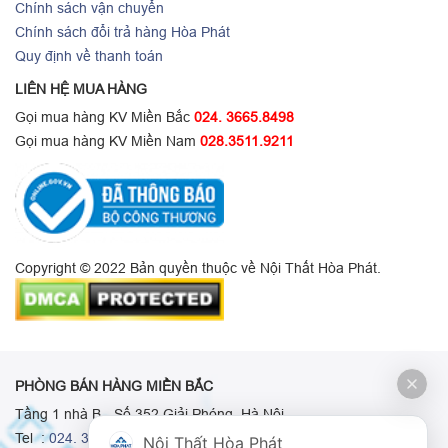
Chính sách vận chuyển
Chính sách đổi trả hàng Hòa Phát
Quy định về thanh toán
LIÊN HỆ MUA HÀNG
Gọi mua hàng KV Miền Bắc
024. 3665.8498
Gọi mua hàng KV Miền Nam
028.3511.9211
Copyright © 2022 Bản quyền thuộc về Nội Thất Hòa Phát.
PHÒNG BÁN HÀNG MIỀN BẮC
Tầng 1 nhà B - Số 352 Giải Phóng, Hà Nội
Tel :
024. 3665 8498
-
024. 3665 8966
-
024. 3665 8993
Nội Thất Hòa Phát