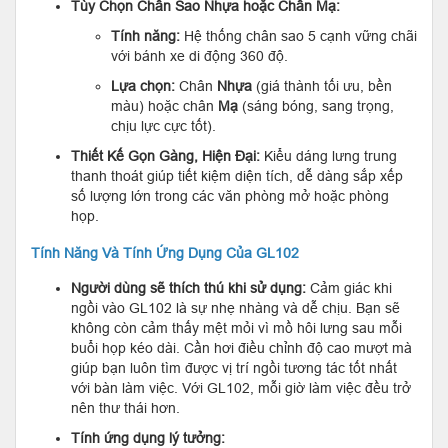
Tùy Chọn Chân Sao Nhựa hoặc Chân Mạ:
Tính năng:
Hệ thống chân sao 5 cạnh vững chãi
với bánh xe di động 360 độ.
Lựa chọn:
Chân
Nhựa
(giá thành tối ưu, bền
màu) hoặc chân
Mạ
(sáng bóng, sang trọng,
chịu lực cực tốt).
Thiết Kế Gọn Gàng, Hiện Đại:
Kiểu dáng lưng trung
thanh thoát giúp tiết kiệm diện tích, dễ dàng sắp xếp
số lượng lớn trong các văn phòng mở hoặc phòng
họp.
Tính Năng Và Tính Ứng Dụng Của GL102
Người dùng sẽ thích thú khi sử dụng:
Cảm giác khi
ngồi vào GL102 là sự nhẹ nhàng và dễ chịu. Bạn sẽ
không còn cảm thấy mệt mỏi vì mồ hôi lưng sau mỗi
buổi họp kéo dài. Cần hơi điều chỉnh độ cao mượt mà
giúp bạn luôn tìm được vị trí ngồi tương tác tốt nhất
với bàn làm việc. Với GL102, mỗi giờ làm việc đều trở
nên thư thái hơn.
Tính ứng dụng lý tưởng: