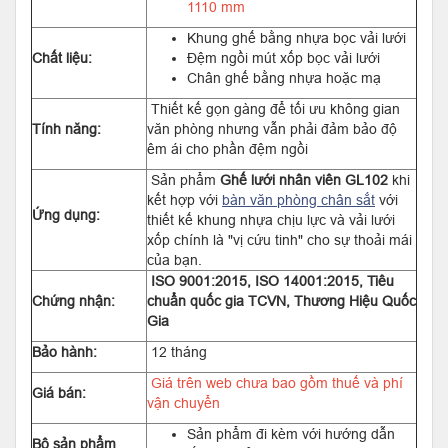
1110 mm
Khung ghế bằng nhựa bọc vải lưới
Chất liệu:
Đệm ngồi mút xốp bọc vải lưới
Chân ghế bằng nhựa hoặc mạ
Thiết kế gọn gàng để tối ưu không gian
Tính năng:
văn phòng nhưng vẫn phải đảm bảo độ
êm ái cho phần đệm ngồi
Sản phẩm
Ghế lưới nhân viên GL102
khi
kết hợp với
bàn văn phòng chân sắt
với
Ứng dụng:
thiết kế khung nhựa chịu lực và vải lưới
xốp chính là "vị cứu tinh" cho sự thoải mái
của bạn.
ISO 9001:2015, ISO 14001:2015, Tiêu
Chứng nhận:
chuẩn quốc gia TCVN, Thương Hiệu Quốc
Gia
Bảo hành:
12 tháng
Giá trên web chưa bao gồm thuế và phí
Giá bán:
vận chuyển
Sản phẩm đi kèm với hướng dẫn
Bộ sản phẩm