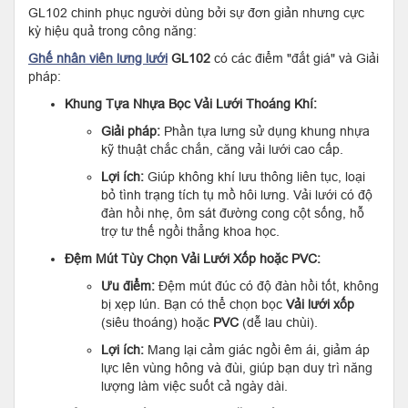
GL102 chinh phục người dùng bởi sự đơn giản nhưng cực
kỳ hiệu quả trong công năng:
Ghế nhân viên lưng lưới
GL102
có các điểm "đắt giá" và Giải
pháp:
Khung Tựa Nhựa Bọc Vải Lưới Thoáng Khí:
Giải pháp:
Phần tựa lưng sử dụng khung nhựa
kỹ thuật chắc chắn, căng vải lưới cao cấp.
Lợi ích:
Giúp không khí lưu thông liên tục, loại
bỏ tình trạng tích tụ mồ hôi lưng. Vải lưới có độ
đàn hồi nhẹ, ôm sát đường cong cột sống, hỗ
trợ tư thế ngồi thẳng khoa học.
Đệm Mút Tùy Chọn Vải Lưới Xốp hoặc PVC:
Ưu điểm:
Đệm mút đúc có độ đàn hồi tốt, không
bị xẹp lún. Bạn có thể chọn bọc
Vải lưới xốp
(siêu thoáng) hoặc
PVC
(dễ lau chùi).
Lợi ích:
Mang lại cảm giác ngồi êm ái, giảm áp
lực lên vùng hông và đùi, giúp bạn duy trì năng
lượng làm việc suốt cả ngày dài.