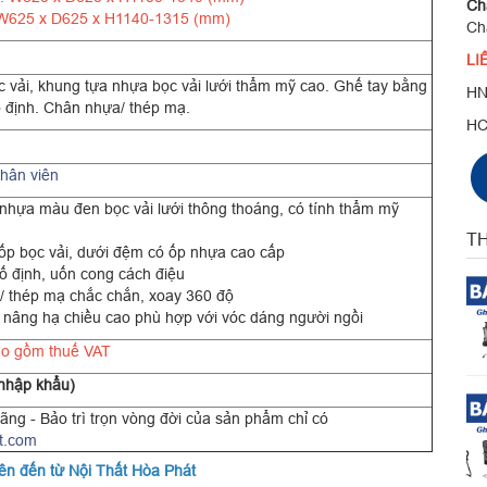
Chấ
W625 x D625 x H1140-1315 (mm)
Ch
LI
vải, khung tựa nhựa bọc vải lưới thẩm mỹ cao. Ghế tay bằng
HN
 định. Chân nhựa/ thép mạ.
H
hân viên
nhựa màu đen bọc vải lưới thông thoáng, có tính thẩm mỹ
TH
p bọc vải, dưới đệm có ốp nhựa cao cấp
ố định, uốn cong cách điệu
 thép mạ chắc chắn, xoay 360 độ
 nâng hạ chiều cao phù hợp với vóc dáng người ngồi
o gồm thuế VAT
nhập khẩu)
ãng - Bảo trì trọn vòng đời của sản phẩm chỉ có
t.com
ên đến từ Nội Thất Hòa Phát