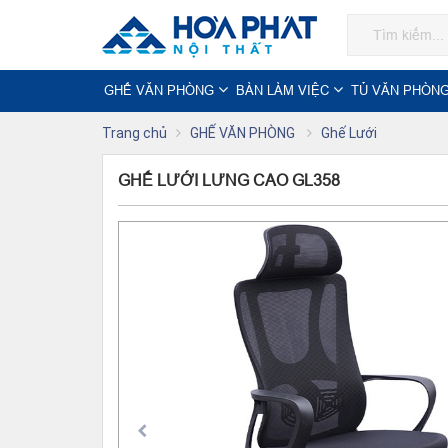
GHẾ VĂN PHÒNG
BÀN LÀM VIỆC
TỦ VĂN PHÒN
Trang chủ
GHẾ VĂN PHÒNG
Ghế Lưới
GHẾ LƯỚI LƯNG CAO GL358