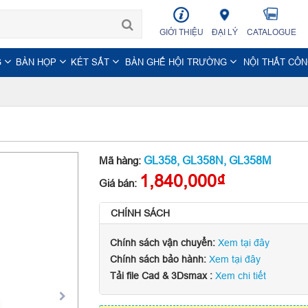
GIỚI THIỆU
ĐẠI LÝ
CATALOGUE
G
BÀN HỌP
KÉT SẮT
BÀN GHẾ HỘI TRƯỜNG
NỘI THẤT CÔ
GL358, GL358N, GL358M
Mã hàng:
1,840,000₫
Giá bán:
CHÍNH SÁCH
Chính sách vận chuyển:
Xem tại đây
Chính sách bảo hành:
Xem tại đây
Tải file Cad & 3Dsmax :
Xem chi tiết