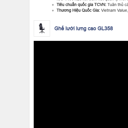
Tiêu chuẩn quốc gia TCVN:
Tuân thủ cá
Thương Hiệu Quốc Gia:
Vietnam Value, 
Ghế lưới lưng cao GL358