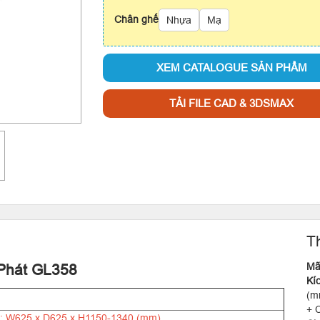
Chân ghế
Nhựa
Mạ
XEM CATALOGUE SẢN PHẨM
TẢI FILE CAD & 3DSMAX
T
Mã
 Phát GL358
Kí
(m
+ 
: W625 x D625 x H1150-1340 (mm)