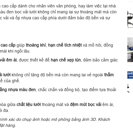
cao cấp dành cho nhân viên văn phòng, hay làm việc tại nhà
 màu đen bọc vải lưới không chỉ mang lại sự thoáng mát mà còn
c vải và ốp nhựa cao cấp phía dưới đảm bảo độ bền và sự
 cao cấp
giúp
thoáng khí
,
hạn chế tích nhiệt
và mồ hôi, đồng
mái khi ngồi lâu.
vải êm ái
, được thiết kế để
hạn chế xẹp lún
, đảm bảo cảm giác
i lưới
không chỉ tăng độ bền mà còn mang lại vẻ ngoài
thẩm
hể của ghế.
bằng nhựa màu đen
, chắc chắn và đồng bộ, tạo điểm tựa thoải
hòa giữa
chất liệu lưới
thoáng mát và
đệm mút bọc vải
êm ái,
ối đa.
 chính xác do chụp ảnh hoặc mô phỏng bằng ảnh 3D. Khách
đặt hàng.