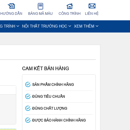
HƯỚNG DẪN
BẢNG MÃ MÀU
CÔNG TRÌNH
LIÊN HỆ
NG TRÌNH
NỘI THẤT TRƯỜNG HỌC
XEM THÊM
CAM KẾT BÁN HÀNG
SẢN PHẨM CHÍNH HÃNG
ĐÚNG TIÊU CHUẨN
ĐÚNG CHẤT LƯỢNG
ĐƯỢC BẢO HÀNH CHÍNH HÃNG