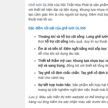
Ghế lưới
GL358 của Nội Thất Hòa Phát là sản phẩm 
với thiết kế hiện đại và tiện dụng. Khung tựa nhựa
tạo cảm giác êm ái cho người sử dụng. Đệm mút bọ
thoải mái tối ưu.
Đặc điểm nổi bật của ghế lưới GL358
Thoáng khí và hỗ trợ cột sống:
Lưng ghế lưới
thời
hỗ trợ cột sống
hiệu quả, duy trì sự thoải 
Êm ái và bền bỉ:
Đệm ngồi bằng mút xốp bọc 
dễ chịu khi sử dụng lâu dài.
Thiết kế thẩm mỹ cao:
Khung tựa nhựa bọc vả
mỹ và sang trọng
, đồng bộ với thiết kế tổng t
Tay ghế cố định chắc chắn:
Tay ghế cố định 
mái cho cánh tay.
Sự kết hợp hoàn hảo:
Sản phẩm kết hợp hài 
mang lại trải nghiệm ngồi làm việc thoải mái t
Lưu ý: Màu sắc hiển thị trên website có thể không
hàng vui lòng kiểm tra xác nhận màu sắc trước khi 