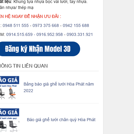
t liệu
: Khung tựa nhựa bọc vải lưới, tay nhựa.
ân nhựa/ thép mạ
ÊN HỆ NGAY ĐỂ NHẬN ƯU ĐÃI :
:
0948 511 555
-
0973 375 668
-
0942 155 688
CM:
0914.515.659 -
0916.952.958
-
0903.331.921
ÔNG TIN LIÊN QUAN
Bảng báo giá ghế lưới Hòa Phát năm
2022
Báo giá ghế lưới chân quỳ Hòa Phát