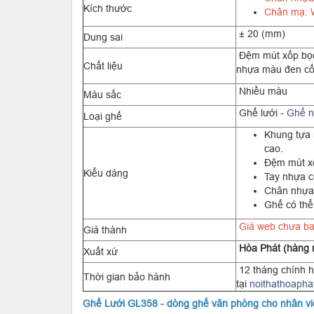
Kích thước
Chân mạ: 
± 20 (mm)
Dung sai
Đệm mút xốp bọc 
Chất liệu
nhựa màu đen cố
Nhiều màu
Màu sắc
Ghế lưới -
Ghế n
Loại ghế
Khung tựa 
cao.
Đệm mút xố
Kiểu dáng
Tay nhựa c
Chân nhựa/
Ghế có thể
Giá web chưa ba
Giá thành
Hòa Phát (hàng 
Xuất xứ
12 tháng chính h
Thời gian bảo hành
tại
noithathoapha
Ghế Lưới GL358 - dòng ghế văn phòng cho nhân vi